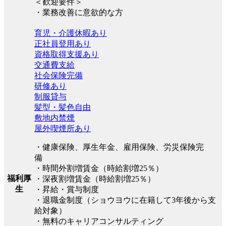
＜歓迎要件＞
・業務改善に意欲的な方
育児・介護休暇あり
正社員登用あり
資格取得支援あり
交通費支給
社会保険完備
研修あり
制服貸与
髪型・髪色自由
敷地内禁煙
屋外喫煙所あり
・健康保険、厚生年金、雇用保険、労災保険完
備
・時間外割増賃金（時給割増25％）
福利厚
・深夜割増賃金（時給割増25％）
生
・昇給・賞与制度
・退職金制度（ショウヨウに在籍して3年後から支
給対象）
・無料のキャリアコンサルティング