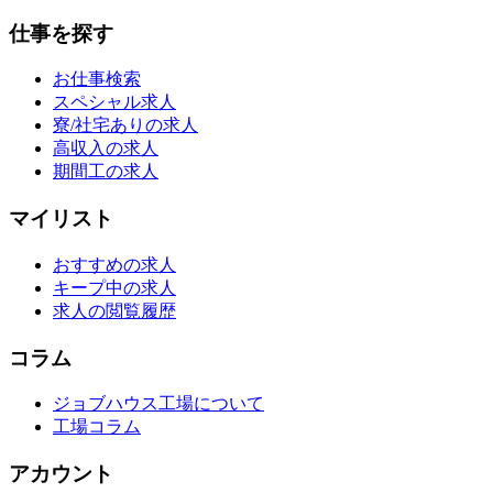
仕事を探す
お仕事検索
スペシャル求人
寮/社宅ありの求人
高収入の求人
期間工の求人
マイリスト
おすすめの求人
キープ中の求人
求人の閲覧履歴
コラム
ジョブハウス工場について
工場コラム
アカウント