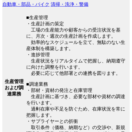
自動車・部品・バイク
清掃・洗浄・警備
■生産管理
・生産計画の策定
工場の生産能力や顧客からの受注状況を基
に、月次・週次の生産計画を作成します。
効率的なスケジュールを立て、無駄のない生
産体制を構築します。
・進捗管理
生産状況をリアルタイムで把握し、納期遵守
に向けた調整を行います。
必要に応じて他部署との連携を図ります。
生産管理
■調達業務
および調
・部材・資材の発注と在庫管理
達業務
生産計画に基づき、必要な部材や資材の調達
を行います。
過剰在庫や不足を防ぐため、在庫状況を常に
把握します。
・サプライヤーとの折衝
取引条件（価格、納期など）の交渉や、新規