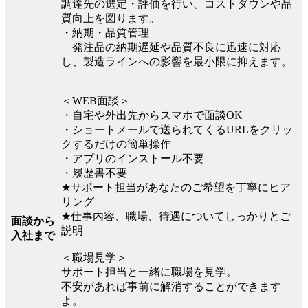
調達先の選定・評価を行い、コストダウンや品
質向上を図ります。
・納期・品質管理
発注品の納期遅延や品質不良に迅速に対応
し、製造ラインへの影響を最小限に抑えます。
＜WEB面談＞
・自宅や外出先からスマホで面談OK
・ショートメールで送られてくるURLをクリッ
クするだけの簡単操作
・アプリのインストール不要
・履歴書不要
★サポート担当があなたのご希望を丁寧にヒア
リング
★仕事内容、職場、待遇についてしっかりとご
面談から
説明
入社まで
＜職場見学＞
サポート担当と一緒に職場を見学。
不安があれば事前に解消することができます
よ。