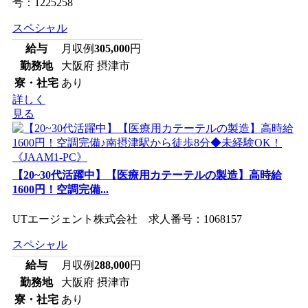
号：1225258
スペシャル
給与
月収例
305,000
円
勤務地
大阪府 摂津市
寮・社宅
あり
詳しく
見る
【20~30代活躍中】【医療用カテーテルの製造】高時給
1600円！空調完備...
UTエージェント株式会社 求人番号：1068157
スペシャル
給与
月収例
288,000
円
勤務地
大阪府 摂津市
寮・社宅
あり