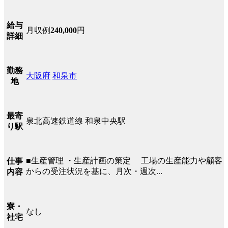
給与
月収例
240,000
円
詳細
勤務
大阪府
和泉市
地
最寄
泉北高速鉄道線 和泉中央駅
り駅
■生産管理 ・生産計画の策定 工場の生産能力や顧客
仕事
からの受注状況を基に、月次・週次...
内容
寮・
なし
社宅