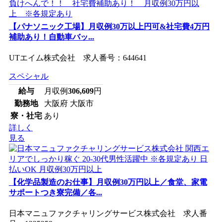
【パナソニック工場】月収例30万以上円可&社宅費4万円
補助あり！自動車バッ...
UTエイム株式会社 求人番号：644641
スペシャル
給与
月収例
306,609
円
勤務地
大阪府 大阪市
寮・社宅
あり
詳しく
見る
【化学品製造のお仕事】月収例30万円以上／食堂、家電
サポートつき寮完備／各...
日本マニュファクチャリングサービス株式会社 求人番