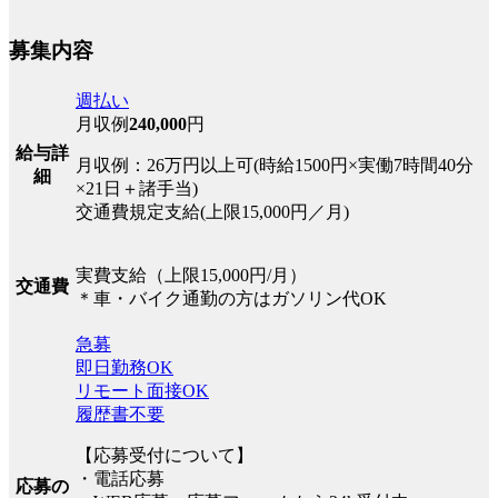
募集内容
週払い
月収例
240,000
円
給与詳
月収例：26万円以上可(時給1500円×実働7時間40分
細
×21日＋諸手当)
交通費規定支給(上限15,000円／月)
実費支給（上限15,000円/月）
交通費
＊車・バイク通勤の方はガソリン代OK
急募
即日勤務OK
リモート面接OK
履歴書不要
【応募受付について】
・電話応募
応募の