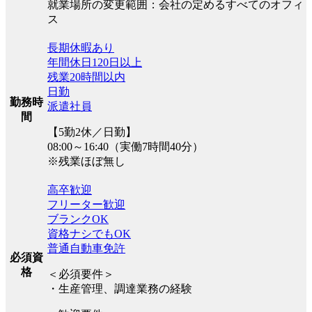
就業場所の変更範囲：会社の定めるすべてのオフィ
ス
長期休暇あり
年間休日120日以上
残業20時間以内
日勤
勤務時
派遣社員
間
【5勤2休／日勤】
08:00～16:40（実働7時間40分）
※残業ほぼ無し
高卒歓迎
フリーター歓迎
ブランクOK
資格ナシでもOK
普通自動車免許
必須資
格
＜必須要件＞
・生産管理、調達業務の経験