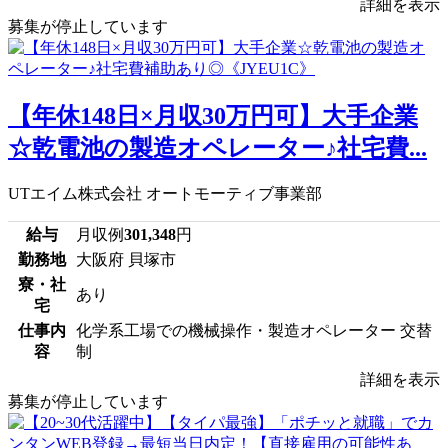
詳細を表示
募集が停止しています
【年休148日×月収30万円可】大手企業
☆乾電池の製造オペレーター♪社宅費...
UTエイム株式会社 オートモーティブ事業部
給与
月収例
301,348
円
勤務地
大阪府 貝塚市
寮・社
あり
宅
仕事内
化学系工場での機械操作・製造オペレーター 交替
容
制
詳細を表示
募集が停止しています