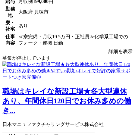
給与
月収例
199,000
円
勤務
大阪府 貝塚市
地
寮・
あり
社宅
仕事
≪寮完備・月収19.5万円・正社員≫化学系工場での
内容
フォーク・運搬 日勤
詳細を表示
募集が停止しています
職場はキレイな新設工場★各大型連休
あり、年間休日120日でお休み多めの働
き...
日本マニュファクチャリングサービス株式会社