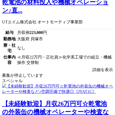
乾電池の材料投入や機械オペレーショ
ン♪直...
UTエイム株式会社 オートモーティブ事業部
給与
月収例
223,000
円
勤務地
大阪府 貝塚市
寮・社
なし
宅
仕事内
≪月収22万円・正社員≫化学系工場での組立・機械
容
操作 交替制
詳細を表示
募集が停止しています
スペシャル
【未経験歓迎】月収26万円可☆乾電池
の外装缶の機械オペレーターや検査な