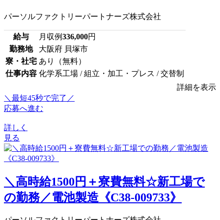
パーソルファクトリーパートナーズ株式会社
給与
月収例
336,000
円
勤務地
大阪府 貝塚市
寮・社宅
あり（無料）
仕事内容
化学系工場 / 組立・加工・プレス / 交替制
詳細を表示
＼最短45秒で完了／
応募へ進む
詳しく
見る
＼高時給1500円＋寮費無料☆新工場で
の勤務／電池製造《C38-009733》
パーソルファクトリーパートナーズ株式会社