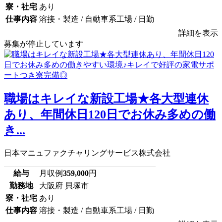
寮・社宅
あり
仕事内容
溶接・製造 / 自動車系工場 / 日勤
詳細を表示
募集が停止しています
職場はキレイな新設工場★各大型連休
あり、年間休日120日でお休み多めの働
き...
日本マニュファクチャリングサービス株式会社
給与
月収例
359,000
円
勤務地
大阪府 貝塚市
寮・社宅
あり
仕事内容
溶接・製造 / 自動車系工場 / 日勤