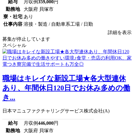
給与
月収例
359,000
円
勤務地
大阪府 貝塚市
寮・社宅
あり
仕事内容
溶接・製造 / 自動車系工場 / 日勤
詳細を表示
募集が停止しています
スペシャル
職場はキレイな新設工場★各大型連休
あり、年間休日120日でお休み多めの働
き...
日本マニュファクチャリングサービス株式会社(A)
給与
月収例
446,000
円
勤務地
大阪府 貝塚市