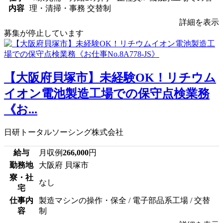
内容
理・清掃・事務 交替制
詳細を表示
募集が停止しています
【大阪府貝塚市】未経験OK！リチウム
イオン電池製造工場での保守点検業務
《お...
日研トータルソーシング株式会社
給与
月収例
266,000
円
勤務地
大阪府 貝塚市
寮・社
なし
宅
仕事内
製造マシンの操作・保全 / 電子部品系工場 / 交替
容
制