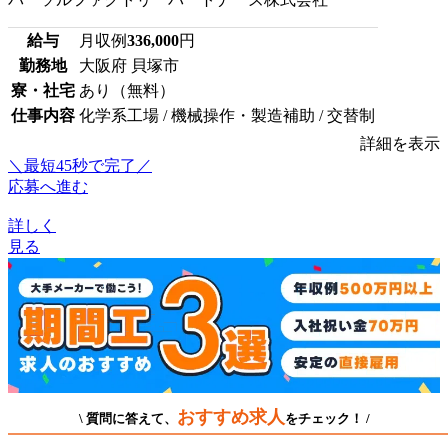
給与
月収例
336,000
円
勤務地
大阪府 貝塚市
寮・社宅
あり（無料）
仕事内容
化学系工場 / 機械操作・製造補助 / 交替制
詳細を表示
＼最短45秒で完了／
応募へ進む
詳しく
見る
おすすめ求人
\ 質問に答えて、
をチェック！ /