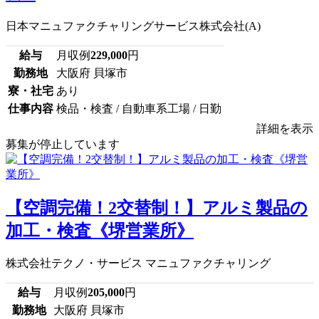
日本マニュファクチャリングサービス株式会社(A)
給与
月収例
229,000
円
勤務地
大阪府 貝塚市
寮・社宅
あり
仕事内容
検品・検査 / 自動車系工場 / 日勤
詳細を表示
募集が停止しています
【空調完備！2交替制！】アルミ製品の
加工・検査《堺営業所》
株式会社テクノ・サービス マニュファクチャリング
給与
月収例
205,000
円
勤務地
大阪府 貝塚市