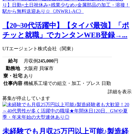
【20~30代活躍中】【タイパ最強】「ポ
チッと就職」でカンタンWEB登録→...
UTエージェント株式会社（関東）
給与
月収例
245,000
円
勤務地
大阪府 貝塚市
寮・社宅
あり
仕事内容
機械系工場での組立・加工・プレス 日勤
詳細を表示
募集が停止しています
未経験でも月収25万円以上可能♪製造経