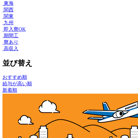
東海
関西
関東
九州
即入寮OK
期間工
寮あり
高収入
並び替え
おすすめ順
給与が高い順
新着順