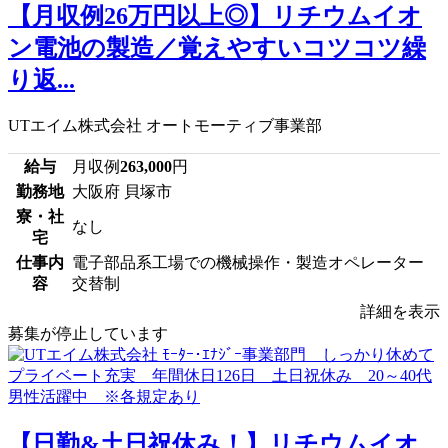
【月収例26万円以上◎】リチウムイオ
ン電池の製造／覚えやすいコツコツ繰
り返...
UTエイム株式会社 オートモーティブ事業部
給与
月収例
263,000
円
勤務地
大阪府 貝塚市
寮・社
なし
宅
仕事内
電子部品系工場での機械操作・製造オペレーター
容
交替制
詳細を表示
募集が停止しています
【日勤&土日祝休み！】リチウムイオ