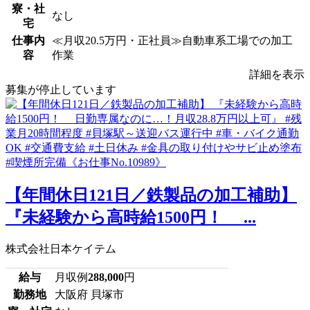
寮・社
なし
宅
仕事内
≪月収20.5万円・正社員≫自動車系工場での加工
容
作業
詳細を表示
募集が停止しています
【年間休日121日／鉄製品の加工補助】
『未経験から高時給1500円！ ...
株式会社日本ケイテム
給与
月収例
288,000
円
勤務地
大阪府 貝塚市