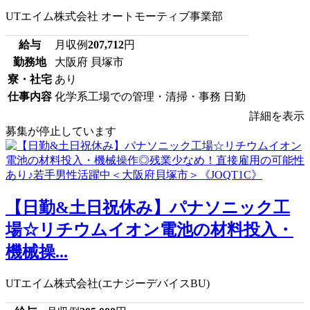
UTエイム株式会社 オートモーティブ事業部
給与
月収例
207,712
円
勤務地
大阪府 貝塚市
寮・社宅
あり
仕事内容
化学系工場での管理・清掃・事務 日勤
詳細を表示
募集が停止しています
【日勤&土日祝休み】パナソニック工
場☆リチウムイオン電池の材料投入・
機械操...
UTエイム株式会社(エナジーデバイスBU)