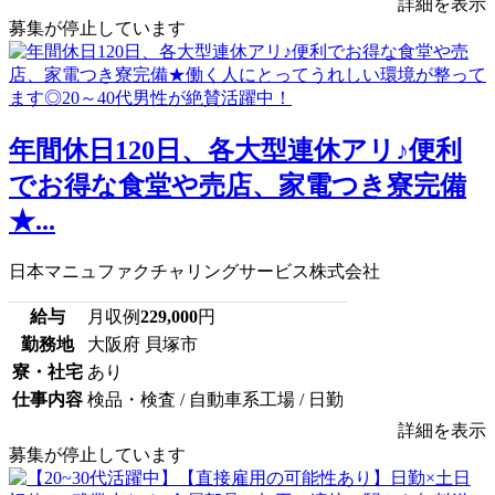
詳細を表示
募集が停止しています
年間休日120日、各大型連休アリ♪便利
でお得な食堂や売店、家電つき寮完備
★...
日本マニュファクチャリングサービス株式会社
給与
月収例
229,000
円
勤務地
大阪府 貝塚市
寮・社宅
あり
仕事内容
検品・検査 / 自動車系工場 / 日勤
詳細を表示
募集が停止しています