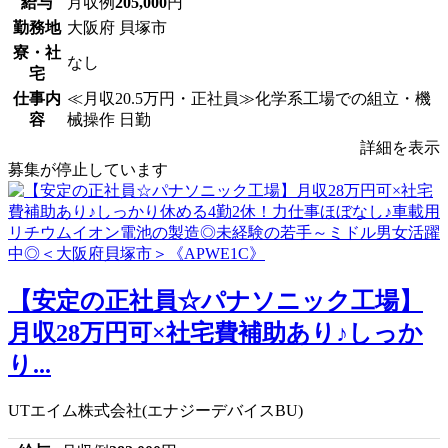
給与
月収例
205,000
円
勤務地
大阪府 貝塚市
寮・社
なし
宅
仕事内
≪月収20.5万円・正社員≫化学系工場での組立・機
容
械操作 日勤
詳細を表示
募集が停止しています
【安定の正社員☆パナソニック工場】
月収28万円可×社宅費補助あり♪しっか
り...
UTエイム株式会社(エナジーデバイスBU)