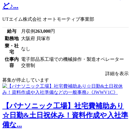
ど♪...
UTエイム株式会社 オートモーティブ事業部
給与
月収例
263,000
円
勤務地
大阪府 貝塚市
寮・社
なし
宅
仕事内
電子部品系工場での機械操作・製造オペレーター
容
交替制
詳細を表示
募集が停止しています
【パナソニック工場】社宅費補助あり
☆日勤&土日祝休み！資料作成や入社準
備な...