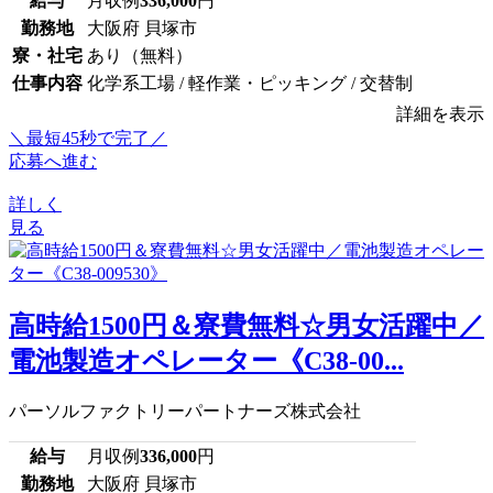
給与
月収例
336,000
円
勤務地
大阪府 貝塚市
寮・社宅
あり（無料）
仕事内容
化学系工場 / 軽作業・ピッキング / 交替制
詳細を表示
＼最短45秒で完了／
応募へ進む
詳しく
見る
高時給1500円＆寮費無料☆男女活躍中／
電池製造オペレーター《C38-00...
パーソルファクトリーパートナーズ株式会社
給与
月収例
336,000
円
勤務地
大阪府 貝塚市