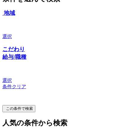
地域
選択
こだわり
給与/職種
選択
条件クリア
この条件で検索
人気の条件から検索