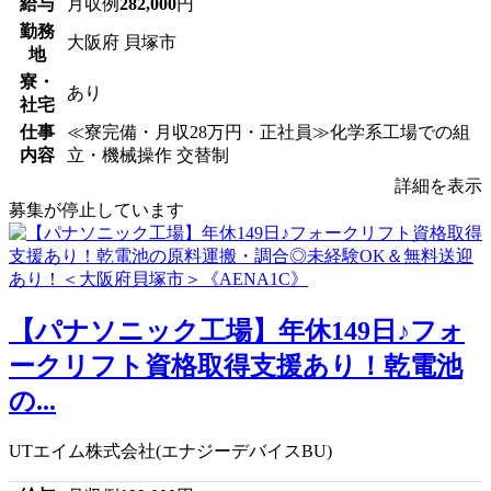
給与
月収例
282,000
円
勤務
大阪府 貝塚市
地
寮・
あり
社宅
仕事
≪寮完備・月収28万円・正社員≫化学系工場での組
内容
立・機械操作 交替制
詳細を表示
募集が停止しています
【パナソニック工場】年休149日♪フォ
ークリフト資格取得支援あり！乾電池
の...
UTエイム株式会社(エナジーデバイスBU)