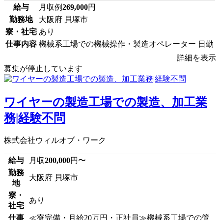
給与
月収例
269,000
円
勤務地
大阪府 貝塚市
寮・社宅
あり
仕事内容
機械系工場での機械操作・製造オペレーター 日勤
詳細を表示
募集が停止しています
ワイヤーの製造工場での製造、加工業
務|経験不問
株式会社ウィルオブ・ワーク
給与
月収
200,000
円〜
勤務
大阪府 貝塚市
地
寮・
あり
社宅
仕事
≪寮完備・月給20万円・正社員≫機械系工場での管