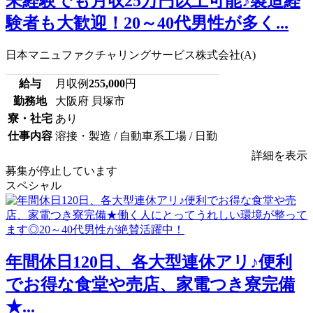
未経験でも月収25万円以上可能♪製造経
験者も大歓迎！20～40代男性が多く...
日本マニュファクチャリングサービス株式会社(A)
給与
月収例
255,000
円
勤務地
大阪府 貝塚市
寮・社宅
あり
仕事内容
溶接・製造 / 自動車系工場 / 日勤
詳細を表示
募集が停止しています
スペシャル
年間休日120日、各大型連休アリ♪便利
でお得な食堂や売店、家電つき寮完備
★...