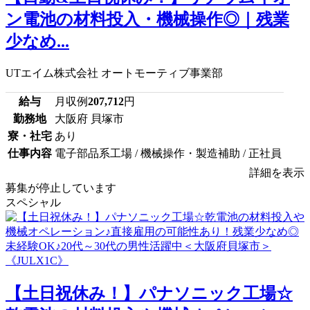
ン電池の材料投入・機械操作◎｜残業
少なめ...
UTエイム株式会社 オートモーティブ事業部
給与
月収例
207,712
円
勤務地
大阪府 貝塚市
寮・社宅
あり
仕事内容
電子部品系工場 / 機械操作・製造補助 / 正社員
詳細を表示
募集が停止しています
スペシャル
【土日祝休み！】パナソニック工場☆