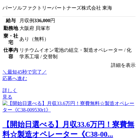
パーソルファクトリーパートナーズ株式会社 東海
給与
月収例
336,000
円
勤務地
大阪府 貝塚市
寮・社
あり（無料）
宅
仕事内
リチウムイオン電池の組立・製造オペレーター / 化
容
学系工場 / 交替制
詳細を表示
＼最短45秒で完了／
応募へ進む
詳しく
見る
【開始日選べる】月収33.6万円！寮費無
料☆製造オペレーター《C38-00...