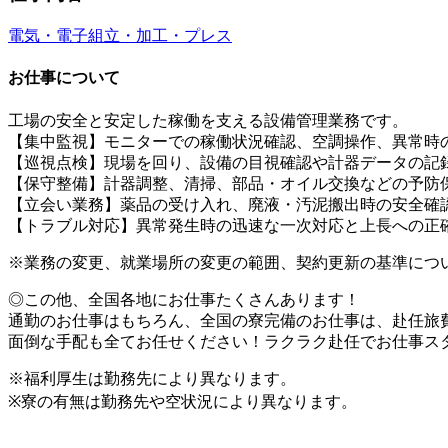
電気・電子
組立・加工・プレス
お仕事について
工場の安全と安定した稼働を支える設備管理業務です。
【集中監視】モニターでの稼働状況確認、空調操作、異常時
【巡視点検】現場を回り、設備の目視確認や計器データの記
【保守整備】計器調整、清掃、部品・オイル交換などの予防
【立会い業務】薬品の受け入れ、廃液・汚泥搬出時の安全確
【トラブル対応】異常発生時の迅速な一次対応と上長への正
※業務の変更、就業場所の変更の範囲、契約更新の基準につ
◎この他、全国各地にお仕事たくさんあります！
通勤のお仕事はもちろん、全国の寮完備のお仕事は、赴任旅
面倒な手配も全てお任せください！ラクラク赴任でお仕事ス
※福利厚生は勤務先により異なります。
※寮の有無は勤務先や空状況により異なります。