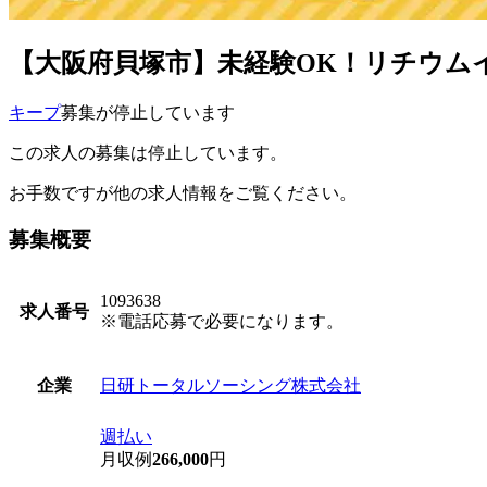
【大阪府貝塚市】未経験OK！リチウムイオ
キープ
募集が停止しています
この求人の募集は停止しています。
お手数ですが他の求人情報をご覧ください。
募集概要
1093638
求人番号
※電話応募で必要になります。
日研トータルソーシング株式会社
企業
週払い
月収例
266,000
円