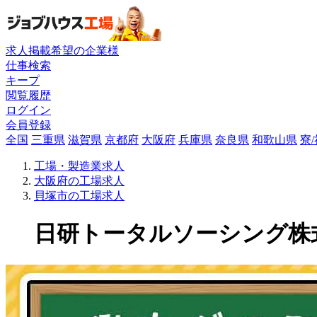
求人掲載希望の企業様
仕事検索
キープ
閲覧履歴
ログイン
会員登録
全国
三重県
滋賀県
京都府
大阪府
兵庫県
奈良県
和歌山県
寮
工場・製造業求人
大阪府の工場求人
貝塚市の工場求人
日研トータルソーシング株式会