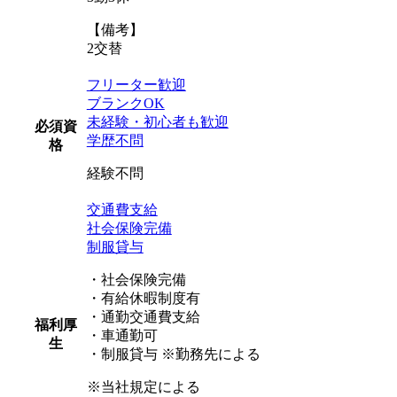
【備考】
2交替
フリーター歓迎
ブランクOK
未経験・初心者も歓迎
必須資
学歴不問
格
経験不問
交通費支給
社会保険完備
制服貸与
・社会保険完備
・有給休暇制度有
・通勤交通費支給
福利厚
・車通勤可
生
・制服貸与 ※勤務先による
※当社規定による