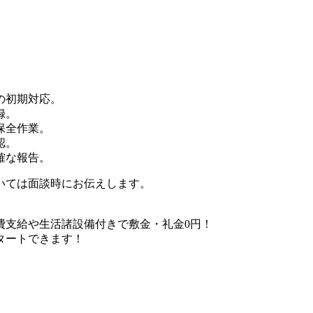
の初期対応。
録。
保全作業。
認。
確な報告。
いては面談時にお伝えします。
費支給や生活諸設備付きで敷金・礼金0円！
タートできます！