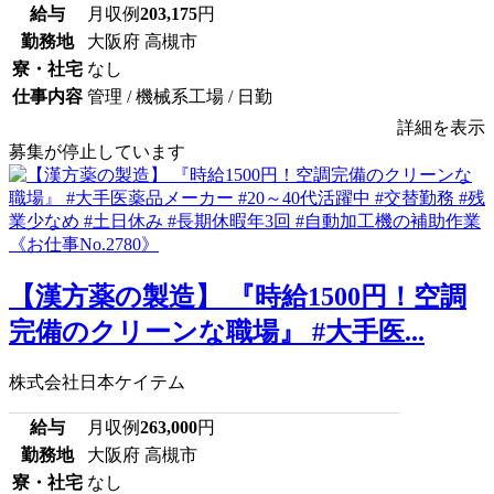
給与
月収例
203,175
円
勤務地
大阪府 高槻市
寮・社宅
なし
仕事内容
管理 / 機械系工場 / 日勤
詳細を表示
募集が停止しています
【漢方薬の製造】 『時給1500円！空調
完備のクリーンな職場』 #大手医...
株式会社日本ケイテム
給与
月収例
263,000
円
勤務地
大阪府 高槻市
寮・社宅
なし