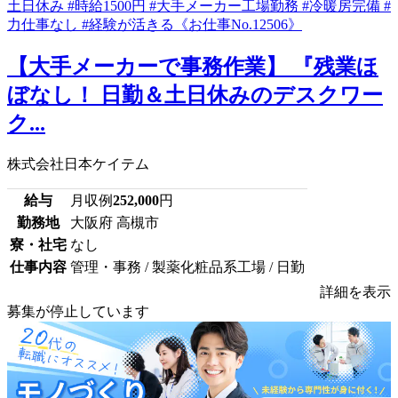
【大手メーカーで事務作業】 『残業ほ
ぼなし！ 日勤＆土日休みのデスクワー
ク...
株式会社日本ケイテム
給与
月収例
252,000
円
勤務地
大阪府 高槻市
寮・社宅
なし
仕事内容
管理・事務 / 製薬化粧品系工場 / 日勤
詳細を表示
募集が停止しています