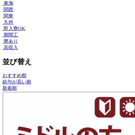
東海
関西
関東
九州
即入寮OK
期間工
寮あり
高収入
並び替え
おすすめ順
給与が高い順
新着順