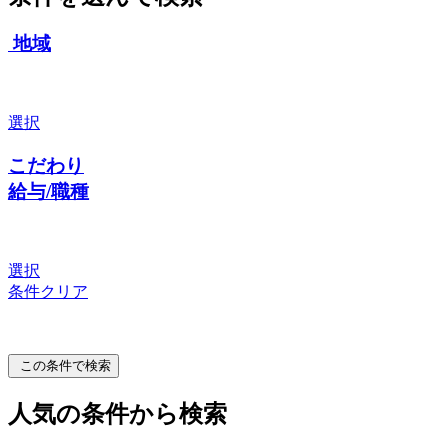
地域
選択
こだわり
給与/職種
選択
条件クリア
この条件で検索
人気の条件から検索