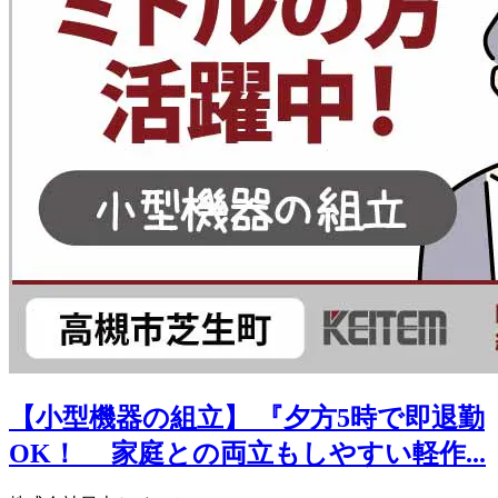
【小型機器の組立】 『夕方5時で即退勤
OK！ 家庭との両立もしやすい軽作...