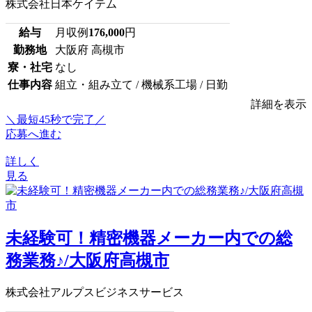
株式会社日本ケイテム
給与
月収例
176,000
円
勤務地
大阪府 高槻市
寮・社宅
なし
仕事内容
組立・組み立て / 機械系工場 / 日勤
詳細を表示
＼最短45秒で完了／
応募へ進む
詳しく
見る
未経験可！精密機器メーカー内での総
務業務♪/大阪府高槻市
株式会社アルプスビジネスサービス