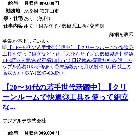
給与
月収例
309,000
円
勤務地
京都府 福知山市
寮・社宅
あり（無料）
仕事内容
組立・組み立て / 機械系工場 / 交替制
詳細を表示
募集が停止しています
【20〜30代の若手世代活躍中】【クリ
ーンルームで快適◎工具を使って組立
な...
フジアルテ株式会社
給与
月収例
309,000
円