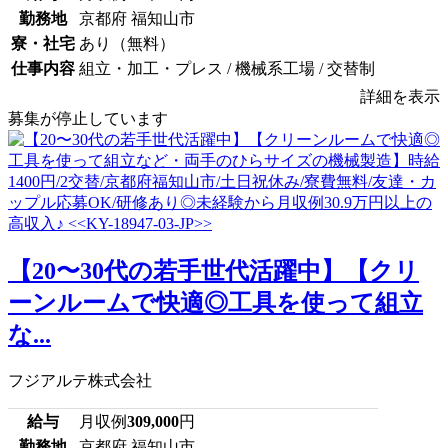
勤務地
京都府 福知山市
寮・社宅
あり（無料）
仕事内容
組立・加工・プレス / 機械系工場 / 交替制
詳細を表示
募集が停止しています
【20〜30代の若手世代活躍中】【クリ
ーンルームで快適◎工具を使って組立
な...
フジアルテ株式会社
給与
月収例
309,000
円
勤務地
京都府 福知山市