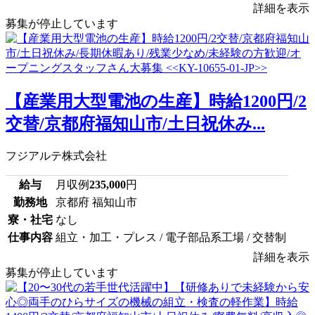
詳細を表示
募集が停止しています
【産業用大型電池の生産】時給1200円/2
交替/京都府福知山市/土日祝休み...
フジアルテ株式会社
給与
月収例
235,000
円
勤務地
京都府 福知山市
寮・社宅
なし
仕事内容
組立・加工・プレス / 電子部品系工場 / 交替制
詳細を表示
募集が停止しています