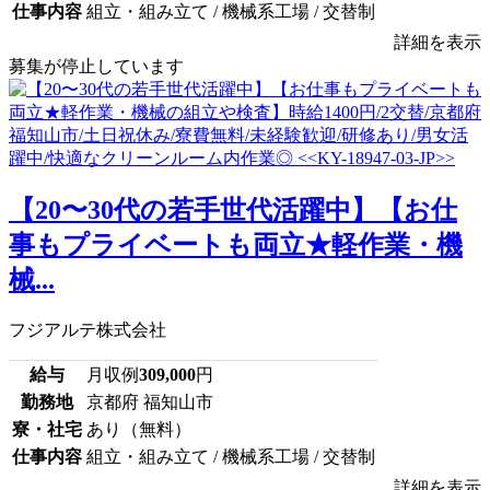
仕事内容
組立・組み立て / 機械系工場 / 交替制
詳細を表示
募集が停止しています
【20〜30代の若手世代活躍中】【お仕
事もプライベートも両立★軽作業・機
械...
フジアルテ株式会社
給与
月収例
309,000
円
勤務地
京都府 福知山市
寮・社宅
あり（無料）
仕事内容
組立・組み立て / 機械系工場 / 交替制
詳細を表示