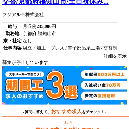
交替/京都府福知山市/土日祝休み...
フジアルテ株式会社
給与
月収例
235,000
円
勤務地
京都府 福知山市
寮・社宅
なし
仕事内容
組立・加工・プレス / 電子部品系工場 / 交替制
詳細を表示
募集が停止しています
おすすめ求人
\ 質問に答えて、
をチェック！ /
1 / 4