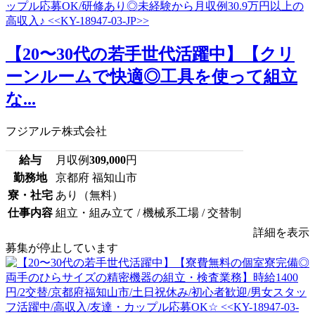
【20〜30代の若手世代活躍中】【クリ
ーンルームで快適◎工具を使って組立
な...
フジアルテ株式会社
給与
月収例
309,000
円
勤務地
京都府 福知山市
寮・社宅
あり（無料）
仕事内容
組立・組み立て / 機械系工場 / 交替制
詳細を表示
募集が停止しています