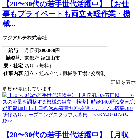
【20〜30代の若手世代活躍中】【お仕
事もプライベートも両立★軽作業・機
械...
フジアルテ株式会社
給与
月収例
309,000
円
勤務地
京都府 福知山市
寮・社宅
あり（無料）
仕事内容
組立・組み立て / 機械系工場 / 交替制
詳細を表示
募集が停止しています
【20〜30代の若手世代活躍中】【月収