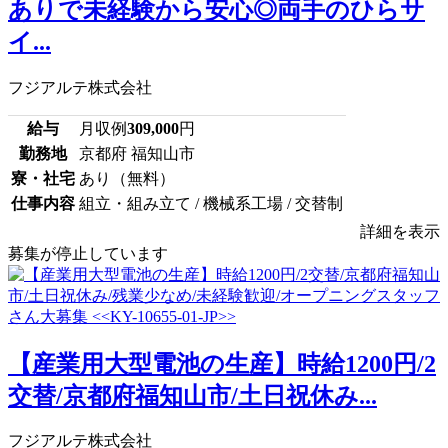
ありで未経験から安心◎両手のひらサ
イ...
フジアルテ株式会社
給与
月収例
309,000
円
勤務地
京都府 福知山市
寮・社宅
あり（無料）
仕事内容
組立・組み立て / 機械系工場 / 交替制
詳細を表示
募集が停止しています
【産業用大型電池の生産】時給1200円/2
交替/京都府福知山市/土日祝休み...
フジアルテ株式会社