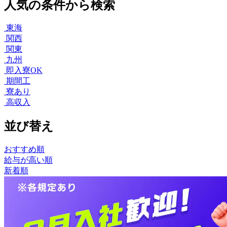
人気の条件から検索
東海
関西
関東
九州
即入寮OK
期間工
寮あり
高収入
並び替え
おすすめ順
給与が高い順
新着順