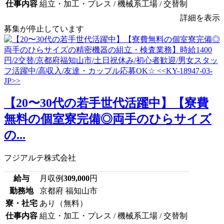
仕事内容
組立・加工・プレス / 機械系工場 / 交替制
詳細を表示
募集が停止しています
【20〜30代の若手世代活躍中】【寮費
無料の個室寮完備◎両手のひらサイズ
の...
フジアルテ株式会社
給与
月収例
309,000
円
勤務地
京都府 福知山市
寮・社宅
あり（無料）
仕事内容
組立・加工・プレス / 機械系工場 / 交替制