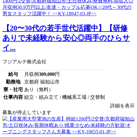
【20〜30代の若手世代活躍中】【研修
ありで未経験から安心◎両手のひらサ
イ...
フジアルテ株式会社
給与
月収例
309,000
円
勤務地
京都府 福知山市
寮・社宅
あり（無料）
仕事内容
組立・組み立て / 機械系工場 / 交替制
詳細を表示
募集が停止しています