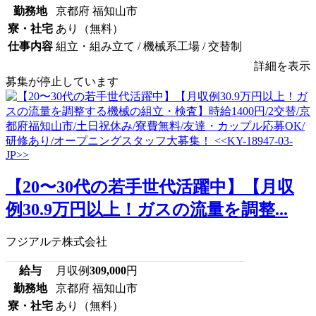
勤務地
京都府 福知山市
寮・社宅
あり（無料）
仕事内容
組立・組み立て / 機械系工場 / 交替制
詳細を表示
募集が停止しています
【20〜30代の若手世代活躍中】【月収
例30.9万円以上！ガスの流量を調整...
フジアルテ株式会社
給与
月収例
309,000
円
勤務地
京都府 福知山市
寮・社宅
あり（無料）