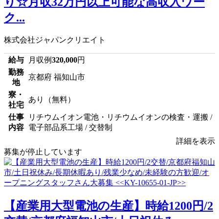
り☆月収32万円以上可能な高収入ワー
ク...
株式会社ジャパンクリエイト
給与
月収例
320,000
円
勤務
京都府 福知山市
地
寮・
あり（無料）
社宅
仕事
リチウムイオン電池・リチウムイオンの検査・運搬 /
内容
電子部品系工場 / 交替制
詳細を表示
募集が停止しています
【産業用大型電池の生産】時給1200円/2