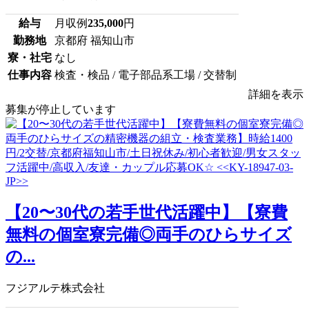
給与
月収例
235,000
円
勤務地
京都府 福知山市
寮・社宅
なし
仕事内容
検査・検品 / 電子部品系工場 / 交替制
詳細を表示
募集が停止しています
【20〜30代の若手世代活躍中】【寮費
無料の個室寮完備◎両手のひらサイズ
の...
フジアルテ株式会社