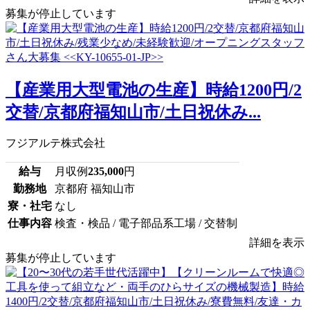
募集が停止しています
【産業用大型電池の生産】時給1200円/2
交替/京都府福知山市/土日祝休み...
フジアルテ株式会社
給与
月収例
235,000
円
勤務地
京都府 福知山市
寮・社宅
なし
仕事内容
検査・検品 / 電子部品系工場 / 交替制
詳細を表示
募集が停止しています