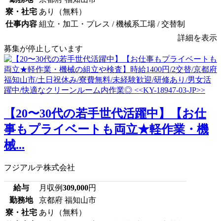
寮・社宅
あり（無料）
仕事内容
組立・加工・プレス / 機械系工場 / 交替制
詳細を表示
募集が停止しています
【20〜30代の若手世代活躍中】【お仕
事もプライベートも両立★軽作業・機
械...
フジアルテ株式会社
給与
月収例
309,000
円
勤務地
京都府 福知山市
寮・社宅
あり（無料）