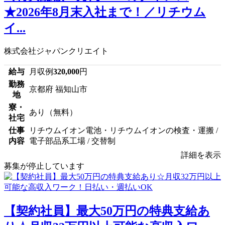
★2026年8月末入社まで！／リチウム
イ...
株式会社ジャパンクリエイト
給与
月収例
320,000
円
勤務
京都府 福知山市
地
寮・
あり（無料）
社宅
仕事
リチウムイオン電池・リチウムイオンの検査・運搬 /
内容
電子部品系工場 / 交替制
詳細を表示
募集が停止しています
【契約社員】最大50万円の特典支給あ