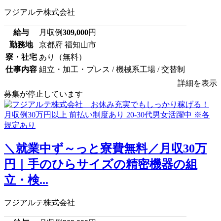
フジアルテ株式会社
給与
月収例
309,000
円
勤務地
京都府 福知山市
寮・社宅
あり（無料）
仕事内容
組立・加工・プレス / 機械系工場 / 交替制
詳細を表示
募集が停止しています
＼就業中ず～っと寮費無料／月収30万
円｜手のひらサイズの精密機器の組
立・検...
フジアルテ株式会社