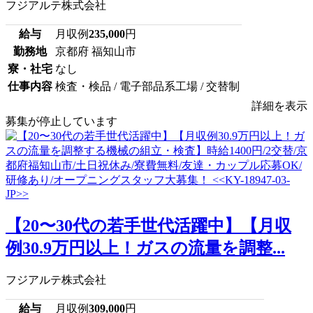
フジアルテ株式会社
給与
月収例
235,000
円
勤務地
京都府 福知山市
寮・社宅
なし
仕事内容
検査・検品 / 電子部品系工場 / 交替制
詳細を表示
募集が停止しています
【20〜30代の若手世代活躍中】【月収
例30.9万円以上！ガスの流量を調整...
フジアルテ株式会社
給与
月収例
309,000
円