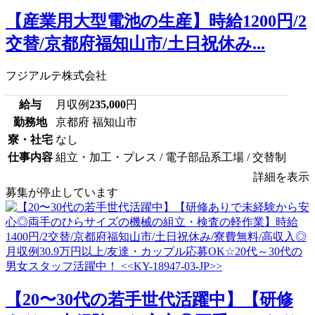
【産業用大型電池の生産】時給1200円/2
交替/京都府福知山市/土日祝休み...
フジアルテ株式会社
給与
月収例
235,000
円
勤務地
京都府 福知山市
寮・社宅
なし
仕事内容
組立・加工・プレス / 電子部品系工場 / 交替制
詳細を表示
募集が停止しています
【20〜30代の若手世代活躍中】【研修