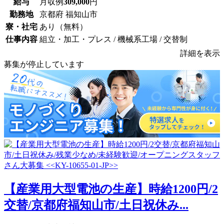
給与
月収例
309,000
円
勤務地
京都府 福知山市
寮・社宅
あり（無料）
仕事内容
組立・加工・プレス / 機械系工場 / 交替制
詳細を表示
募集が停止しています
【産業用大型電池の生産】時給1200円/2
交替/京都府福知山市/土日祝休み...