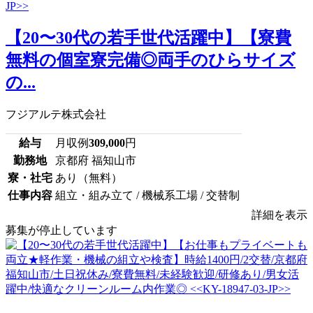
【20〜30代の若手世代活躍中】【寮費
無料の個室寮完備◎両手のひらサイズ
の...
フジアルテ株式会社
給与
月収例
309,000
円
勤務地
京都府 福知山市
寮・社宅
あり（無料）
仕事内容
組立・組み立て / 機械系工場 / 交替制
詳細を表示
募集が停止しています