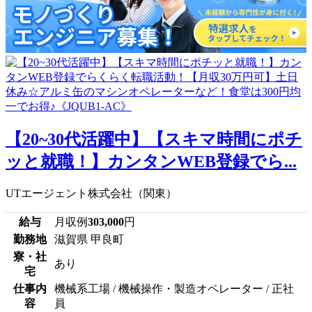
【20~30代活躍中】【スキマ時間にポチ
ッと就職！】カンタンWEB登録でら...
UTエージェント株式会社（関東）
給与
月収例
303,000
円
勤務地
滋賀県 甲良町
寮・社
あり
宅
仕事内
機械系工場 / 機械操作・製造オペレーター / 正社
容
員