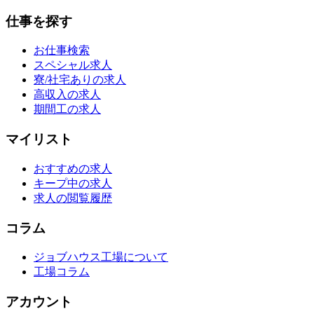
仕事を探す
お仕事検索
スペシャル求人
寮/社宅ありの求人
高収入の求人
期間工の求人
マイリスト
おすすめの求人
キープ中の求人
求人の閲覧履歴
コラム
ジョブハウス工場について
工場コラム
アカウント