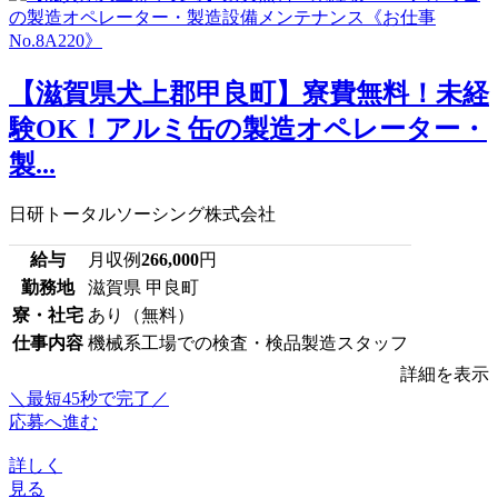
【滋賀県犬上郡甲良町】寮費無料！未経
験OK！アルミ缶の製造オペレーター・
製...
日研トータルソーシング株式会社
給与
月収例
266,000
円
勤務地
滋賀県 甲良町
寮・社宅
あり（無料）
仕事内容
機械系工場での検査・検品製造スタッフ
詳細を表示
＼最短45秒で完了／
応募へ進む
詳しく
見る