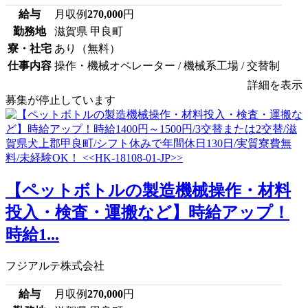
給与
月収例
270,000
円
勤務地
滋賀県 甲良町
寮・社宅
あり（無料）
仕事内容
操作・機械オペレーター / 機械系工場 / 交替制
詳細を表示
募集が停止しています
【ペットボトルの製造機械操作・材料
投入・検査・運搬など】時給アップ！
時給1...
フジアルテ株式会社
給与
月収例
270,000
円