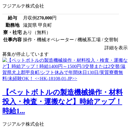
フジアルテ株式会社
給与
月収例
270,000
円
勤務地
滋賀県 甲良町
寮・社宅
あり（無料）
仕事内容
操作・機械オペレーター / 機械系工場 / 交替制
詳細を表示
募集が停止しています
【ペットボトルの製造機械操作・材料
投入・検査・運搬など】時給アップ！
時給1...
フジアルテ株式会社