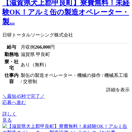
【滋賀県犬上郡甲良町】寮費無料！未経
験OK！アルミ缶の製造オペレーター・
製...
日研トータルソーシング株式会社
給与
月収例
266,000
円
勤務地
滋賀県 甲良町
寮・社
あり（無料）
宅
仕事内
製缶の製造オペレーター・機械の操作 / 機械系工場
容
/ 交替制
詳細を表示
＼最短45秒で完了／
応募へ進む
詳しく
見る