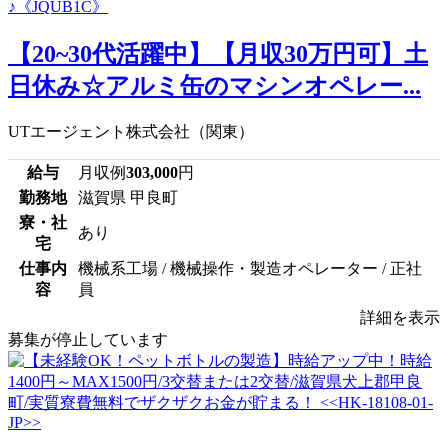
【20~30代活躍中】【月収30万円可】土
日休み☆アルミ缶のマシンオペレー...
UTエージェント株式会社（関東）
給与
月収例
303,000
円
勤務地
滋賀県 甲良町
寮・社
あり
宅
仕事内
機械系工場 / 機械操作・製造オペレーター / 正社
容
員
詳細を表示
募集が停止しています