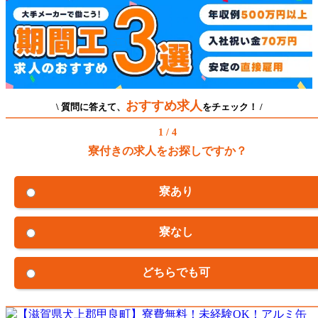
おすすめ求人
\ 質問に答えて、
をチェック！ /
1 / 4
寮付きの求人をお探しですか？
寮あり
寮なし
どちらでも可