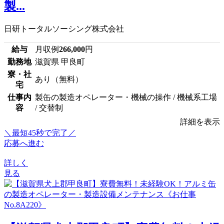
製...
日研トータルソーシング株式会社
給与
月収例
266,000
円
勤務地
滋賀県 甲良町
寮・社
あり（無料）
宅
仕事内
製缶の製造オペレーター・機械の操作 / 機械系工場
容
/ 交替制
詳細を表示
＼最短45秒で完了／
応募へ進む
詳しく
見る