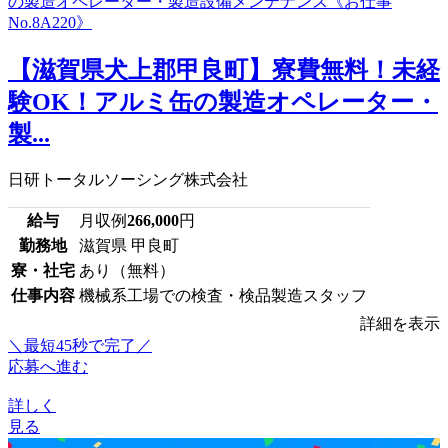
【滋賀県犬上郡甲良町】寮費無料！未経
験OK！アルミ缶の製造オペレーター・
製...
日研トータルソーシング株式会社
給与
月収例
266,000
円
勤務地
滋賀県 甲良町
寮・社宅
あり（無料）
仕事内容
機械系工場での検査・検品製造スタッフ
詳細を表示
＼最短45秒で完了／
応募へ進む
詳しく
見る