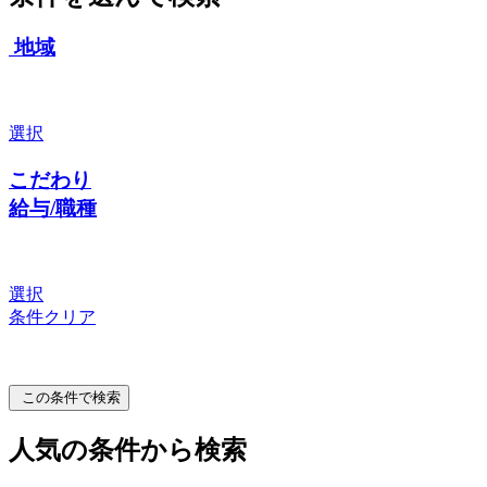
地域
選択
こだわり
給与/職種
選択
条件クリア
この条件で検索
人気の条件から検索