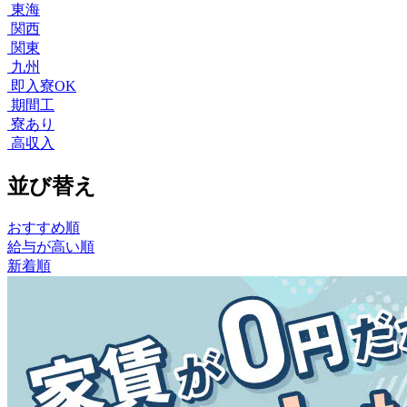
東海
関西
関東
九州
即入寮OK
期間工
寮あり
高収入
並び替え
おすすめ順
給与が高い順
新着順