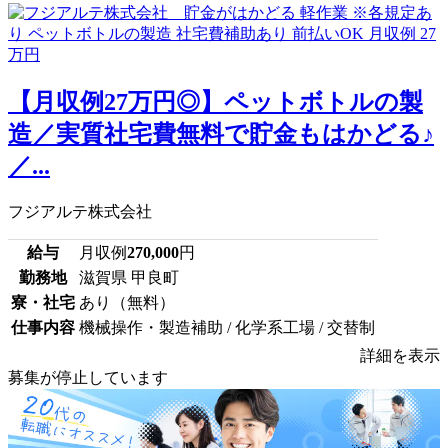
【月収例27万円◎】ペットボトルの製
造／実質社宅費無料で貯金もはかどる♪
／...
フジアルテ株式会社
給与
月収例
270,000
円
勤務地
滋賀県 甲良町
寮・社宅
あり（無料）
仕事内容
機械操作・製造補助 / 化学系工場 / 交替制
詳細を表示
募集が停止しています