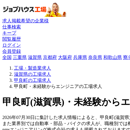
求人掲載希望の企業様
仕事検索
キープ
閲覧履歴
ログイン
会員登録
全国
三重県
滋賀県
京都府
大阪府
兵庫県
奈良県
和歌山県
寮
工場・製造業求人
滋賀県の工場求人
甲良町の工場求人
甲良町・未経験からエンジニアの工場求人
甲良町(滋賀県)・未経験から
2026年07月30日に集計した求人情報によると、甲良町(滋賀
また業界別では自動車・部品・バイクの求人が、職種別では
nmsエンジニアリング株式会社の求人も掲載されております