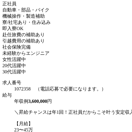
正社員
自動車・部品・バイク
機械操作・製造補助
寮/社宅あり・住み込み
即入寮OK
赴任旅費の補助あり
引越費用の補助あり
社会保険完備
未経験からエンジニア
女性活躍中
20代活躍中
30代活躍中
求人番号
1072358 （電話応募で必要になります。）
給与
年収例
3,600,000
円
＼昇給チャンスは年1回！正社員だからこそ叶う安定収
【月給】
23〜45万