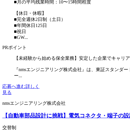
■月の平均残業時間：10〜15時間程度
【休日・休暇】
■完全週休2日制（土日）
■年間休日125日
■祝日
■GW...
PRポイント
【未経験から始める保全業務】安定した企業でキャリア
『nmsエンジニアリング株式会社』は、東証スタンダ
ー...
応募へ進む
詳しく
見る
nmsエンジニアリング株式会社
【自動車部品設計に挑戦】電気コネクタ・端子の設
交替制