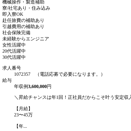
機械操作・製造補助
寮/社宅あり・住み込み
即入寮OK
赴任旅費の補助あり
引越費用の補助あり
社会保険完備
未経験からエンジニア
女性活躍中
20代活躍中
30代活躍中
求人番号
1072357 （電話応募で必要になります。）
給与
年収例
3,600,000
円
＼昇給チャンスは年1回！正社員だからこそ叶う安定収
【月給】
23〜45万
【年...