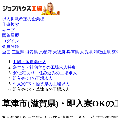
求人掲載希望の企業様
仕事検索
キープ
閲覧履歴
ログイン
会員登録
全国
三重県
滋賀県
京都府
大阪府
兵庫県
奈良県
和歌山県
寮
工場・製造業求人
寮付き・社宅付きの工場求人特集
寮/社宅あり・住み込みの工場求人
即入寮OKの工場求人
即入寮OK・滋賀県の工場求人
即入寮OK・草津市の工場求人
草津市(滋賀県)・即入寮OKの
2026年08月06日に集計した求人情報によると、草津市(滋賀