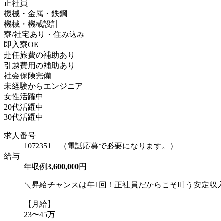
正社員
機械・金属・鉄鋼
機械・機械設計
寮/社宅あり・住み込み
即入寮OK
赴任旅費の補助あり
引越費用の補助あり
社会保険完備
未経験からエンジニア
女性活躍中
20代活躍中
30代活躍中
求人番号
1072351 （電話応募で必要になります。）
給与
年収例
3,600,000
円
＼昇給チャンスは年1回！正社員だからこそ叶う安定収
【月給】
23〜45万