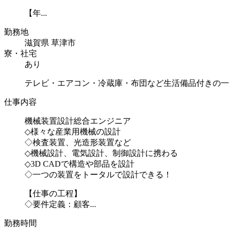
【年...
勤務地
滋賀県 草津市
寮・社宅
あり
テレビ・エアコン・冷蔵庫・布団など生活備品付きの一
仕事内容
機械装置設計総合エンジニア
◇様々な産業用機械の設計
◇検査装置、光造形装置など
◇機械設計、電気設計、制御設計に携わる
◇3D CADで構造や部品を設計
◇一つの装置をトータルで設計できる！
【仕事の工程】
◇要件定義：顧客...
勤務時間