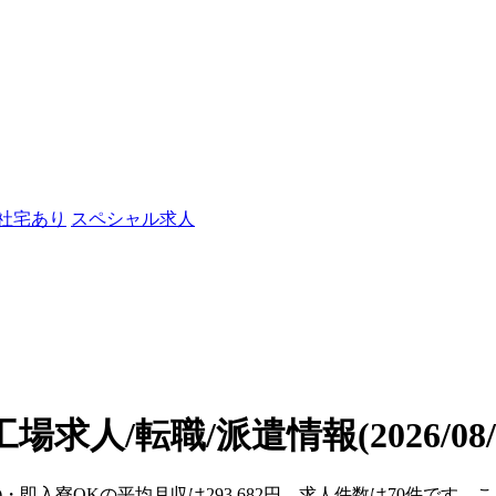
/社宅あり
スペシャル求人
工場求人/転職/派遣情報
(2026/0
県)・即入寮OKの平均月収は293,682円、求人件数は70件です