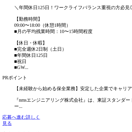
＼年間休日125日！ワークライフバランス重視の方必見
【勤務時間】
09:00〜18:00（休憩1時間）
■月の平均残業時間：10〜15時間程度
【休日・休暇】
■完全週休2日制（土日）
■年間休日125日
■祝日
■GW...
PRポイント
【未経験から始める保全業務】安定した企業でキャリア
『nmsエンジニアリング株式会社』は、東証スタンダ
ー...
応募へ進む
詳しく
見る