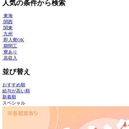
人気の条件から検索
東海
関西
関東
九州
即入寮OK
期間工
寮あり
高収入
並び替え
おすすめ順
給与が高い順
新着順
スペシャル