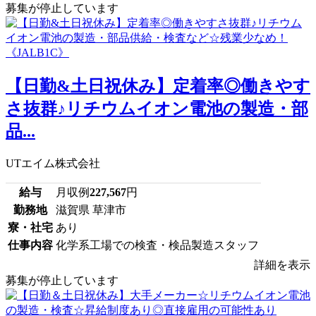
募集が停止しています
【日勤&土日祝休み】定着率◎働きやす
さ抜群♪リチウムイオン電池の製造・部
品...
UTエイム株式会社
給与
月収例
227,567
円
勤務地
滋賀県 草津市
寮・社宅
あり
仕事内容
化学系工場での検査・検品製造スタッフ
詳細を表示
募集が停止しています