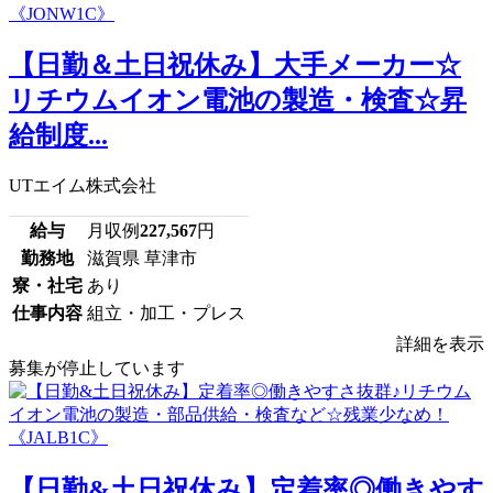
【日勤＆土日祝休み】大手メーカー☆
リチウムイオン電池の製造・検査☆昇
給制度...
UTエイム株式会社
給与
月収例
227,567
円
勤務地
滋賀県 草津市
寮・社宅
あり
仕事内容
組立・加工・プレス
詳細を表示
募集が停止しています
【日勤&土日祝休み】定着率◎働きやす