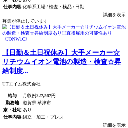
仕事内容
化学系工場 / 検査・検品 / 日勤
詳細を表示
募集が停止しています
【日勤＆土日祝休み】大手メーカー☆
リチウムイオン電池の製造・検査☆昇
給制度...
UTエイム株式会社
給与
月収例
227,567
円
勤務地
滋賀県 草津市
寮・社宅
あり
仕事内容
組立・加工・プレス
詳細を表示