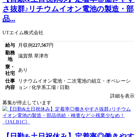
さ抜群♪リチウムイオン電池の製造・部
品...
UTエイム株式会社
給与
月収例
227,567
円
勤務
滋賀県 草津市
地
寮・
あり
社宅
仕事
リチウムイオン電池・二次電池の組立・オペレーシ
内容
ョン / 化学系工場 / 日勤
詳細を表示
募集が停止しています
【日勤&土日祝休み】定着率◎働きやす