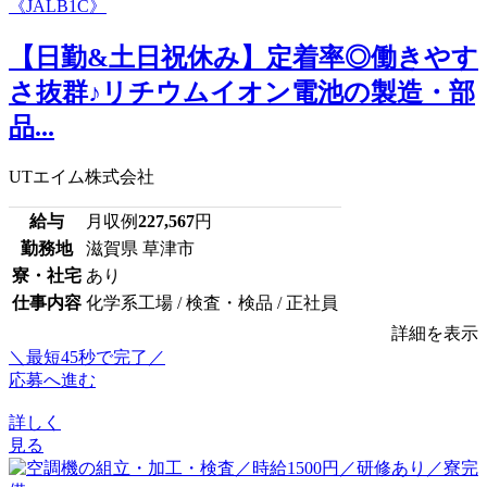
【日勤&土日祝休み】定着率◎働きやす
さ抜群♪リチウムイオン電池の製造・部
品...
UTエイム株式会社
給与
月収例
227,567
円
勤務地
滋賀県 草津市
寮・社宅
あり
仕事内容
化学系工場 / 検査・検品 / 正社員
詳細を表示
＼最短45秒で完了／
応募へ進む
詳しく
見る