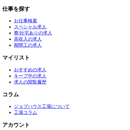
仕事を探す
お仕事検索
スペシャル求人
寮/社宅ありの求人
高収入の求人
期間工の求人
マイリスト
おすすめの求人
キープ中の求人
求人の閲覧履歴
コラム
ジョブハウス工場について
工場コラム
アカウント