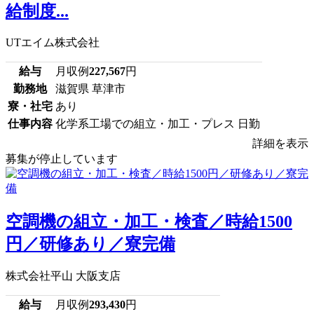
給制度...
UTエイム株式会社
給与
月収例
227,567
円
勤務地
滋賀県 草津市
寮・社宅
あり
仕事内容
化学系工場での組立・加工・プレス 日勤
詳細を表示
募集が停止しています
空調機の組立・加工・検査／時給1500
円／研修あり／寮完備
株式会社平山 大阪支店
給与
月収例
293,430
円