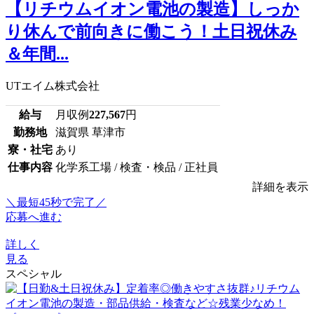
【リチウムイオン電池の製造】しっか
り休んで前向きに働こう！土日祝休み
＆年間...
UTエイム株式会社
給与
月収例
227,567
円
勤務地
滋賀県 草津市
寮・社宅
あり
仕事内容
化学系工場 / 検査・検品 / 正社員
詳細を表示
＼最短45秒で完了／
応募へ進む
詳しく
見る
スペシャル