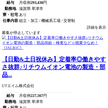
給与
月収例
293,430
円
勤務地
滋賀県 草津市
寮・社宅
あり
仕事内容
組立・加工 / 機械系工場 / 交替制
詳細を表示
募集が停止しています
【日勤&土日祝休み】定着率◎働きやす
さ抜群♪リチウムイオン電池の製造・部
品...
UTエイム株式会社
給与
月収例
227,567
円
勤務地
滋賀県 草津市
寮・社宅
あり