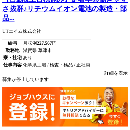
さ抜群♪リチウムイオン電池の製造・部
品...
UTエイム株式会社
給与
月収例
227,567
円
勤務地
滋賀県 草津市
寮・社宅
あり
仕事内容
化学系工場 / 検査・検品 / 正社員
詳細を表示
募集が停止しています