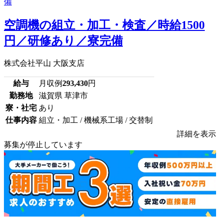
空調機の組立・加工・検査／時給1500
円／研修あり／寮完備
株式会社平山 大阪支店
給与
月収例
293,430
円
勤務地
滋賀県 草津市
寮・社宅
あり
仕事内容
組立・加工 / 機械系工場 / 交替制
詳細を表示
募集が停止しています