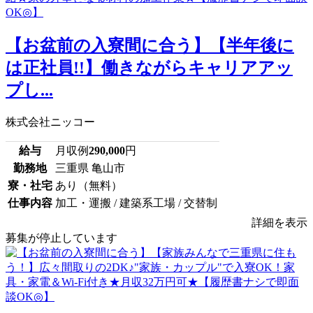
【お盆前の入寮間に合う】【半年後に
は正社員!!】働きながらキャリアアッ
プし...
株式会社ニッコー
給与
月収例
290,000
円
勤務地
三重県 亀山市
寮・社宅
あり（無料）
仕事内容
加工・運搬 / 建築系工場 / 交替制
詳細を表示
募集が停止しています