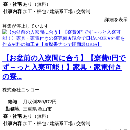
寮・社宅
あり（無料）
仕事内容
加工・梱包 / 建築系工場 / 交替制
詳細を表示
募集が停止しています
【お盆前の入寮間に合う】【寮費0円で
ず～っと入寮可能！】家具・家電付き
の寮...
株式会社ニッコー
給与
月収例
289,572
円
勤務地
三重県 亀山市
寮・社宅
あり（無料）
仕事内容
加工・梱包 / 建築系工場 / 交替制