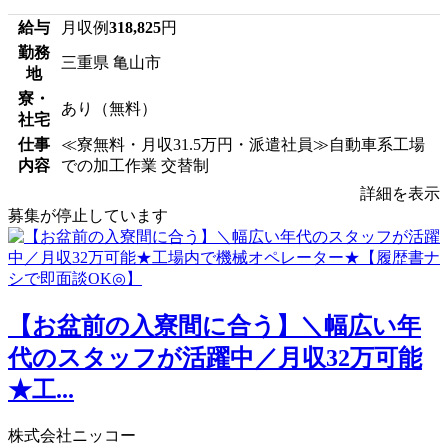
給与
月収例
318,825
円
勤務
三重県 亀山市
地
寮・
あり（無料）
社宅
仕事
≪寮無料・月収31.5万円・派遣社員≫自動車系工場
内容
での加工作業 交替制
詳細を表示
募集が停止しています
【お盆前の入寮間に合う】＼幅広い年
代のスタッフが活躍中／月収32万可能
★工...
株式会社ニッコー