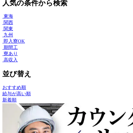
人気の条件から検索
東海
関西
関東
九州
即入寮OK
期間工
寮あり
高収入
並び替え
おすすめ順
給与が高い順
新着順