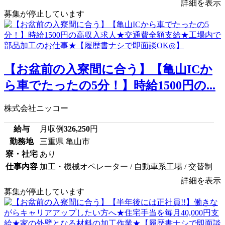
詳細を表示
募集が停止しています
【お盆前の入寮間に合う】【亀山ICか
ら車でたったの5分！】時給1500円の...
株式会社ニッコー
給与
月収例
326,250
円
勤務地
三重県 亀山市
寮・社宅
あり
仕事内容
加工・機械オペレーター / 自動車系工場 / 交替制
詳細を表示
募集が停止しています