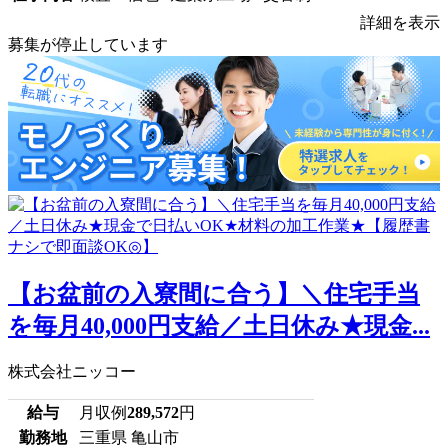
詳細を表示
募集が停止しています
【お盆前の入寮間に合う】＼住宅手当
を毎月40,000円支給／土日休み★現金...
株式会社ニッコー
給与
月収例
289,572
円
勤務地
三重県 亀山市