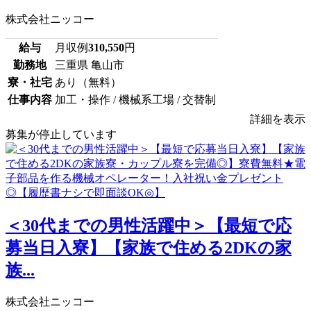
株式会社ニッコー
給与
月収例
310,550
円
勤務地
三重県 亀山市
寮・社宅
あり（無料）
仕事内容
加工・操作 / 機械系工場 / 交替制
詳細を表示
募集が停止しています
＜30代までの男性活躍中＞【最短で応
募当日入寮】【家族で住める2DKの家
族...
株式会社ニッコー