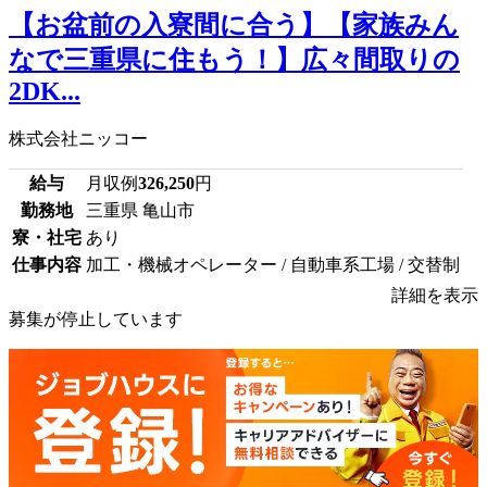
【お盆前の入寮間に合う】【家族みん
なで三重県に住もう！】広々間取りの
2DK...
株式会社ニッコー
給与
月収例
326,250
円
勤務地
三重県 亀山市
寮・社宅
あり
仕事内容
加工・機械オペレーター / 自動車系工場 / 交替制
詳細を表示
募集が停止しています