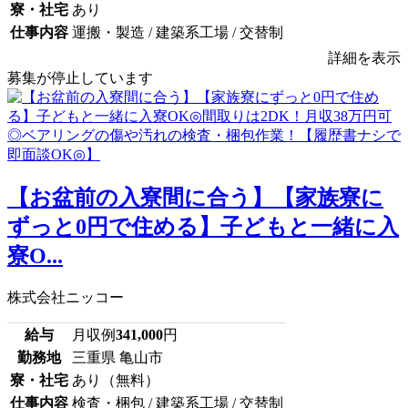
寮・社宅
あり
仕事内容
運搬・製造 / 建築系工場 / 交替制
詳細を表示
募集が停止しています
【お盆前の入寮間に合う】【家族寮に
ずっと0円で住める】子どもと一緒に入
寮O...
株式会社ニッコー
給与
月収例
341,000
円
勤務地
三重県 亀山市
寮・社宅
あり（無料）
仕事内容
検査・梱包 / 建築系工場 / 交替制