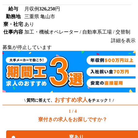
給与
月収例
326,250
円
勤務地
三重県 亀山市
寮・社宅
あり
仕事内容
加工・機械オペレーター / 自動車系工場 / 交替制
詳細を表示
募集が停止しています
おすすめ求人
\ 質問に答えて、
をチェック！ /
1 / 4
寮付きの求人をお探しですか？
寮あり