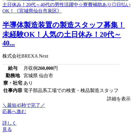
半導体製造装置の製造スタッフ募集！
未経験OK！人気の土日休み！20代～
40...
株式会社BREXA Next
給与
月収例
260,000
円
勤務地
宮城県 仙台市
寮・社宅
あり
仕事内容
電子部品系工場での検査・検品製造スタッフ
詳細を表示
＼最短45秒で完了／
応募へ進む
詳しく
見る