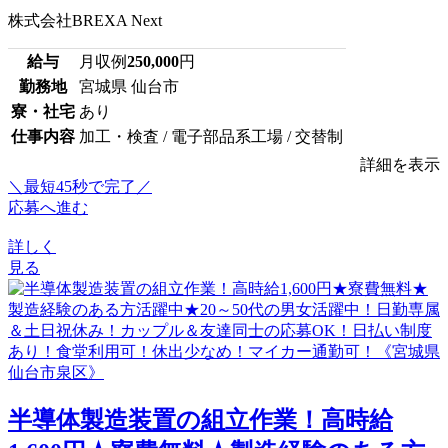
株式会社BREXA Next
給与
月収例
250,000
円
勤務地
宮城県 仙台市
寮・社宅
あり
仕事内容
加工・検査 / 電子部品系工場 / 交替制
詳細を表示
＼最短45秒で完了／
応募へ進む
詳しく
見る
半導体製造装置の組立作業！高時給