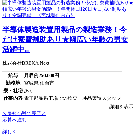
半導体製造装置用製品の製造業務！今
だけ寮費補助あり★幅広い年齢の男女
活躍中...
株式会社BREXA Next
給与
月収例
250,000
円
勤務地
宮城県 仙台市
寮・社宅
あり
仕事内容
電子部品系工場での検査・検品製造スタッフ
詳細を表示
＼最短45秒で完了／
応募へ進む
詳しく