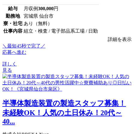
給与
月収例
300,000
円
勤務地
宮城県 仙台市
寮・社宅
あり（無料）
仕事内容
組立・検査 / 電子部品系工場 / 日勤
詳細を表示
＼最短45秒で完了／
応募へ進む
詳しく
見る
半導体製造装置の製造スタッフ募集！
未経験OK！人気の土日休み！20代～
40...