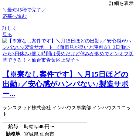
詳細を表示
＼最短45秒で完了／
応募へ進む
詳しく
見る
【※寮なし案件です】＼月15日ほどの
出勤♪／安心感がハンパない♪製造サポ
ー...
ランスタッド株式会社 インハウス事業部 インハウスユニッ
ト
給与
時給
1,500
円〜
勤務地
宮城県 仙台市