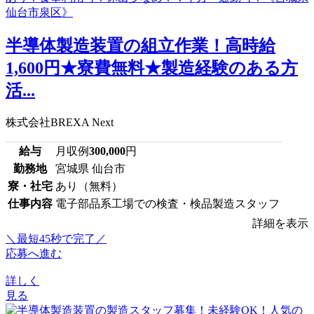
半導体製造装置の組立作業！高時給
1,600円★寮費無料★製造経験のある方
活...
株式会社BREXA Next
給与
月収例
300,000
円
勤務地
宮城県 仙台市
寮・社宅
あり（無料）
仕事内容
電子部品系工場での検査・検品製造スタッフ
詳細を表示
＼最短45秒で完了／
応募へ進む
詳しく
見る