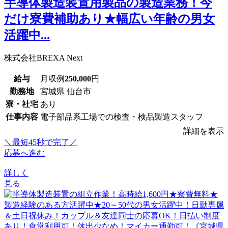
半導体製造装置用製品の製造業務！今
だけ寮費補助あり★幅広い年齢の男女
活躍中...
株式会社BREXA Next
給与
月収例
250,000
円
勤務地
宮城県 仙台市
寮・社宅
あり
仕事内容
電子部品系工場での検査・検品製造スタッフ
詳細を表示
＼最短45秒で完了／
応募へ進む
詳しく
見る