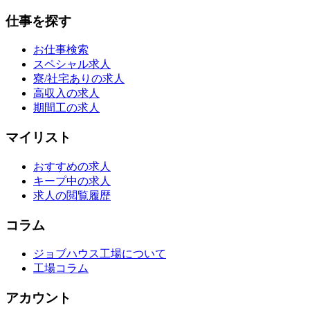
仕事を探す
お仕事検索
スペシャル求人
寮/社宅ありの求人
高収入の求人
期間工の求人
マイリスト
おすすめの求人
キープ中の求人
求人の閲覧履歴
コラム
ジョブハウス工場について
工場コラム
アカウント