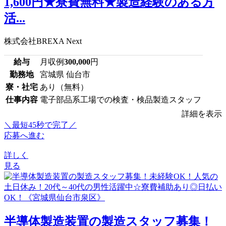
1,600円★寮費無料★製造経験のある方
活...
株式会社BREXA Next
給与
月収例
300,000
円
勤務地
宮城県 仙台市
寮・社宅
あり（無料）
仕事内容
電子部品系工場での検査・検品製造スタッフ
詳細を表示
＼最短45秒で完了／
応募へ進む
詳しく
見る
半導体製造装置の製造スタッフ募集！