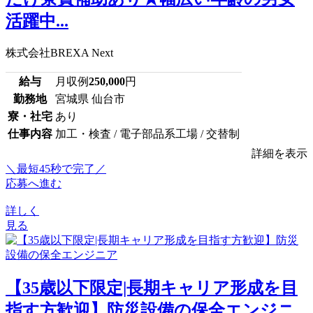
活躍中...
株式会社BREXA Next
給与
月収例
250,000
円
勤務地
宮城県 仙台市
寮・社宅
あり
仕事内容
加工・検査 / 電子部品系工場 / 交替制
詳細を表示
＼最短45秒で完了／
応募へ進む
詳しく
見る
【35歳以下限定|長期キャリア形成を目
指す方歓迎】防災設備の保全エンジニ