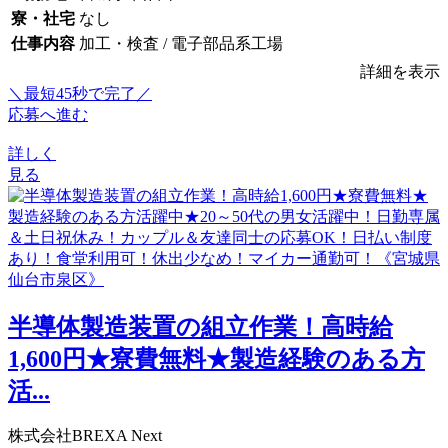
寮・社宅
なし
仕事内容
加工・検査 / 電子部品系工場
詳細を表示
＼最短45秒で完了／
応募へ進む
詳しく
見る
半導体製造装置の組立作業！高時給
1,600円★寮費無料★製造経験のある方
活...
株式会社BREXA Next