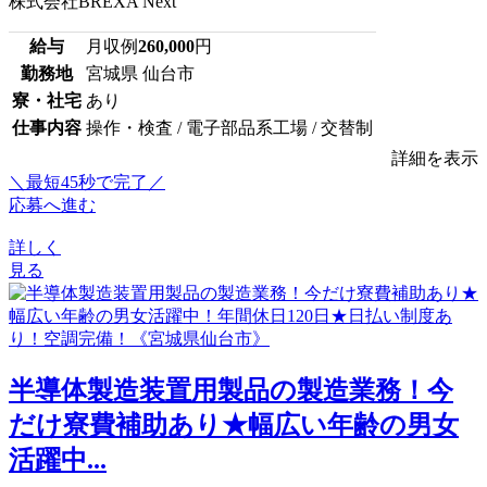
株式会社BREXA Next
給与
月収例
260,000
円
勤務地
宮城県 仙台市
寮・社宅
あり
仕事内容
操作・検査 / 電子部品系工場 / 交替制
詳細を表示
＼最短45秒で完了／
応募へ進む
詳しく
見る
半導体製造装置用製品の製造業務！今
だけ寮費補助あり★幅広い年齢の男女
活躍中...