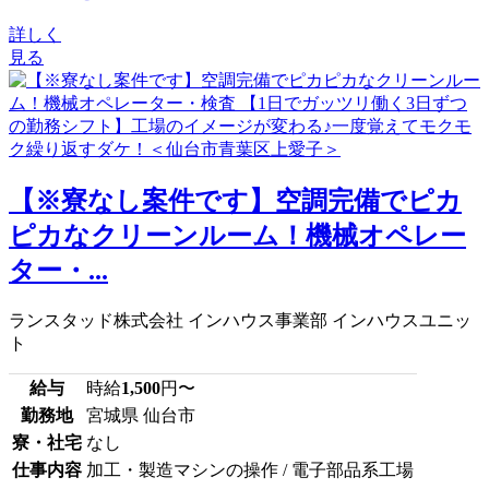
詳しく
見る
【※寮なし案件です】空調完備でピカ
ピカなクリーンルーム！機械オペレー
ター・...
ランスタッド株式会社 インハウス事業部 インハウスユニッ
ト
給与
時給
1,500
円〜
勤務地
宮城県 仙台市
寮・社宅
なし
仕事内容
加工・製造マシンの操作 / 電子部品系工場