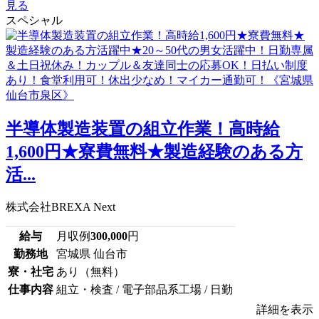
見る
スペシャル
半導体製造装置の組立作業！高時給
1,600円★寮費無料★製造経験のある方
活...
株式会社BREXA Next
給与
月収例
300,000
円
勤務地
宮城県 仙台市
寮・社宅
あり（無料）
仕事内容
組立・検査 / 電子部品系工場 / 日勤
詳細を表示