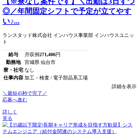
【※寮なし案件です】＼出勤は3日ずつ
◎／年間固定シフトで予定が立てやす
い♪...
ランスタッド株式会社 インハウス事業部 インハウスユニッ
ト
給与
月収例
271,406
円
勤務地
宮城県 仙台市
寮・社宅
なし
仕事内容
加工・検査 / 電子部品系工場
詳細を表示
＼最短45秒で完了／
応募へ進む
詳しく
見る