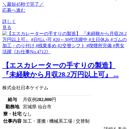
＼最短45秒で完了／
応募へ進む
詳しく
見る
【エスカレーターの手すりの製造】
『未経験から月収28.2万円以上可』 ...
株式会社日本ケイテム
給与
月収例
282,000
円
勤務地
宮城県 仙台市
寮・社宅
なし
仕事内容
加工・運搬 / 機械系工場 / 交替制