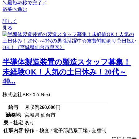
＼最短45秒で完了／
応募へ進む
詳しく
見る
半導体製造装置の製造スタッフ募集！
未経験OK！人気の土日休み！20代～
40...
株式会社BREXA Next
給与
月収例
260,000
円
勤務地
宮城県 仙台市
寮・社宅
あり
仕事内容
操作・検査 / 電子部品系工場 / 交替制