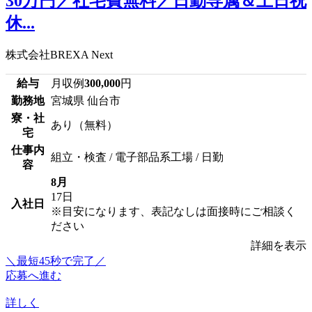
30万円／社宅費無料／日勤専属＆土日祝
休...
株式会社BREXA Next
給与
月収例
300,000
円
勤務地
宮城県 仙台市
寮・社
あり（無料）
宅
仕事内
組立・検査 / 電子部品系工場 / 日勤
容
8月
17日
入社日
※目安になります、表記なしは面接時にご相談く
ださい
詳細を表示
＼最短45秒で完了／
応募へ進む
詳しく