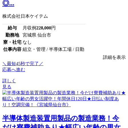
◎...
株式会社日本ケイテム
給与
月収例
228,000
円
勤務地
宮城県 仙台市
寮・社宅
なし
仕事内容
組立・管理 / 半導体工場 / 日勤
詳細を表示
＼最短45秒で完了／
応募へ進む
詳しく
見る
半導体製造装置用製品の製造業務！今
だけ寮費補助あり★幅広い年齢の男女