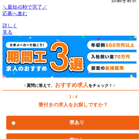
詳細を表示
＼最短45秒で完了／
応募へ進む
詳しく
見る
おすすめ求人
\ 質問に答えて、
をチェック！ /
1 / 4
寮付きの求人をお探しですか？
寮あり