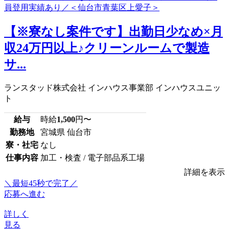
【※寮なし案件です】出勤日少なめ×月
収24万円以上♪クリーンルームで製造
サ...
ランスタッド株式会社 インハウス事業部 インハウスユニッ
ト
給与
時給
1,500
円〜
勤務地
宮城県 仙台市
寮・社宅
なし
仕事内容
加工・検査 / 電子部品系工場
詳細を表示
＼最短45秒で完了／
応募へ進む
詳しく
見る