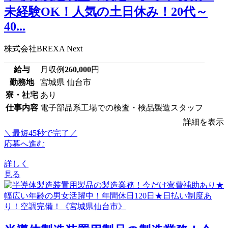
未経験OK！人気の土日休み！20代～
40...
株式会社BREXA Next
給与
月収例
260,000
円
勤務地
宮城県 仙台市
寮・社宅
あり
仕事内容
電子部品系工場での検査・検品製造スタッフ
詳細を表示
＼最短45秒で完了／
応募へ進む
詳しく
見る