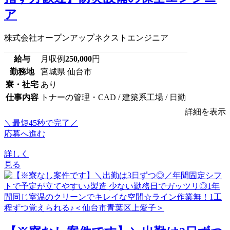
ア
株式会社オープンアップネクストエンジニア
給与
月収例
250,000
円
勤務地
宮城県 仙台市
寮・社宅
あり
仕事内容
トナーの管理・CAD / 建築系工場 / 日勤
詳細を表示
＼最短45秒で完了／
応募へ進む
詳しく
見る