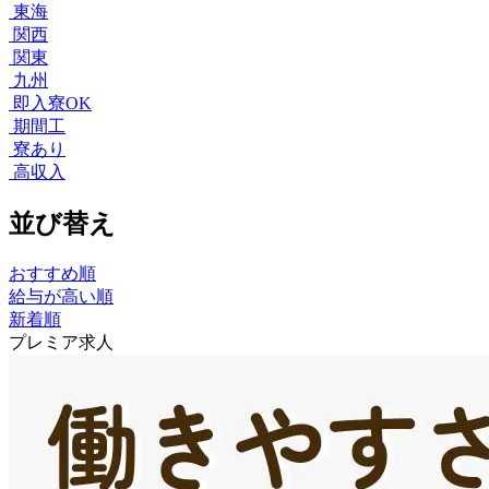
東海
関西
関東
九州
即入寮OK
期間工
寮あり
高収入
並び替え
おすすめ順
給与が高い順
新着順
プレミア求人