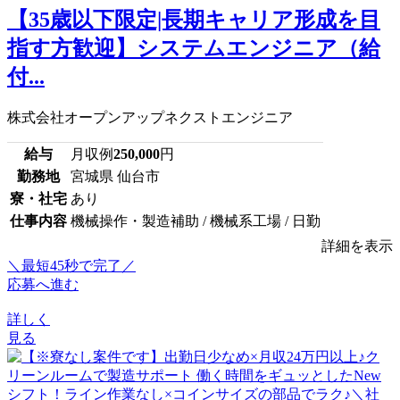
【35歳以下限定|長期キャリア形成を目
指す方歓迎】システムエンジニア（給
付...
株式会社オープンアップネクストエンジニア
給与
月収例
250,000
円
勤務地
宮城県 仙台市
寮・社宅
あり
仕事内容
機械操作・製造補助 / 機械系工場 / 日勤
詳細を表示
＼最短45秒で完了／
応募へ進む
詳しく
見る