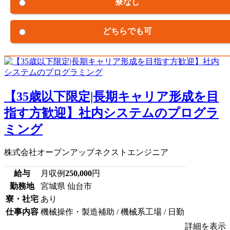
寮なし
どちらでも可
【35歳以下限定|長期キャリア形成を目
指す方歓迎】社内システムのプログラ
ミング
株式会社オープンアップネクストエンジニア
給与
月収例
250,000
円
勤務地
宮城県 仙台市
寮・社宅
あり
仕事内容
機械操作・製造補助 / 機械系工場 / 日勤
詳細を表示