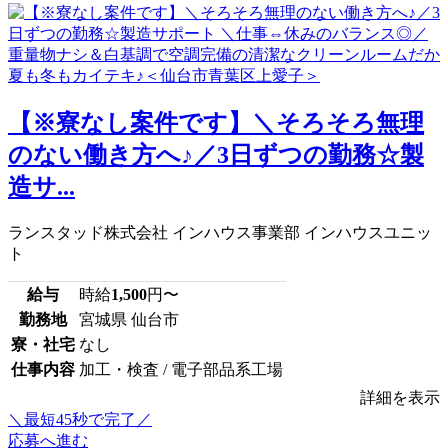
【※寮なし案件です】＼そろそろ無理
のない働き方へ♪／3日ずつの勤務☆製
造サ...
ランスタッド株式会社 インハウス事業部 インハウスユニッ
ト
給与
時給
1,500
円〜
勤務地
宮城県 仙台市
寮・社宅
なし
仕事内容
加工・検査 / 電子部品系工場
詳細を表示
＼最短45秒で完了／
応募へ進む