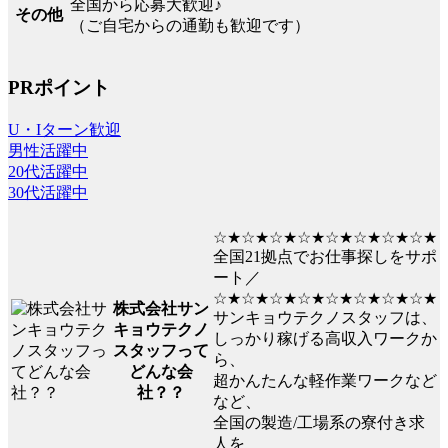
全国から応募大歓迎♪
その他
（ご自宅からの通勤も歓迎です）
PRポイント
U・Iターン歓迎
男性活躍中
20代活躍中
30代活躍中
☆★☆★☆★☆★☆★☆★☆★☆★
全国21拠点でお仕事探しをサポ
ート／
☆★☆★☆★☆★☆★☆★☆★☆★
株式会社サン
サンキョウテクノスタッフは、
キョウテクノ
しっかり稼げる高収入ワークか
スタッフって
ら、
どんな会
超かんたんな軽作業ワークなど
社？？
など、
全国の製造/工場系の寮付き求
人を