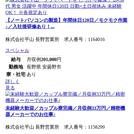
【ノートパソコンの製造】年間休日120日／モクモク作業
♪／入社後研修あり！...
株式会社平山 長野営業所 求人番号：1164016
スペシャル
給与
月収例
201,000
円
勤務地
長野県 安曇野市
寮・社宅
あり
詳しく
見る
未経験大歓迎／カップル寮完備／月収例33万円／精密機
器メーカーでのお仕事♪
株式会社平山 長野営業所 求人番号：1158299