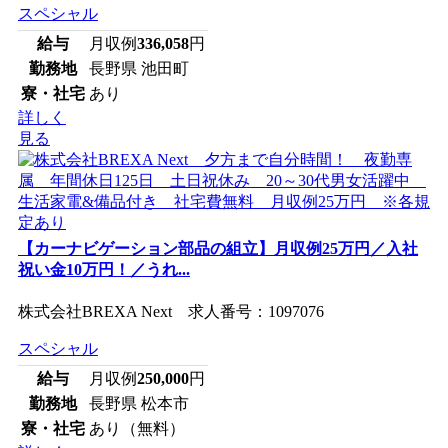
スペシャル
給与
月収例
336,058
円
勤務地
長野県 池田町
寮・社宅
あり
詳しく
見る
【カーナビゲーション部品の組立】月収例25万円／入社
祝い金10万円！／うれ...
株式会社BREXA Next 求人番号：1097076
スペシャル
給与
月収例
250,000
円
勤務地
長野県 松本市
寮・社宅
あり（無料）