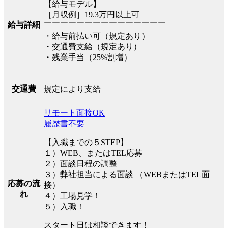
【給与モデル】
［月収例］19.3万円以上可
給与詳細
￣￣￣￣￣￣￣￣￣￣￣￣￣￣￣
・給与前払い可（規定あり）
・交通費支給（規定あり）
・残業手当（25%割増）
規定により支給
交通費
リモート面接OK
履歴書不要
【入職までの５STEP】
１）WEB、またはTEL応募
２）面談日程の調整
３）弊社担当による面談 （WEBまたはTEL面
応募の流
接）
れ
４）工場見学！
５）入職！
スタート日は相談できます！