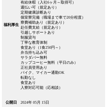
有給休暇（入社6ヶ月～取得可）
週払い可（規定あり）
定期健康診断あり
個室寮完備（職場まで車で20分程度）
寮費補助あり（規定あり）
福利厚生
赴任費支給（規定あり）
引越しサポートあり
制服貸与
丁寧な教育体制
食堂あり（1食250円～）
弁当持ち込み可
サラダバー無料
カップコーヒー無料（平日のみ）
正社員登用あり
バイク、マイカー通勤OK
転勤なし
食堂あり
入寮対応可能（応相談）
2024年 05月 15日
公開日