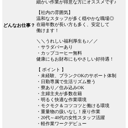
細かい作業が得意な方にオススメです♪
【社内の雰囲気】
温和なスタッフが多く穏やかな職場◎
在籍年数が長い方も多く、安定して
どんなお仕事？
働けます！
＼＼うれしい福利厚生も♪／／
・サラダバーあり
・カップコーヒー無料
健康にもお財布にもやさしい好待遇！
【 ポイント 】
・未経験、ブランクOKのサポート体制
・日勤専属で生活リズム整う
・寮あり／住み込みOK
・主婦主夫が多数在籍
・明るく快適な作業環境
・モクモク＆コツコツと働ける環境
・重量物の扱いなし！座り作業
・20代～40代の女性スタッフ活躍
・軽作業ワークデビュー