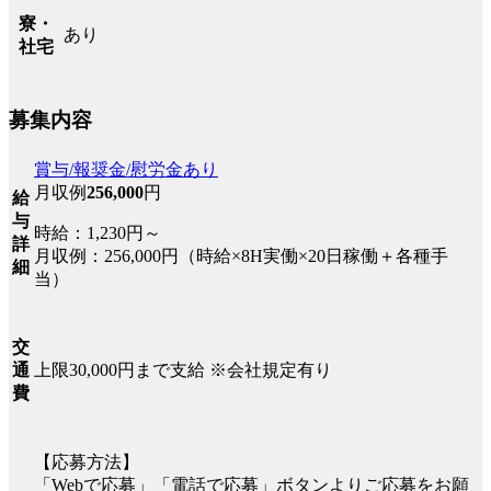
寮・
あり
社宅
募集内容
賞与/報奨金/慰労金あり
月収例
256,000
円
給
与
時給：1,230円～
詳
月収例：256,000円（時給×8H実働×20日稼働＋各種手
細
当）
交
上限30,000円まで支給 ※会社規定有り
通
費
【応募方法】
「Webで応募」「電話で応募」ボタンよりご応募をお願