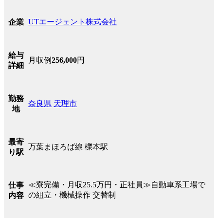
UTエージェント株式会社
企業
給与
月収例
256,000
円
詳細
勤務
奈良県
天理市
地
最寄
万葉まほろば線 櫟本駅
り駅
≪寮完備・月収25.5万円・正社員≫自動車系工場で
仕事
の組立・機械操作 交替制
内容