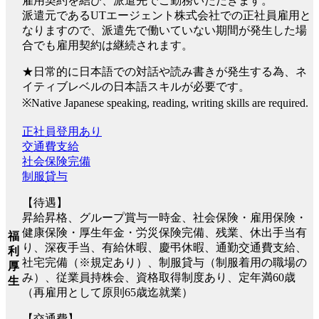
雇用契約を結び、派遣先でご勤務いただきます。
派遣元であるUTエージェント株式会社での正社員雇用と
なりますので、派遣先で働いていない期間が発生した場
合でも雇用契約は継続されます。
★日常的に日本語での対話や読み書きが発生する為、ネ
イティブレベルの日本語スキルが必要です。
※Native Japanese speaking, reading, writing skills are required.
正社員登用あり
交通費支給
社会保険完備
制服貸与
【待遇】
昇給昇格、グループ賞与一時金、社会保険・雇用保険・
健康保険・厚生年金・労災保険完備、残業、休出手当有
福
り、深夜手当、有給休暇、慶弔休暇、通勤交通費支給、
利
社宅完備（※規定あり）、制服貸与（制服着用の職場の
厚
み）、従業員持株会、資格取得制度あり、定年満60歳
生
（再雇用として原則65歳迄就業）
【交通費】