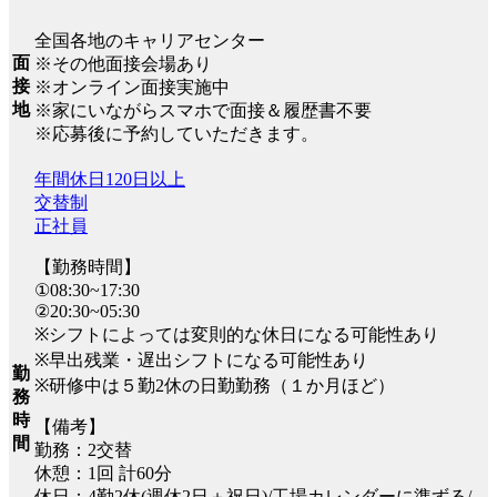
全国各地のキャリアセンター
面
※その他面接会場あり
接
※オンライン面接実施中
地
※家にいながらスマホで面接＆履歴書不要
※応募後に予約していただきます。
年間休日120日以上
交替制
正社員
【勤務時間】
①08:30~17:30
②20:30~05:30
※シフトによっては変則的な休日になる可能性あり
※早出残業・遅出シフトになる可能性あり
勤
※研修中は５勤2休の日勤勤務（１か月ほど）
務
時
【備考】
間
勤務：2交替
休憩：1回 計60分
休日：4勤2休(週休2日＋祝日)/工場カレンダーに準ずる/