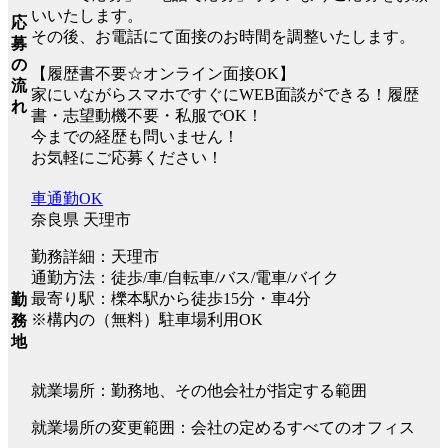
いいたします。
応
その後、お電話にて面接のお時間を調整いたします。
募
の
【履歴書不要☆オンライン面接OK】
流
家にいながらスマホですぐにWEB面談ができる！履歴
れ
書・志望動機不要・私服でOK！
今までの経歴も問いません！
お気軽にご応募ください！
車通勤OK
奈良県 天理市
勤務詳細：天理市
通勤方法：徒歩/車/自転車/バス/電車/バイク
最寄り駅：櫟本駅から徒歩15分・車4分
勤
※構内の（無料）駐車場利用OK
務
地
就業場所：勤務地、その他会社が指定する範囲
就業場所の変更範囲：会社の定めるすべてのオフィス