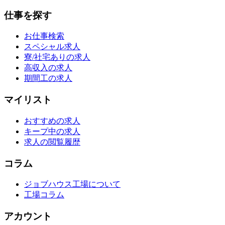
仕事を探す
お仕事検索
スペシャル求人
寮/社宅ありの求人
高収入の求人
期間工の求人
マイリスト
おすすめの求人
キープ中の求人
求人の閲覧履歴
コラム
ジョブハウス工場について
工場コラム
アカウント