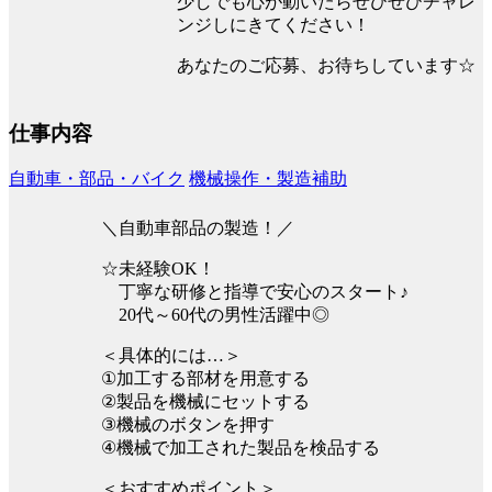
少しでも心が動いたらぜひぜひチャレ
ンジしにきてください！
あなたのご応募、お待ちしています☆
仕事内容
自動車・部品・バイク
機械操作・製造補助
＼自動車部品の製造！／
☆未経験OK！
丁寧な研修と指導で安心のスタート♪
20代～60代の男性活躍中◎
＜具体的には…＞
①加工する部材を用意する
②製品を機械にセットする
③機械のボタンを押す
④機械で加工された製品を検品する
＜おすすめポイント＞