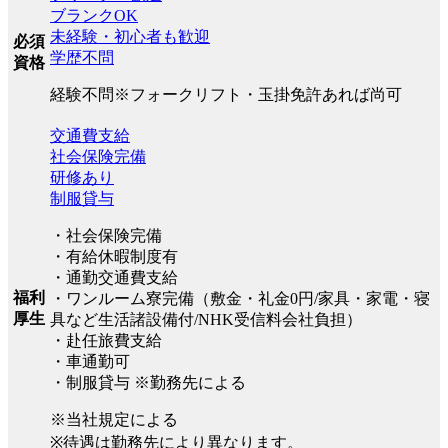
ブランクOK
未経験・初心者も歓迎
必須
学歴不問
資格
経験不問※フォークリフト・玉掛免許あれば尚可
交通費支給
社会保険完備
研修あり
制服貸与
・社会保険完備
・有給休暇制度有
・通勤交通費支給
福利
・ワンルーム寮完備（敷金・礼金0円/家具・家電・寝
厚生
具など生活諸設備付/NHK受信料会社負担）
・赴任旅費支給
・車通勤可
・制服貸与 ※勤務先による
※当社規定による
※待遇は勤務先により異なります。