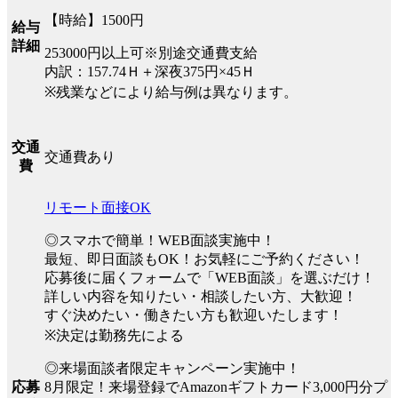
【時給】1500円
給与
詳細
253000円以上可※別途交通費支給
内訳：157.74Ｈ＋深夜375円×45Ｈ
※残業などにより給与例は異なります。
交通
交通費あり
費
リモート面接OK
◎スマホで簡単！WEB面談実施中！
最短、即日面談もOK！お気軽にご予約ください！
応募後に届くフォームで「WEB面談」を選ぶだけ！
詳しい内容を知りたい・相談したい方、大歓迎！
すぐ決めたい・働きたい方も歓迎いたします！
※決定は勤務先による
◎来場面談者限定キャンペーン実施中！
8月限定！来場登録でAmazonギフトカード3,000円分プ
応募