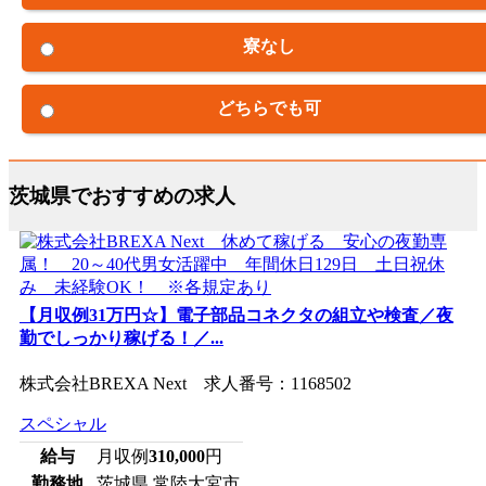
寮なし
どちらでも可
茨城県でおすすめの求人
【月収例31万円☆】電子部品コネクタの組立や検査／夜
勤でしっかり稼げる！／...
株式会社BREXA Next 求人番号：1168502
スペシャル
給与
月収例
310,000
円
勤務地
茨城県 常陸大宮市