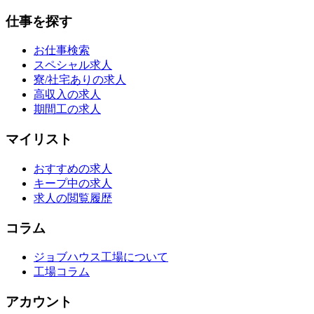
仕事を探す
お仕事検索
スペシャル求人
寮/社宅ありの求人
高収入の求人
期間工の求人
マイリスト
おすすめの求人
キープ中の求人
求人の閲覧履歴
コラム
ジョブハウス工場について
工場コラム
アカウント