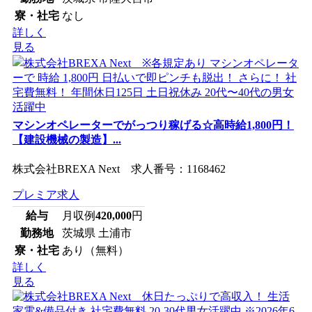
寮・社宅
なし
詳しく
見る
マシンオペレーターでがっつり稼げる☆高時給1,800円！
【建設機械の製造】...
株式会社BREXA Next 求人番号：1168462
プレミア求人
給与
月収例
420,000
円
勤務地
茨城県 土浦市
寮・社宅
あり（無料）
詳しく
見る