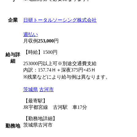
日研トータルソーシング株式会社
企業
週払い
月収例
253,000
円
【時給】1500円
給与詳
細
253000円以上可※別途交通費支給
内訳：157.74Ｈ＋深夜375円×45Ｈ
※残業などにより給与例は異なります。
茨城県
古河市
【最寄駅】
JR宇都宮線 古河駅 車17分
【勤務地詳細】
茨城県古河市
勤務地