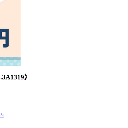
1319》
内