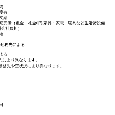
備
度有
支給
寮完備（敷金・礼金0円/家具・家電・寝具など生活諸設備
料会社負担）
給
※勤務先による
よる
先により異なります。
勤務先や空状況により異なります。
5日