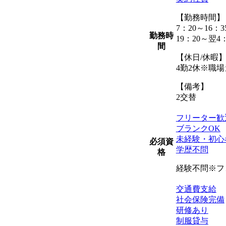
【勤務時間】
7：20～16：3
勤務時
19：20～翌4：
間
【休日/休暇
4勤2休※職
【備考】
2交替
フリーター歓
ブランクOK
未経験・初心
必須資
学歴不問
格
経験不問※フ
交通費支給
社会保険完備
研修あり
制服貸与