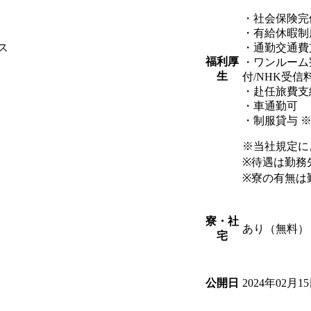
・社会保険完
・有給休暇制
ス
・通勤交通費
福利厚
・ワンルーム
生
付/NHK受信
・赴任旅費支
・車通勤可
・制服貸与 
※当社規定に
※待遇は勤務
※寮の有無は
寮・社
あり（無料）
宅
2024年02月1
公開日