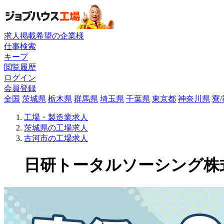
求人掲載希望の企業様
仕事検索
キープ
閲覧履歴
ログイン
会員登録
全国
茨城県
栃木県
群馬県
埼玉県
千葉県
東京都
神奈川県
寮
工場・製造業求人
茨城県の工場求人
古河市の工場求人
日研トータルソーシング株式会