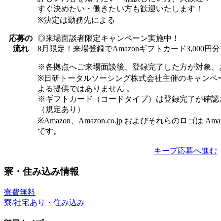
すぐ決めたい・働きたい方も歓迎いたします！
※決定は勤務先による
◎来場面談者限定キャンペーン実施中！
応募の
8月限定！来場登録でAmazonギフトカード3,000
流れ
※各拠点へご来場面談後、登録完了した方が対象、
※日研トータルソーシング株式会社主催のキャンペ
よる提供ではありません 。
※ギフトカード（コードタイプ）は登録完了が確認
（規定あり）
※Amazon、Amazon.co.jp およびそれらのロゴは Am
です。
キープ
応募へ進む
寮・住み込み情報
寮費無料
寮/社宅あり・住み込み