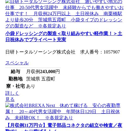
小袋ドレッシングの製造＜取り組みやすい軽作業！＞土
日祝休みでプライベート充実
日研トータルソーシング株式会社 求人番号：1057907
スペシャル
給与
月収例
243,000
円
勤務地
茨城県 五霞町
寮・社宅
あり
詳しく
見る
【月収例31万円☆】電子部品コネクタの組立や検査／夜