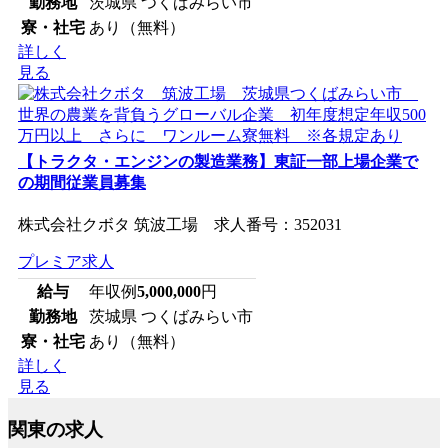
勤務地
茨城県 つくばみらい市
寮・社宅
あり（無料）
詳しく
見る
【トラクタ・エンジンの製造業務】東証一部上場企業で
の期間従業員募集
株式会社クボタ 筑波工場 求人番号：352031
プレミア求人
給与
年収例
5,000,000
円
勤務地
茨城県 つくばみらい市
寮・社宅
あり（無料）
詳しく
見る
関東の求人