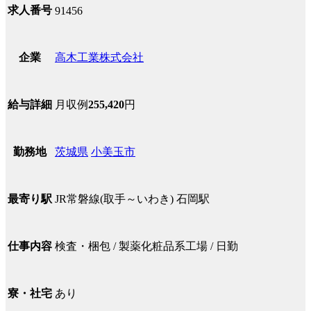
求人番号
91456
高木工業株式会社
企業
月収例
255,420
円
給与詳細
茨城県
小美玉市
勤務地
JR常磐線(取手～いわき) 石岡駅
最寄り駅
検査・梱包 / 製薬化粧品系工場 / 日勤
仕事内容
あり
寮・社宅