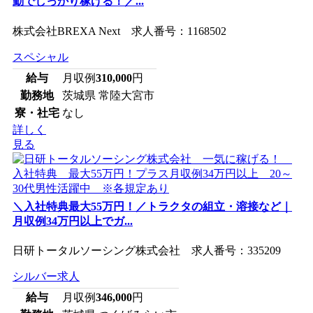
勤でしっかり稼げる！／...
株式会社BREXA Next 求人番号：1168502
スペシャル
給与
月収例
310,000
円
勤務地
茨城県 常陸大宮市
寮・社宅
なし
詳しく
見る
＼入社特典最大55万円！／トラクタの組立・溶接など｜
月収例34万円以上でガ...
日研トータルソーシング株式会社 求人番号：335209
シルバー求人
給与
月収例
346,000
円