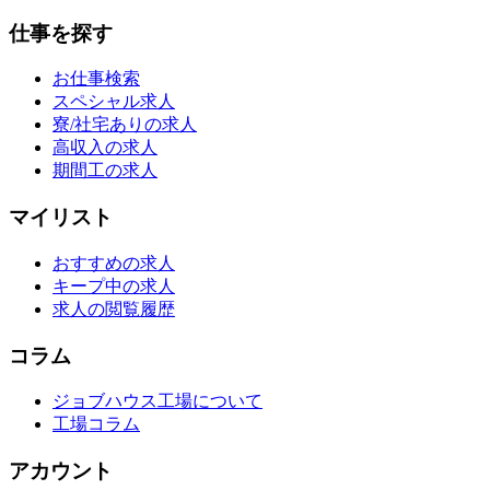
仕事を探す
お仕事検索
スペシャル求人
寮/社宅ありの求人
高収入の求人
期間工の求人
マイリスト
おすすめの求人
キープ中の求人
求人の閲覧履歴
コラム
ジョブハウス工場について
工場コラム
アカウント