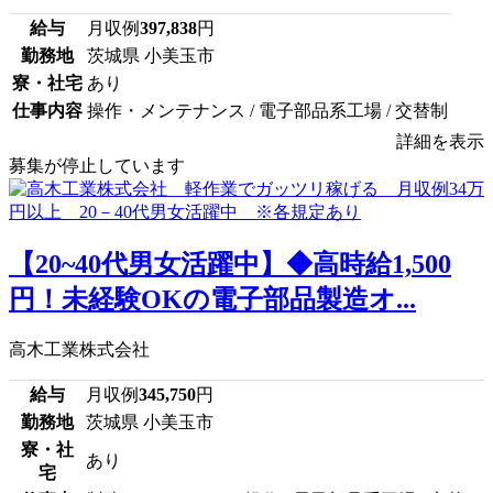
給与
月収例
397,838
円
勤務地
茨城県 小美玉市
寮・社宅
あり
仕事内容
操作・メンテナンス / 電子部品系工場 / 交替制
詳細を表示
募集が停止しています
【20~40代男女活躍中】◆高時給1,500
円！未経験OKの電子部品製造オ...
高木工業株式会社
給与
月収例
345,750
円
勤務地
茨城県 小美玉市
寮・社
あり
宅