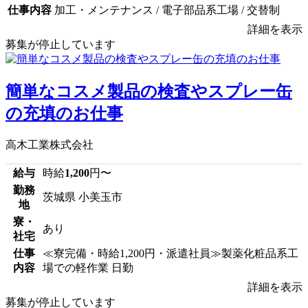
仕事内容
加工・メンテナンス / 電子部品系工場 / 交替制
詳細を表示
募集が停止しています
簡単なコスメ製品の検査やスプレー缶
の充填のお仕事
高木工業株式会社
給与
時給
1,200
円〜
勤務
茨城県 小美玉市
地
寮・
あり
社宅
仕事
≪寮完備・時給1,200円・派遣社員≫製薬化粧品系工
内容
場での軽作業 日勤
詳細を表示
募集が停止しています