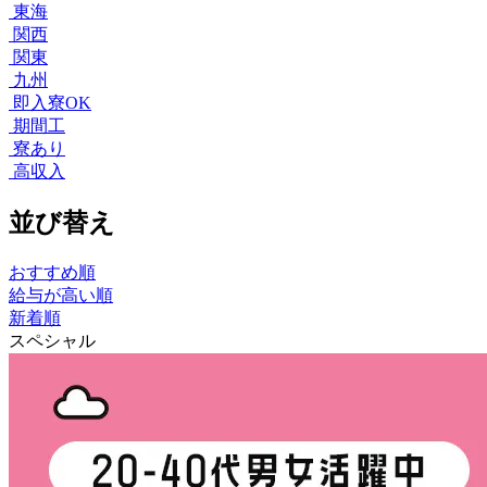
東海
関西
関東
九州
即入寮OK
期間工
寮あり
高収入
並び替え
おすすめ順
給与が高い順
新着順
スペシャル