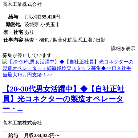
高木工業株式会社
給与
月収例
255,420
円
勤務地
茨城県 小美玉市
寮・社宅
あり
仕事内容
検査・梱包 / 製薬化粧品系工場 / 日勤
詳細を表示
募集が停止しています
【20~30代男女活躍中】◆【自社正社
員】光コネクターの製造オペレータ
ー・...
高木工業株式会社
給与
月収
234,022
円〜