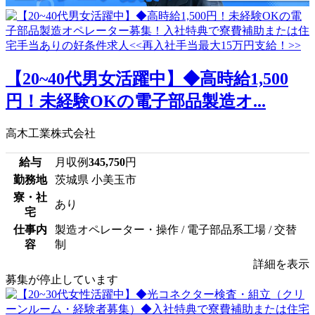
【20~40代男女活躍中】◆高時給1,500
円！未経験OKの電子部品製造オ...
高木工業株式会社
給与
月収例
345,750
円
勤務地
茨城県 小美玉市
寮・社
あり
宅
仕事内
製造オペレーター・操作 / 電子部品系工場 / 交替
容
制
詳細を表示
募集が停止しています