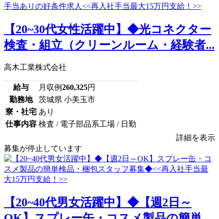
【20~30代女性活躍中】◆光コネクター
検査・組立（クリーンルーム・経験者...
高木工業株式会社
給与
月収例
260,325
円
勤務地
茨城県 小美玉市
寮・社宅
あり
仕事内容
検査 / 電子部品系工場 / 日勤
詳細を表示
募集が停止しています
【20~40代男女活躍中】◆【週2日～
OK】スプレー缶・コスメ製品の簡単