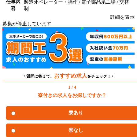
仕事内
製造オペレーター・操作 / 電子部品系工場 / 交替
容
制
詳細を表示
募集が停止しています
おすすめ求人
\ 質問に答えて、
をチェック！ /
1 / 4
寮付きの求人をお探しですか？
寮あり
寮なし