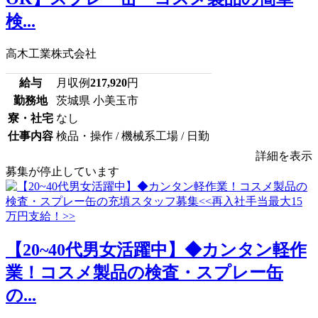
検...
高木工業株式会社
給与
月収例
217,920
円
勤務地
茨城県 小美玉市
寮・社宅
なし
仕事内容
検品・操作 / 機械系工場 / 日勤
詳細を表示
募集が停止しています
【20~40代男女活躍中】◆カンタン軽作
業！コスメ製品の検査・スプレー缶
の...