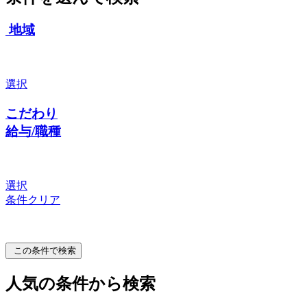
地域
選択
こだわり
給与/職種
選択
条件クリア
この条件で検索
人気の条件から検索