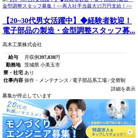
【20~30代男女活躍中】◆経験者歓迎！
電子部品の製造・金型調整スタッフ募...
高木工業株式会社
給与
月収例
397,838
円
勤務地
茨城県 小美玉市
寮・社宅
あり
仕事内容
操作・メンテナンス / 電子部品系工場 / 交替制
詳細を表示
募集が停止しています