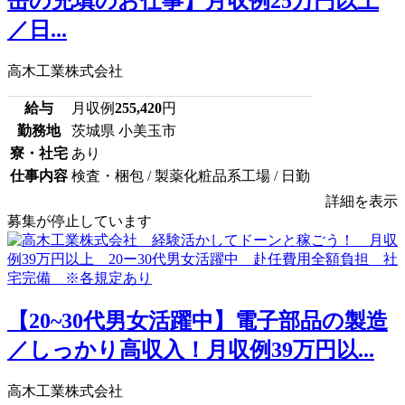
缶の充填のお仕事】月収例25万円以上
／日...
高木工業株式会社
給与
月収例
255,420
円
勤務地
茨城県 小美玉市
寮・社宅
あり
仕事内容
検査・梱包 / 製薬化粧品系工場 / 日勤
詳細を表示
募集が停止しています
【20~30代男女活躍中】電子部品の製造
／しっかり高収入！月収例39万円以...
高木工業株式会社