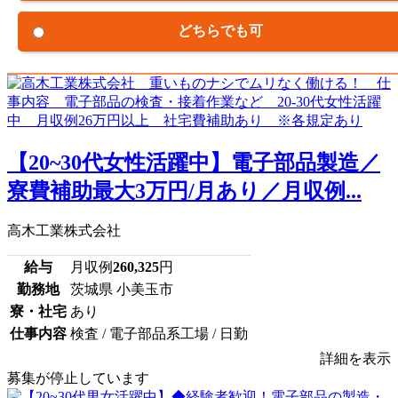
どちらでも可
【20~30代女性活躍中】電子部品製造／
寮費補助最大3万円/月あり／月収例...
高木工業株式会社
給与
月収例
260,325
円
勤務地
茨城県 小美玉市
寮・社宅
あり
仕事内容
検査 / 電子部品系工場 / 日勤
詳細を表示
募集が停止しています