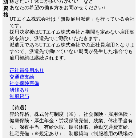
稼ぎたい！休日が多い方がいい！など
須
あなたの希望の働き方をお聞かせください♪
資
格
UTエイム株式会社は「無期雇用派遣」を行っている会社
です。
採用決定後はUTエイム株式会社と期間を定めない雇用契
約を結び、派遣先でご勤務いただきます。
派遣元であるUTエイム株式会社での正社員雇用となりま
すので、派遣先で働いていない期間が発生した場合でも
雇用契約は継続されます。
正社員登用あり
交通費支給
社会保険完備
研修あり
制服貸与
【待遇】
昇給昇格、株式付与制度（※）、社会保険・雇用保険・
健康保険・厚生年金・労災保険完備、残業、休出手当有
り、深夜手当、有給休暇、慶弔休暇、通勤交通費支給、
社宅完備（※規定あり）、制服貸与（制服着用の職場の