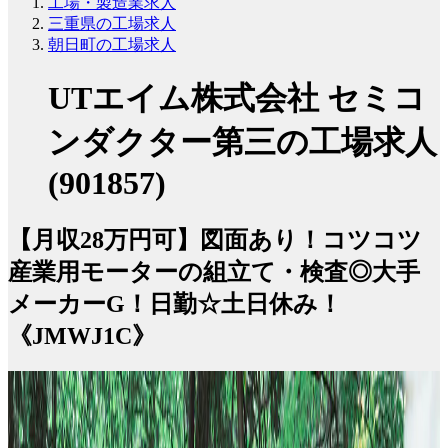
工場・製造業求人
三重県の工場求人
朝日町の工場求人
UTエイム株式会社 セミコ
ンダクター第三の工場求人
(901857)
【月収28万円可】図面あり！コツコツ
産業用モーターの組立て・検査◎大手
メーカーG！日勤☆土日休み！
《JMWJ1C》