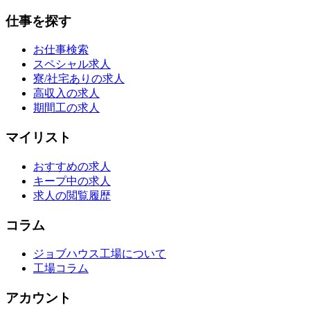
仕事を探す
お仕事検索
スペシャル求人
寮/社宅ありの求人
高収入の求人
期間工の求人
マイリスト
おすすめの求人
キープ中の求人
求人の閲覧履歴
コラム
ジョブハウス工場について
工場コラム
アカウント