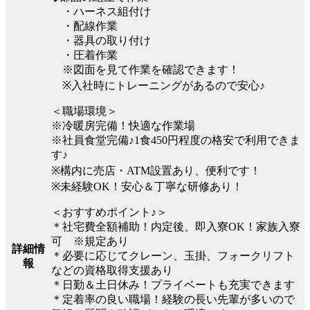
・ハーネス組付け
・配線作業
・器具の取り付け
・圧着作業
※図面を見て作業を確認できます！
※入社時にトレーニングがあるので安心♪
＜職場環境＞
※冷暖房完備！快適な作業場
※社員食堂完備♪1食450円程度の格安で利用できま
す♪
※構内に売店・ATM設置あり、便利です！
※未経験OK！安心＆丁寧な研修あり！
＜おすすめポイント♪＞
＊社宅費全額補助！内定後、即入寮OK！家族入寮
可 ※規定あり
詳細情
＊必要に応じてクレーン、玉掛、フォークリフト
報
などの資格取得支援あり
＊日勤＆土日休み！プライベートも充実できます
＊定着率の良い職場！経験の長い先輩が多いので