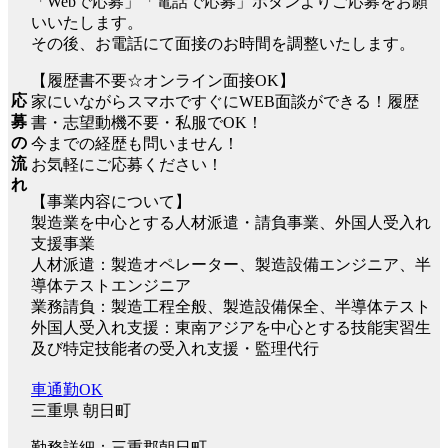
「Webで応募」「電話で応募」ボタンよりご応募をお願
いいたします。
その後、お電話にて面接のお時間を調整いたします。
【履歴書不要☆オンライン面接OK】
応
家にいながらスマホですぐにWEB面談ができる！履歴
募
書・志望動機不要・私服でOK！
の
今までの経歴も問いません！
流
お気軽にご応募ください！
れ
【事業内容について】
製造業を中心とする人材派遣・請負事業、外国人受入れ
支援事業
人材派遣：製造オペレーター、製造設備エンジニア、半
導体テストエンジニア
業務請負：製造工程全般、製造設備保全、半導体テスト
外国人受入れ支援：東南アジアを中心とする技能実習生
及び特定技能者の受入れ支援・監理代行
車通勤OK
三重県 朝日町
勤務詳細：三重郡朝日町