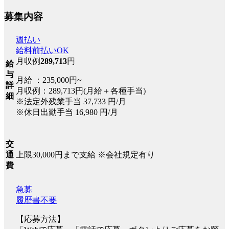
募集内容
週払い
給料前払いOK
月収例
289,713
円
給
与
月給 ：235,000円~
詳
月収例：289,713円(月給＋各種手当)
細
※法定外残業手当 37,733 円/月
※休日出勤手当 16,980 円/月
交
上限30,000円まで支給 ※会社規定有り
通
費
急募
履歴書不要
【応募方法】