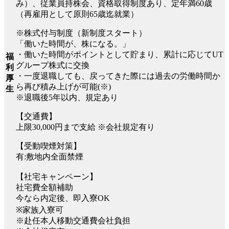
み）、従業員持株会、資格取得制度あり、定年満60歳
（再雇用として原則65歳迄就業）
※株式付与制度（新制度スタート）
「働いた時間が、株になる。」
・働いた時間がポイントとして貯まり、累計に応じてUT
福
グループ株式に交換
利
・一度退職しても、戻ってきた際には過去の労働時間か
厚
ら再び積み上げが可能(※)
生
※退職後5年以内、規定あり
【交通費】
上限30,000円まで支給 ※会社規定有り
【受動喫煙対策】
有:敷地内全面禁煙
【社宅キャンペーン】
社宅費全額補助
今なら内定後、即入寮OK
※家族入寮可
※赴任本人移動交通費会社負担