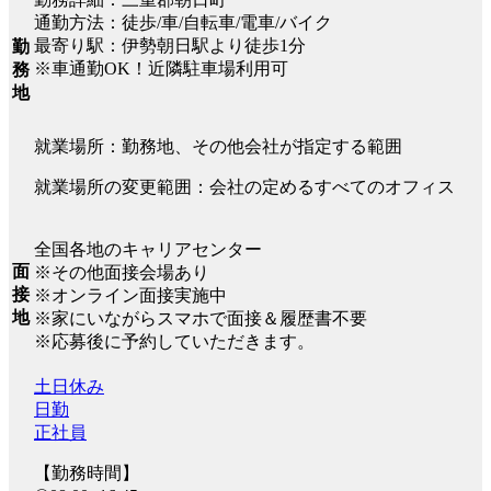
通勤方法：徒歩/車/自転車/電車/バイク
最寄り駅：伊勢朝日駅より徒歩1分
勤
※車通勤OK！近隣駐車場利用可
務
地
就業場所：勤務地、その他会社が指定する範囲
就業場所の変更範囲：会社の定めるすべてのオフィス
全国各地のキャリアセンター
面
※その他面接会場あり
接
※オンライン面接実施中
地
※家にいながらスマホで面接＆履歴書不要
※応募後に予約していただきます。
土日休み
日勤
正社員
【勤務時間】