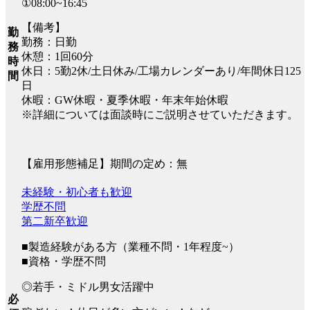
①08:00~16:45
【備考】
勤
勤務：日勤
務
休憩：1回60分
時
休日：5勤2休/土日休み/工場カレンダーあり/年間休日125
間
日
休暇：GW休暇・夏季休暇・年末年始休暇
※詳細については面談時にご説明させていただきます。
【雇用形態補足】期間の定め：無
未経験・初心者も歓迎
学歴不問
第二新卒歓迎
■製造経験がある方（業種不問・1年程度~）
■資格・学歴不問
◎若手・ミドル男女活躍中
必