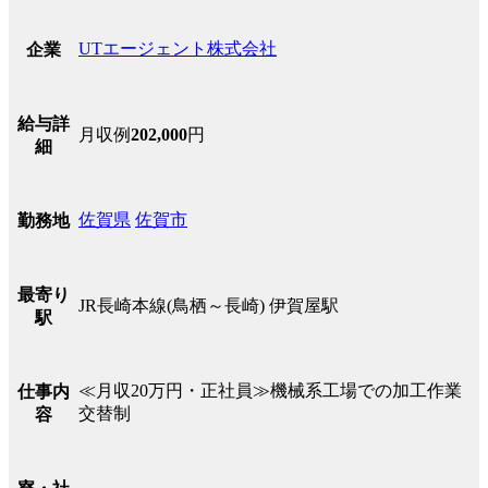
UTエージェント株式会社
企業
給与詳
月収例
202,000
円
細
佐賀県
佐賀市
勤務地
最寄り
JR長崎本線(鳥栖～長崎) 伊賀屋駅
駅
≪月収20万円・正社員≫機械系工場での加工作業
仕事内
交替制
容