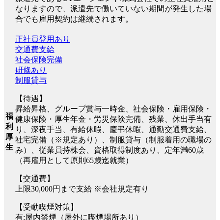
なりますので、派遣先で働いていない期間が発生した場
合でも雇用契約は継続されます。
正社員登用あり
交通費支給
社会保険完備
研修あり
制服貸与
【待遇】
昇給昇格、グループ賞与一時金、社会保険・雇用保険・
福
健康保険・厚生年金・労災保険完備、残業、休出手当有
利
り、深夜手当、有給休暇、慶弔休暇、通勤交通費支給、
厚
社宅完備（※規定あり）、制服貸与（制服着用の職場の
生
み）、従業員持株会、資格取得制度あり、定年満60歳
（再雇用として原則65歳迄就業）
【交通費】
上限30,000円まで支給 ※会社規定有り
【受動喫煙対策】
有:屋内禁煙（屋外に喫煙場所あり）