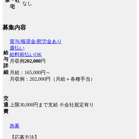
寮・社
なし
宅
募集内容
賞与/報奨金/慰労金あり
週払い
給
給料前払いOK
与
月収例
202,000
円
詳
細
月給：165,000円～
月収例：202,000円（月給＋各種手当）
交
上限30,000円まで支給 ※会社規定有り
通
費
急募
【応募方法】