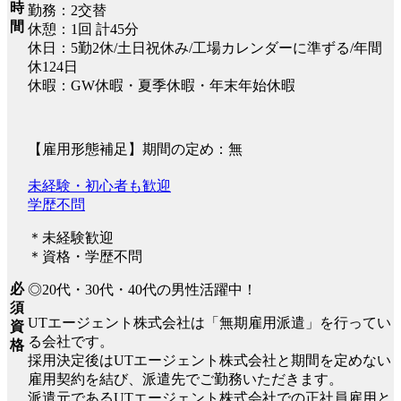
時
勤務：2交替
間
休憩：1回 計45分
休日：5勤2休/土日祝休み/工場カレンダーに準ずる/年間
休124日
休暇：GW休暇・夏季休暇・年末年始休暇
【雇用形態補足】期間の定め：無
未経験・初心者も歓迎
学歴不問
＊未経験歓迎
＊資格・学歴不問
必
◎20代・30代・40代の男性活躍中！
須
UTエージェント株式会社は「無期雇用派遣」を行ってい
資
る会社です。
格
採用決定後はUTエージェント株式会社と期間を定めない
雇用契約を結び、派遣先でご勤務いただきます。
派遣元であるUTエージェント株式会社での正社員雇用と