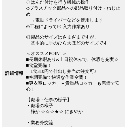
◇はんだ付けを行う機械の操作
◇プラスチック部品への部品取り付け・ねじ止
め
→電動ドライバーなどを使用します
※工程によってPC入力作業あり
◎製品のサイズはさまざまですが、
基本的に手のひら大ほどのサイズです！
＜オススメPOINT＞
■長期休暇あり&土日祝休みで、休暇も充実☆
■食堂完備！
1食310円で仕出し弁当の注文可♪
詳細情報
■空調完備で快適な作業空間！
■更衣室ロッカー＋貴重品ロッカーも完備で安
心！
【職場・仕事の様子】
・職場の様子
静か ☆☆☆★☆ にぎやか
・業務外交流