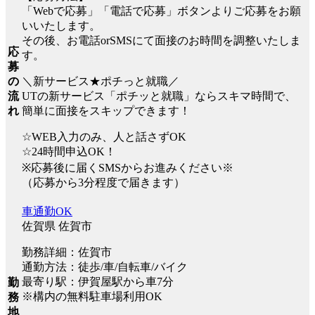
「Webで応募」「電話で応募」ボタンよりご応募をお願
いいたします。
その後、お電話orSMSにて面接のお時間を調整いたしま
応
す。
募
＼新サービス★ポチっと就職／
の
UTの新サービス「ポチッと就職」ならスキマ時間で、
流
簡単に面接をスキップできます！
れ
☆WEB入力のみ、人と話さずOK
☆24時間申込OK！
※応募後に届くSMSからお進みください※
（応募から3分程度で届きます）
車通勤OK
佐賀県 佐賀市
勤務詳細：佐賀市
通勤方法：徒歩/車/自転車/バイク
最寄り駅：伊賀屋駅から車7分
勤
※構内の無料駐車場利用OK
務
地