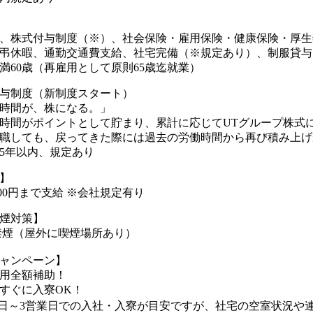
、株式付与制度（※）、社会保険・雇用保険・健康保険・厚生
弔休暇、通勤交通費支給、社宅完備（※規定あり）、制服貸与
満60歳（再雇用として原則65歳迄就業）
与制度（新制度スタート）
時間が、株になる。」
時間がポイントとして貯まり、累計に応じてUTグループ株式
職しても、戻ってきた際には過去の労働時間から再び積み上げが
5年以内、規定あり
】
000円まで支給 ※会社規定有り
煙対策】
禁煙（屋外に喫煙場所あり）
ャンペーン】
用全額補助！
すぐに入寮OK！
日～3営業日での入社・入寮が目安ですが、社宅の空室状況や