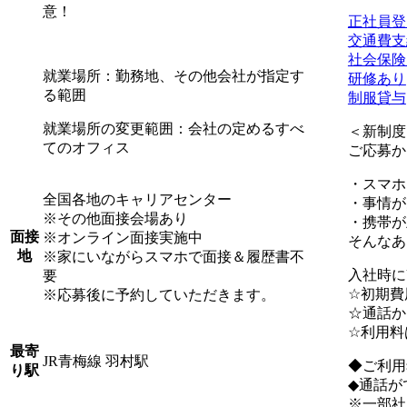
意！
正社員登
交通費支
社会保険
就業場所：勤務地、その他会社が指定す
研修あり
る範囲
制服貸与
就業場所の変更範囲：会社の定めるすべ
＜新制度
てのオフィス
ご応募か
・スマホ
全国各地のキャリアセンター
・事情が
※その他面接会場あり
・携帯が
面接
※オンライン面接実施中
そんなあ
地
※家にいながらスマホで面接＆履歴書不
入社時に
要
☆初期費
※応募後に予約していただきます。
☆通話か
☆利用料
最寄
JR青梅線 羽村駅
◆ご利用
り駅
◆通話が
※一部社