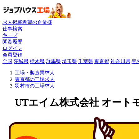
求人掲載希望の企業様
仕事検索
キープ
閲覧履歴
ログイン
会員登録
全国
茨城県
栃木県
群馬県
埼玉県
千葉県
東京都
神奈川県
寮
工場・製造業求人
東京都の工場求人
羽村市の工場求人
UTエイム株式会社 オートモ