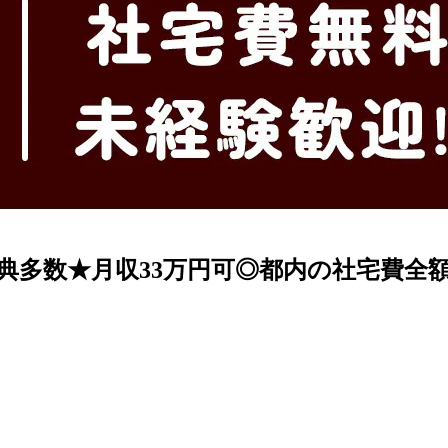
特典多数★月収33万円可◎都内の社宅費全
》