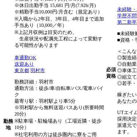
※休日出勤手当 15,681 円/月(7.92h/月)
未経験・
※精勤手当10,000円/月含む（規定あり）
学歴不問
※入職から2年目、3年目、4年目まで追加
第二新卒
手当あり（10,000／年）
※上記月収例は目安のため、
■未経験
生産状況や配属先工程によって変動す
■資格・
る可能性があります
＜こんな
車通勤OK
◎製造経
送迎あり
◎自動業
必須
東京都
羽村市
◎車体工
資格
◎組立て
勤務詳細：羽村市
◎若手・
通勤方法：徒歩/車/自転車/バス/電車/バイ
ク
稼ぎたい
最寄り駅：羽村駅より車5分
あなたの
※羽村駅から無料送迎バスあり(所要時間
UTエイ
20分)
採用決定
※駐車場・駐輪場あり（工場近隣・徒歩
勤務
派遣元で
10分）
地
ます。
※社宅利用の方は徒歩圏内に寮をご用