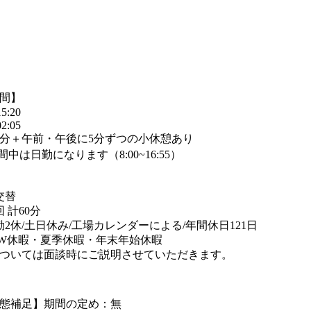
間】
5:20
2:05
5分＋午前・午後に5分ずつの小休憩あり
中は日勤になります（8:00~16:55）
交替
 計60分
勤2休/土日休み/工場カレンダーによる/年間休日121日
W休暇・夏季休暇・年末年始休暇
ついては面談時にご説明させていただきます。
態補足】期間の定め：無