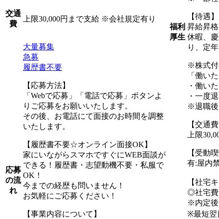
交通
【待遇】
上限30,000円まで支給 ※会社規定有り
費
昇給昇格
福利
休暇、慶
厚生
大量募集
り、定年
急募
※株式付
履歴書不要
「働いた
【応募方法】
・働いた
「Webで応募」「電話で応募」ボタンよ
・一度退
りご応募をお願いいたします。
※退職後
その後、お電話にて面接のお時間を調整
【交通費
いたします。
上限30,
【履歴書不要☆オンライン面接OK】
【受動喫
家にいながらスマホですぐにWEB面談が
有:屋内
できる！履歴書・志望動機不要・私服で
応募
OK！
の流
【社宅キ
今までの経歴も問いません！
れ
◎社宅費
お気軽にご応募ください！
※内定後
【事業内容について】
※最短翌