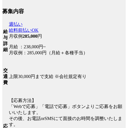
募集内容
週払い
給料前払いOK
給
月収例
285,000
円
与
詳
月給 ：238,000円~
細
月収例：285,000円（月給＋各種手当）
交
上限30,000円まで支給 ※会社規定有り
通
費
【応募方法】
「Webで応募」「電話で応募」ボタンよりご応募をお願
いいたします。
その後、お電話orSMSにて面接のお時間を調整いたしま
す。
応