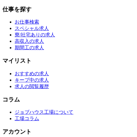
仕事を探す
お仕事検索
スペシャル求人
寮/社宅ありの求人
高収入の求人
期間工の求人
マイリスト
おすすめの求人
キープ中の求人
求人の閲覧履歴
コラム
ジョブハウス工場について
工場コラム
アカウント