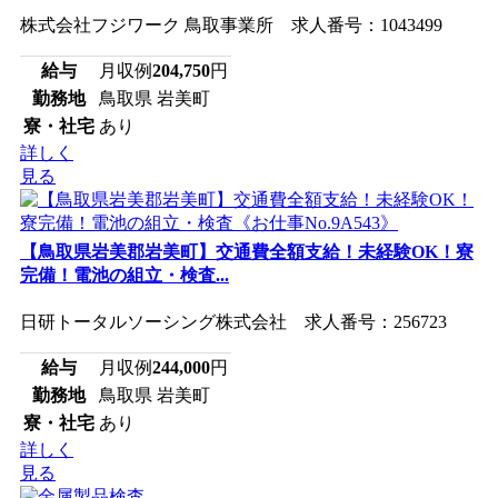
株式会社フジワーク 鳥取事業所 求人番号：1043499
給与
月収例
204,750
円
勤務地
鳥取県 岩美町
寮・社宅
あり
詳しく
見る
【鳥取県岩美郡岩美町】交通費全額支給！未経験OK！寮
完備！電池の組立・検査...
日研トータルソーシング株式会社 求人番号：256723
給与
月収例
244,000
円
勤務地
鳥取県 岩美町
寮・社宅
あり
詳しく
見る