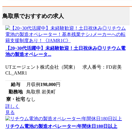
鳥取県でおすすめの求人
【20~30代活躍中】未経験歓迎！土日祝休み◎リチウム電
池の製造オペレータ...
UTエージェント株式会社（関東） 求人番号：FD岩美
CL_AMR1
給与
月収例
198,000
円
勤務地
鳥取県 岩美町
寮・社宅
なし
詳しく
見る
リチウム電池の製造オペレーター/年間休日180日以上