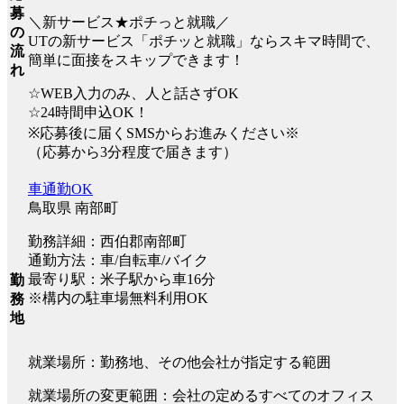
募
＼新サービス★ポチっと就職／
の
UTの新サービス「ポチッと就職」ならスキマ時間で、
流
簡単に面接をスキップできます！
れ
☆WEB入力のみ、人と話さずOK
☆24時間申込OK！
※応募後に届くSMSからお進みください※
（応募から3分程度で届きます）
車通勤OK
鳥取県 南部町
勤務詳細：西伯郡南部町
通勤方法：車/自転車/バイク
最寄り駅：米子駅から車16分
勤
※構内の駐車場無料利用OK
務
地
就業場所：勤務地、その他会社が指定する範囲
就業場所の変更範囲：会社の定めるすべてのオフィス