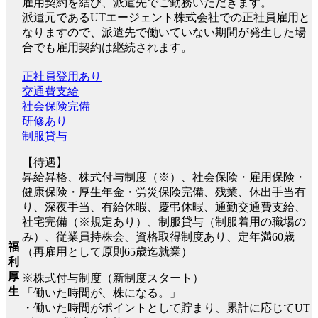
雇用契約を結び、派遣先でご勤務いただきます。
派遣元であるUTエージェント株式会社での正社員雇用と
なりますので、派遣先で働いていない期間が発生した場
合でも雇用契約は継続されます。
正社員登用あり
交通費支給
社会保険完備
研修あり
制服貸与
【待遇】
昇給昇格、株式付与制度（※）、社会保険・雇用保険・
健康保険・厚生年金・労災保険完備、残業、休出手当有
り、深夜手当、有給休暇、慶弔休暇、通勤交通費支給、
社宅完備（※規定あり）、制服貸与（制服着用の職場の
み）、従業員持株会、資格取得制度あり、定年満60歳
福
（再雇用として原則65歳迄就業）
利
厚
※株式付与制度（新制度スタート）
生
「働いた時間が、株になる。」
・働いた時間がポイントとして貯まり、累計に応じてUT