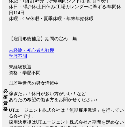
休憩：1回 計45分（研修期間シフトは1回 計50分）
休日：5勤2休/土日休み/工場カレンダーに準ずる/年間休
日114日
休暇：GW休暇・夏季休暇・年末年始休暇
【雇用形態補足】期間の定め：無
未経験・初心者も歓迎
学歴不問
未経験歓迎
資格・学歴不問
◎若手世代の男女活躍中！
必
稼ぎたい！休日が多い方がいい！など
須
あなたの希望の働き方をお聞かせください♪
資
格
UTエージェント株式会社は「無期雇用派遣」を行ってい
る会社です。
採用決定後はUTエージェント株式会社と期間を定めない