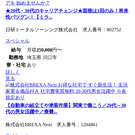
★20代・30代のキャリアチェンジ★面接は1回のみ！将来
性バツグン！【ミラ...
日研トータルソーシング株式会社 求人番号：802752
スペシャル
給与
月収
250,000
円〜
勤務地
埼玉県 川口市
寮・社宅
あり
詳しく
見る
【自動車の組立てや塗装作業】関東で働こう／20代～30
代の男女活躍中／寮費...
株式会社BREXA Next 求人番号：1204861