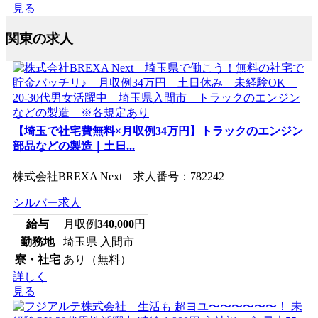
見る
関東の求人
【埼玉で社宅費無料×月収例34万円】トラックのエンジン
部品などの製造｜土日...
株式会社BREXA Next 求人番号：782242
シルバー求人
給与
月収例
340,000
円
勤務地
埼玉県 入間市
寮・社宅
あり（無料）
詳しく
見る