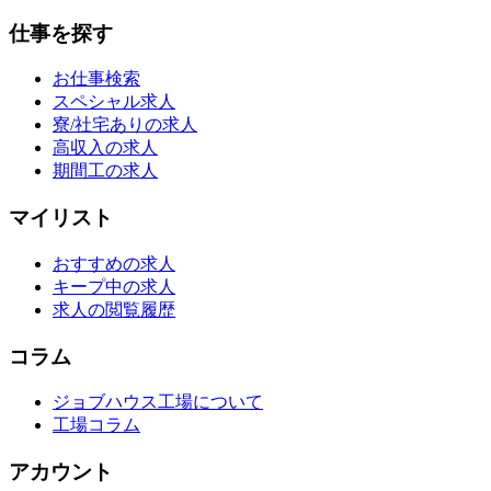
仕事を探す
お仕事検索
スペシャル求人
寮/社宅ありの求人
高収入の求人
期間工の求人
マイリスト
おすすめの求人
キープ中の求人
求人の閲覧履歴
コラム
ジョブハウス工場について
工場コラム
アカウント