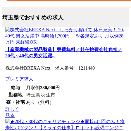
埼玉県でおすすめの求人
【産業機械の製品製造】寮費無料／赴任旅費会社負担／
20代～40代の男女活躍...
株式会社BREXA Next 求人番号：1211440
プレミア求人
給与
月収例
280,000
円
勤務地
埼玉県 羽生市
寮・社宅
あり（無料）
詳しく
見る