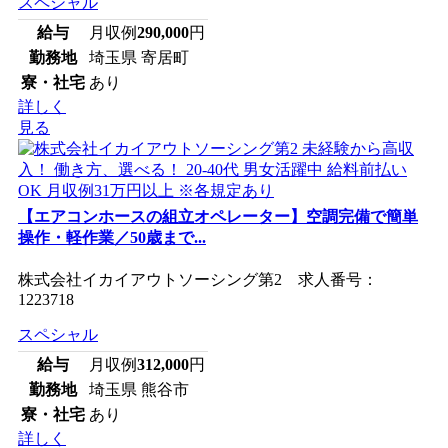
スペシャル
給与
月収例
290,000
円
勤務地
埼玉県 寄居町
寮・社宅
あり
詳しく
見る
【エアコンホースの組立オペレーター】空調完備で簡単
操作・軽作業／50歳まで...
株式会社イカイアウトソーシング第2 求人番号：
1223718
スペシャル
給与
月収例
312,000
円
勤務地
埼玉県 熊谷市
寮・社宅
あり
詳しく