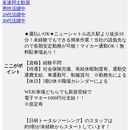
友達同士歓迎
男性活躍中
20代活躍中
30代活躍中
★週払いOK★ニューシャトル志久駅より徒歩10
分！未経験でもできる簡単作業！当社の請負先な
ので長期安定勤務が可能！マイカー通勤OK！無
料駐車場あり！
【資格】経験不問
ここがポ
【待遇】社会保険完備、有給休暇制度有、通勤交
イント
通費支給、車通勤可、制服貸与 ※勤務先による
【休日】5勤2休※職場カレンダーによる
WEB/来場どちらでも新規登録で
電子マネー1000円分支給！！
※規定有
【日研トータルソーシング】のスタッフは
約9割が未経験からスタートしています！