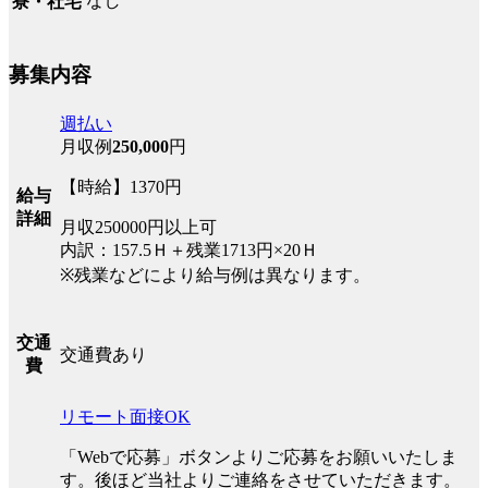
なし
寮・社宅
募集内容
週払い
月収例
250,000
円
【時給】1370円
給与
詳細
月収250000円以上可
内訳：157.5Ｈ＋残業1713円×20Ｈ
※残業などにより給与例は異なります。
交通
交通費あり
費
リモート面接OK
「Webで応募」ボタンよりご応募をお願いいたしま
す。後ほど当社よりご連絡をさせていただきます。