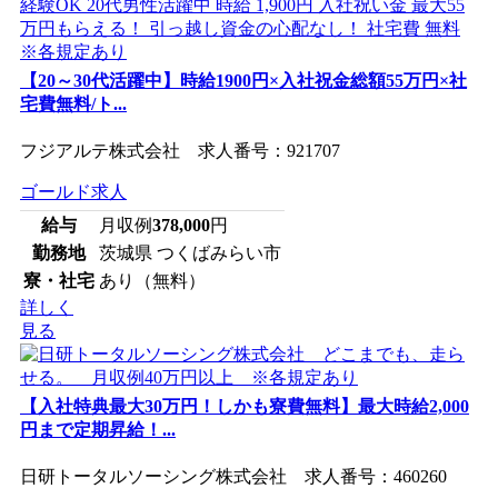
【20～30代活躍中】時給1900円×入社祝金総額55万円×社
宅費無料/ト...
フジアルテ株式会社 求人番号：921707
ゴールド求人
給与
月収例
378,000
円
勤務地
茨城県 つくばみらい市
寮・社宅
あり（無料）
詳しく
見る
【入社特典最大30万円！しかも寮費無料】最大時給2,000
円まで定期昇給！...
日研トータルソーシング株式会社 求人番号：460260