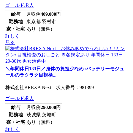
ゴールド求人
給与
月収例
409,000
円
勤務地
東京都 羽村市
寮・社宅
あり（無料）
詳しく
見る
＼年間休日133日／身体の負担少なめ♪バッテリーモジュ
ールのラクラク目視検...
株式会社BREXA Next 求人番号：981399
ゴールド求人
給与
月収例
290,000
円
勤務地
茨城県 茨城町
寮・社宅
あり（無料）
詳しく