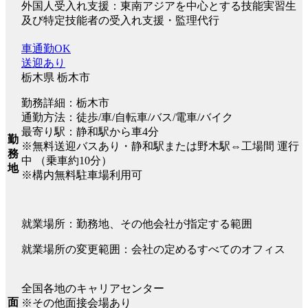
外国人受入れ支援：東南アジアを中心とする技能実習生
及び特定技能者の受入れ支援・監理代行
車通勤OK
送迎あり
栃木県 栃木市
勤務詳細：栃木市
通勤方法：徒歩/車/自転車/バス/電車/バイク
最寄り駅：静和駅から車4分
勤
※無料送迎バスあり・静和駅または野木駅⇔工場間 運行
務
中 （乗車約10分）
地
※構内無料駐車場利用可
就業場所：勤務地、その他会社が指定する範囲
就業場所の変更範囲：会社の定めるすべてのオフィス
全国各地のキャリアセンター
面
※その他面接会場あり