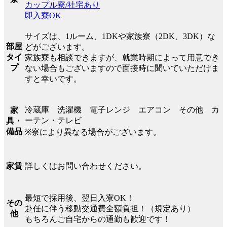
カップル寮/社宅あり
即入寮OK
サイズは、1ルーム、1DKや家族寮（2DK、3DK）な
部屋
どがございます。
タイ
家族寮も相談できますが、就業時期によって用意でき
プ
ない場合もございますので面接時に聞いていただけま
すと幸いです。
冷蔵庫 洗濯機 電子レンジ エアコン その他 カ
家
ーテン・テレビ
具・
備品
※寮により異なる場合がございます。
詳しくはお問い合わせください。
家賃
最短で採用後、翌日入寮OK！
その
赴任に伴う移動交通費全額負担！（規定あり）
他
もちろんご自宅からの通勤も歓迎です！