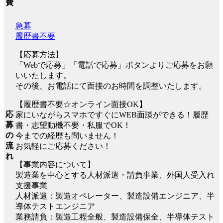
費
急募
履歴書不要
【応募方法】
「Webで応募」「電話で応募」ボタンよりご応募をお願
いいたします。
その後、お電話にて面接のお時間を調整いたします。
【履歴書不要☆オンライン面接OK】
応
家にいながらスマホですぐにWEB面談ができる！履歴
募
書・志望動機不要・私服でOK！
の
今までの経歴も問いません！
流
お気軽にご応募ください！
れ
【事業内容について】
製造業を中心とする人材派遣・請負事業、外国人受入れ
支援事業
人材派遣：製造オペレーター、製造設備エンジニア、半
導体テストエンジニア
業務請負：製造工程全般、製造設備保全、半導体テスト