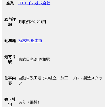
UTエイム株式会社
企業
給与詳
月収例
292,701
円
細
栃木県
栃木市
勤務地
最寄り
東武日光線 静和駅
駅
自動車系工場での組立・加工・プレス製造スタッ
仕事内
フ
容
寮・社
あり（無料）
宅