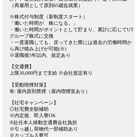
（再雇用として原則65歳迄就業）
※株式付与制度（新制度スタート）
「働いた時間が、株になる。」
・働いた時間がポイントとして貯まり、累計に応じてUT
グループ株式に交換
・一度退職しても、戻ってきた際には過去の労働時間か
ら再び積み上げが可能(※)
※退職後5年以内、規定あり
【交通費】
上限30,000円まで支給 ※会社規定有り
【受動喫煙対策】
有: 屋内原則禁煙（屋内喫煙室あり）
【社宅キャンペーン】
◎社宅費全額補助
※内定後、即入寮OK
※赴任本人移動交通費会社負担
※引っ越し荷物代一部補助あり
※カップル入寮可