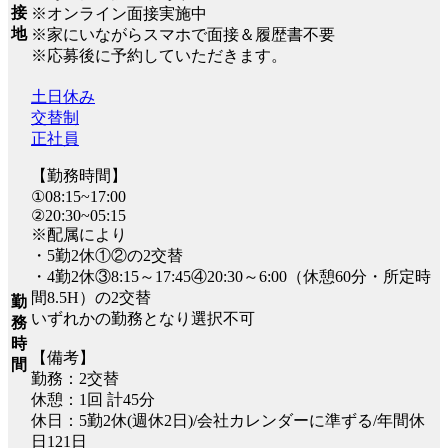
接
※オンライン面接実施中
地
※家にいながらスマホで面接＆履歴書不要
※応募後に予約していただきます。
土日休み
交替制
正社員
【勤務時間】
①08:15~17:00
②20:30~05:15
※配属により
・5勤2休①②の2交替
・4勤2休③8:15～17:45④20:30～6:00（休憩60分・所定時
間8.5H）の2交替
勤
いずれかの勤務となり選択不可
務
時
【備考】
間
勤務：2交替
休憩：1回 計45分
休日：5勤2休(週休2日)/会社カレンダーに準ずる/年間休
日121日