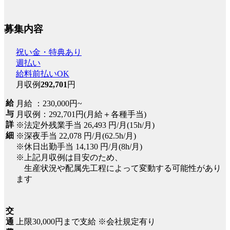
募集内容
祝い金・特典あり
週払い
給料前払いOK
月収例
292,701
円
給
月給 ：230,000円~
与
月収例：292,701円(月給＋各種手当)
詳
※法定外残業手当 26,493 円/月(15h/月)
細
※深夜手当 22,078 円/月(62.5h/月)
※休日出勤手当 14,130 円/月(8h/月)
※上記月収例は目安のため、
生産状況や配属先工程によって変動する可能性があり
ます
交
上限30,000円まで支給 ※会社規定有り
通