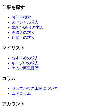
仕事を探す
お仕事検索
スペシャル求人
寮/社宅ありの求人
高収入の求人
期間工の求人
マイリスト
おすすめの求人
キープ中の求人
求人の閲覧履歴
コラム
ジョブハウス工場について
工場コラム
アカウント