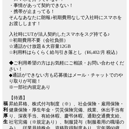
・事情があって契約できない！
・携帯が止まってる！
そんなあなたに朗報♪初期費用なしで入社時にスマホを
お渡しします！
入社時にUTが法人契約したスマホをスグ持てる♪
☆初期費用不要（会社負担）
☆通話かけ放題＆大容量12GB
☆利用料はらくらく給与引き落とし（¥6,402/月 税込）
◆ご利用希望の方はお気軽にご相談・お問い合わせくだ
さい！
◆通話ができない方も応募後はメール・チャットでのや
り取りが可能！
※一部社内規定あり
【待遇】
福
昇給昇格、株式付与制度（※）、社会保険・雇用保険・
利
健康保険・厚生年金・労災保険完備、残業、休出手当有
厚
り、深夜手当、有給休暇、慶弔休暇、通勤交通費支給、
生
社宅完備（※規定あり）、制服貸与（制服着用の職場の
み）、従業員持株会、資格取得制度あり、定年満60歳