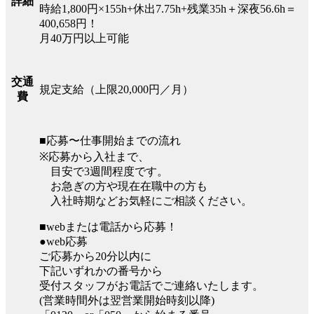
詳細
時給1,800円×155h+休出7.75h+残業35h＋深夜56.6h＝
400,658円！
月40万円以上可能
交通
規定支給（上限20,000円／月）
費
■応募〜仕事開始までの流れ
※応募から入社まで、
目安で3週間程度です。
お急ぎの方や現在在職中の方も
入社時期などお気軽にご相談ください。
■webまたは電話から応募！
●web応募
ご応募から20分以内に
下記いずれかの番号から
受付スタッフがお電話でご連絡いたします。
(営業時間外は翌営業開始時刻以降)