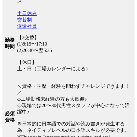
ス
土日休み
交替制
派遣社員
【2交替】
勤務
(1)8:15〜17:10
時間
(2)20:30〜翌5:35
【休日】
土・日（工場カレンダーによる）
＼資格・学歴・経験を問わずチャレンジできます！
／
◇工場勤務未経験の方も大歓迎♪
◇現場では20〜30代男性スタッフが中心になって活
躍中♪
必須
資格
※日常的に日本語での対話や読み書きが発生する
為、ネイティブレベルの日本語スキルが必要です。