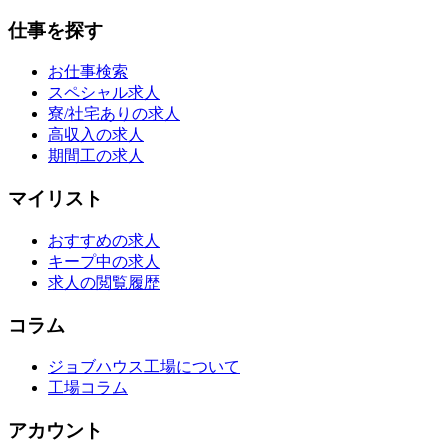
仕事を探す
お仕事検索
スペシャル求人
寮/社宅ありの求人
高収入の求人
期間工の求人
マイリスト
おすすめの求人
キープ中の求人
求人の閲覧履歴
コラム
ジョブハウス工場について
工場コラム
アカウント