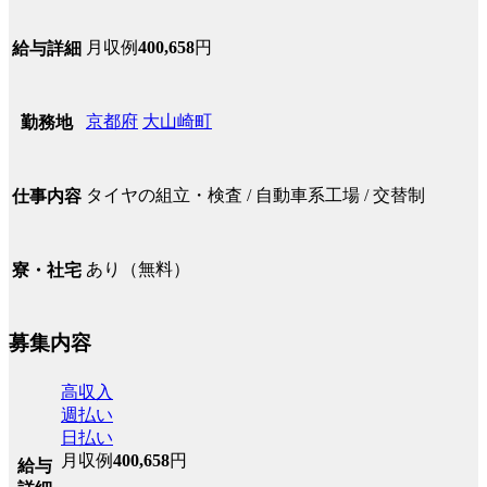
月収例
400,658
円
給与詳細
京都府
大山崎町
勤務地
タイヤの組立・検査 / 自動車系工場 / 交替制
仕事内容
あり（無料）
寮・社宅
募集内容
高収入
週払い
日払い
月収例
400,658
円
給与