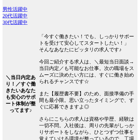
男性活躍中
20代活躍中
30代活躍中
「今すぐ働きたい！でも、しっかりサポー
トを受けて安心してスタートしたい！」
そんなあなたにピッタリの求人です♪
今回ご紹介する求人は、＼最短当日面談→
当日内定／も可能なお仕事。次の職場をス
ムーズに決めたい方には、すぐに働き始め
＼当日内定あ
られるチャンスです☆
り！／すぐ働
きたいあなた
また【履歴書不要】のため、面接準備の手
も安心のサポ
間も最小限。思い立ったタイミングで、す
ート体制が整
ぐに応募できますよ◎
ってます♪
さらにこちらの求人は資格や学歴、経験は
一切不問。入社後は、周りの先輩がしっか
りサポートをしながら、ひとつずつ仕事を
覚えていける環境が整っているので、工場