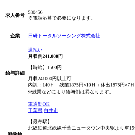
580456
求人番号
※電話応募で必要になります。
日研トータルソーシング株式会社
企業
週払い
月収例
241,000
円
【時給】1500円
給与詳細
月収241000円以上可
内訳：140Ｈ＋残業1875円×10Ｈ＋休出1875円×7Ｈ
※残業などにより給与例は異なります。
車通勤OK
千葉県
白井市
【最寄駅】
北総鉄道北総線千葉ニュータウン中央駅より車15
勤務地