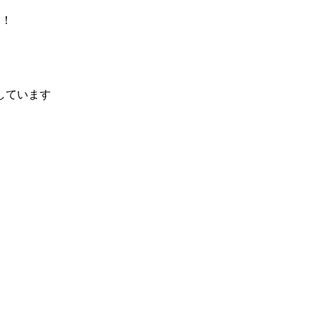
！
け！
しています