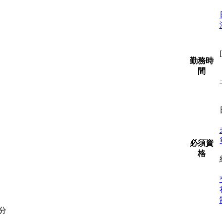
勤務時
間
必須資
格
分