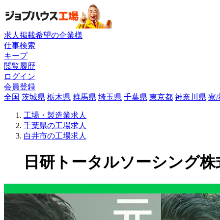
求人掲載希望の企業様
仕事検索
キープ
閲覧履歴
ログイン
会員登録
全国
茨城県
栃木県
群馬県
埼玉県
千葉県
東京都
神奈川県
寮
工場・製造業求人
千葉県の工場求人
白井市の工場求人
日研トータルソーシング株式会