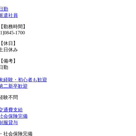
日勤
派遣社員
【勤務時間】
[1]0845-1700
【休日】
土日休み
【備考】
日勤
未経験・初心者も歓迎
第二新卒歓迎
経験不問
交通費支給
社会保険完備
制服貸与
・社会保険完備