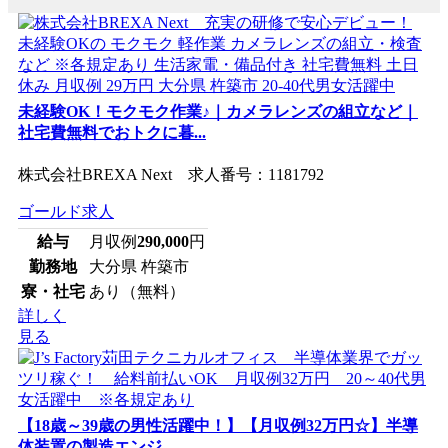
未経験OK！モクモク作業♪｜カメラレンズの組立など｜
社宅費無料でおトクに暮...
株式会社BREXA Next 求人番号：1181792
ゴールド求人
給与
月収例
290,000
円
勤務地
大分県 杵築市
寮・社宅
あり（無料）
詳しく
見る
【18歳～39歳の男性活躍中！】【月収例32万円☆】半導
体装置の製造エンジ...