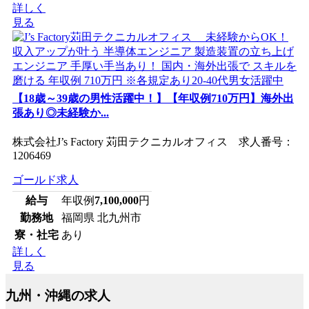
詳しく
見る
【18歳～39歳の男性活躍中！】【年収例710万円】海外出
張あり◎未経験か...
株式会社J’s Factory 苅田テクニカルオフィス 求人番号：
1206469
ゴールド求人
給与
年収例
7,100,000
円
勤務地
福岡県 北九州市
寮・社宅
あり
詳しく
見る
九州・沖縄の求人