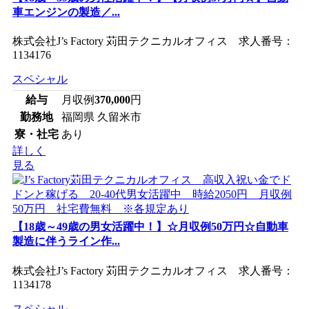
車エンジンの製造／...
株式会社J’s Factory 苅田テクニカルオフィス 求人番号：
1134176
スペシャル
給与
月収例
370,000
円
勤務地
福岡県 久留米市
寮・社宅
あり
詳しく
見る
【18歳～49歳の男女活躍中！】☆月収例50万円☆自動車
製造に伴うライン作...
株式会社J’s Factory 苅田テクニカルオフィス 求人番号：
1134178
スペシャル