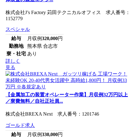
株式会社J’s Factory 苅田テクニカルオフィス 求人番号：
1152779
スペシャル
給与
月収例
320,000
円
勤務地
熊本県 合志市
寮・社宅
あり
詳しく
見る
【金属加工の装置オペレーター作業】月収例32万円以上
／寮費無料／自社正社員...
株式会社BREXA Next 求人番号：1201746
ゴールド求人
給与
月収例
330,000
円