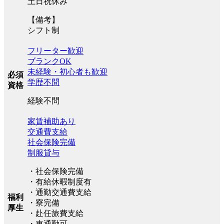
土日祝休み
【備考】
シフト制
フリーター歓迎
ブランクOK
未経験・初心者も歓迎
必須
学歴不問
資格
経験不問
家賃補助あり
交通費支給
社会保険完備
制服貸与
・社会保険完備
・有給休暇制度有
・通勤交通費支給
福利
・寮完備
厚生
・赴任旅費支給
・車通勤可