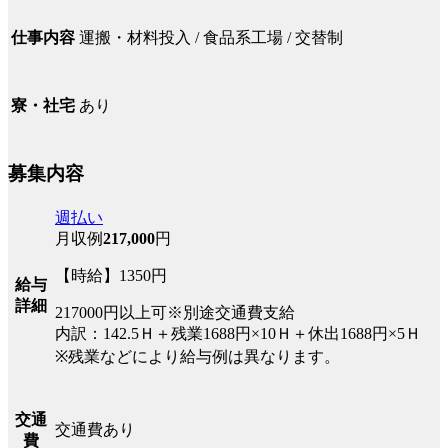
運搬・材料投入 / 食品系工場 / 交替制
仕事内容
あり
寮・社宅
募集内容
週払い
月収例
217,000
円
【時給】1350円
給与
詳細
217000円以上可※別途交通費支給
内訳：142.5Ｈ＋残業1688円×10Ｈ＋休出1688円×5Ｈ
※残業などにより給与例は異なります。
交通
交通費あり
費