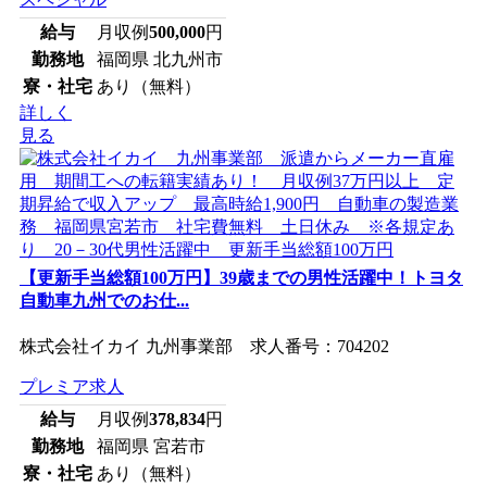
給与
月収例
500,000
円
勤務地
福岡県 北九州市
寮・社宅
あり（無料）
詳しく
見る
【更新手当総額100万円】39歳までの男性活躍中！トヨタ
自動車九州でのお仕...
株式会社イカイ 九州事業部 求人番号：704202
プレミア求人
給与
月収例
378,834
円
勤務地
福岡県 宮若市
寮・社宅
あり（無料）