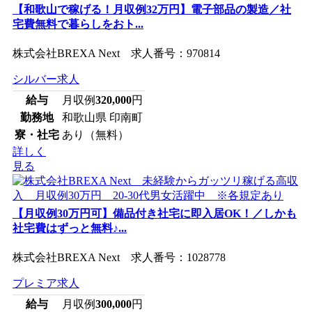
【和歌山で稼げる！月収例32万円】電子部品の製造／社
宅費無料で暮らしをおト...
株式会社BREXA Next 求人番号：970814
シルバー求人
給与
月収例
320,000
円
勤務地
和歌山県 印南町
寮・社宅
あり（無料）
詳しく
見る
【月収例30万円可】備品付き社宅に即入居OK！／しかも
社宅費はずっと無料♪...
株式会社BREXA Next 求人番号：1028778
プレミア求人
給与
月収例
300,000
円