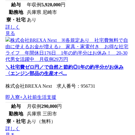
給与
年収例
5,920,000
円
勤務地
兵庫県 尼崎市
寮・社宅
あり
詳しく
見る
＼社宅費ゼロ円／で自然と節約◎1年の約半分がお休み
〈エンジン部品の生産オペ...
株式会社BREXA Next 求人番号：956731
即入寮+入社前生活支援
給与
月収例
290,000
円
勤務地
兵庫県 三田市
寮・社宅
あり（無料）
詳しく
見る