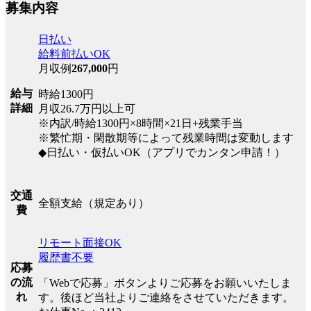
募集内容
日払い
給料前払いOK
月収例
267,000
円
給与
時給1300円
詳細
月収26.7万円以上可
※内訳/時給1300円×8時間×21日+残業手当
※繁忙期・閑散期等によって残業時間は変動します
◆日払い・仮払いOK（アプリでカンタン申請！）
交通
全額支給（規定あり）
費
リモート面接OK
履歴書不要
応募
の流
「Webで応募」ボタンよりご応募をお願いいたしま
れ
す。後ほど当社よりご連絡をさせていただきます。