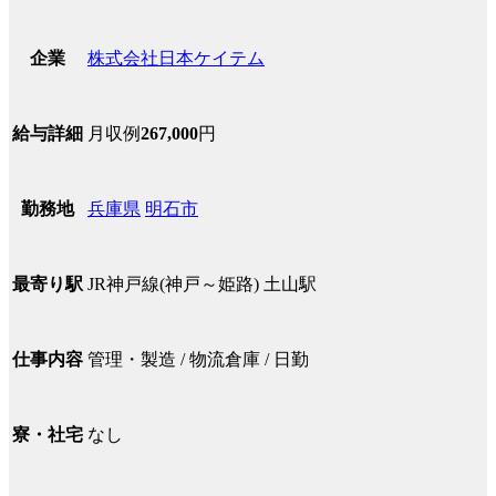
株式会社日本ケイテム
企業
月収例
267,000
円
給与詳細
兵庫県
明石市
勤務地
JR神戸線(神戸～姫路) 土山駅
最寄り駅
管理・製造 / 物流倉庫 / 日勤
仕事内容
なし
寮・社宅