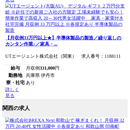
【月収例33万円以上★】半導体製品の製造／繰り返しの
カンタン作業♪／家具・...
UTエージェント株式会社（関東） 求人番号：1188111
給与
月収例
331,000
円
勤務地
兵庫県 伊丹市
寮・社宅
あり
詳しく
見る
関西の求人