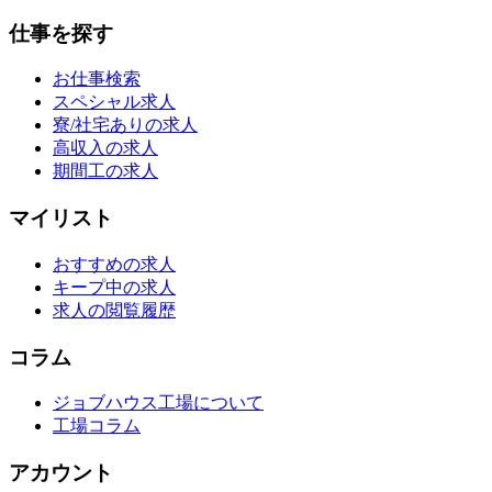
仕事を探す
お仕事検索
スペシャル求人
寮/社宅ありの求人
高収入の求人
期間工の求人
マイリスト
おすすめの求人
キープ中の求人
求人の閲覧履歴
コラム
ジョブハウス工場について
工場コラム
アカウント