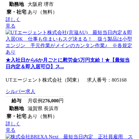
勤務地
大阪府 堺市
寮・社宅
あり（無料）
詳しく
見る
★入社日から6か月ごとに慰労金5万円支給！★【最短当
日内定＆即入居可◎】ス...
UTエージェント株式会社（関東） 求人番号：805168
シルバー求人
給与
月収例
276,000
円
勤務地
滋賀県 長浜市
寮・社宅
あり（無料）
詳しく
見る