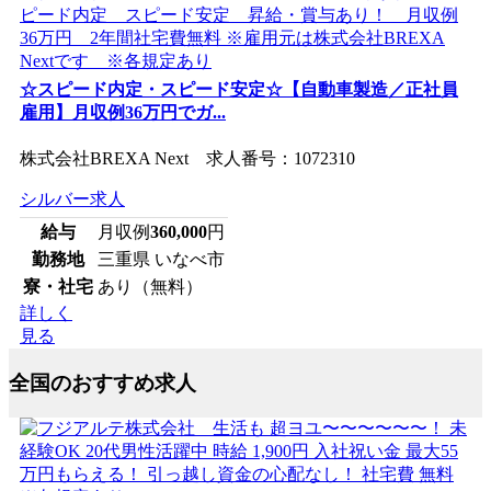
☆スピード内定・スピード安定☆【自動車製造／正社員
雇用】月収例36万円でガ...
株式会社BREXA Next 求人番号：1072310
シルバー求人
給与
月収例
360,000
円
勤務地
三重県 いなべ市
寮・社宅
あり（無料）
詳しく
見る
全国のおすすめ求人