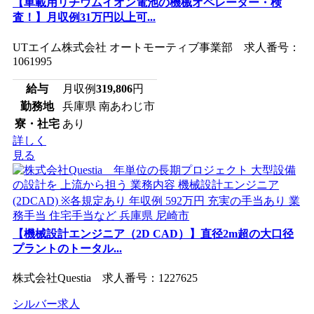
【車載用リチウムイオン電池の機械オペレーター・検
査！】月収例31万円以上可...
UTエイム株式会社 オートモーティブ事業部 求人番号：
1061995
給与
月収例
319,806
円
勤務地
兵庫県 南あわじ市
寮・社宅
あり
詳しく
見る
【機械設計エンジニア（2D CAD）】直径2m超の大口径
プラントのトータル...
株式会社Questia 求人番号：1227625
シルバー求人