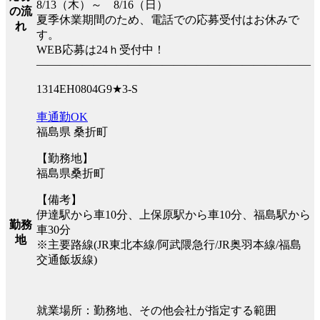
8/13（木）～ 8/16（日）
の流
夏季休業期間のため、電話での応募受付はお休みで
れ
す。
WEB応募は24ｈ受付中！
――――――――――――――――――――――――
1314EH0804G9★3-S
車通勤OK
福島県 桑折町
【勤務地】
福島県桑折町
【備考】
伊達駅から車10分、上保原駅から車10分、福島駅から
勤務
車30分
地
※主要路線(JR東北本線/阿武隈急行/JR奥羽本線/福島
交通飯坂線)
就業場所：勤務地、その他会社が指定する範囲