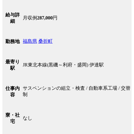
給与詳
月収例
287,000
円
細
福島県
桑折町
勤務地
最寄り
JR東北本線(黒磯～利府・盛岡) 伊達駅
駅
サスペンションの組立・検査 / 自動車系工場 / 交替
仕事内
制
容
寮・社
なし
宅