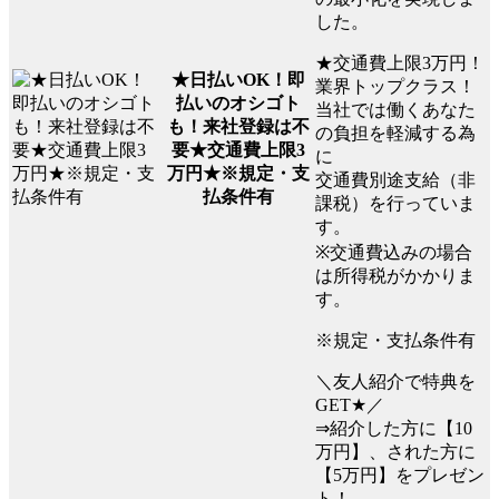
した。
★交通費上限3万円！
★日払いOK！即
業界トップクラス！
払いのオシゴト
当社では働くあなた
も！来社登録は不
の負担を軽減する為
要★交通費上限3
に
万円★※規定・支
交通費別途支給（非
払条件有
課税）を行っていま
す。
※交通費込みの場合
は所得税がかかりま
す。
※規定・支払条件有
＼友人紹介で特典を
GET★／
⇒紹介した方に【10
万円】、された方に
【5万円】をプレゼン
ト！