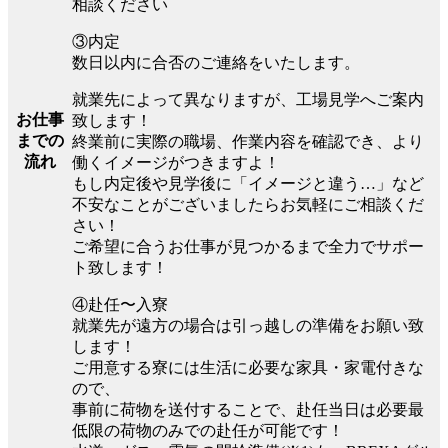
相談ください
③内定
数日以内に合否のご連絡をいたします。
就業先によって異なりますが、工場見学へご案内
お仕事
致します！
までの
終業前に実際の職場、作業内容を確認でき、より
流れ
働くイメージがつきますよ！
もし内定後や見学後に「イメージと違う…」など
不安なことがございましたらお気軽にご相談くだ
さい！
ご希望に合うお仕事が見つかるまで全力でサポー
ト致します！
④赴任〜入寮
就業先が遠方の場合は引っ越しの準備をお願い致
します！
ご用意する寮には生活に必要な家具・家電付きな
ので、
事前に荷物を送付することで、赴任当日は必要最
低限の荷物のみでの赴任が可能です！