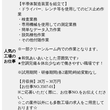
【半導体製造装置を組立て】
・ドライバー、レンチ等を使用してのビス止め作
業
・検査業務
・専用機械を使用しての測定業務
・簡単なデータ入力作業
・脱気梱包作業
・その他付随作業
※一部クリーンルーム内での作業となります。
人気の
工場の
★和気あいあいとした雰囲気です♪
お仕事
★空調完備＆休出少なめで働きやすい職場です！
※試用期間・研修期間(各2週間)時給変動なし
【月収例】28万～30万円
【お仕事NO.3507-01】
※ご応募いただく際に、お仕事NO.をお伝えくださ
い。
☆この案件以外にも多数工場の求人をご用意して
おります☆