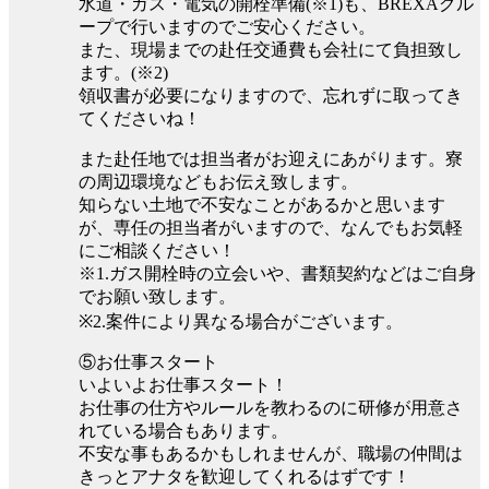
水道・ガス・電気の開栓準備(※1)も、BREXAグル
ープで行いますのでご安心ください。
また、現場までの赴任交通費も会社にて負担致し
ます。(※2)
領収書が必要になりますので、忘れずに取ってき
てくださいね！
また赴任地では担当者がお迎えにあがります。寮
の周辺環境などもお伝え致します。
知らない土地で不安なことがあるかと思います
が、専任の担当者がいますので、なんでもお気軽
にご相談ください！
※1.ガス開栓時の立会いや、書類契約などはご自身
でお願い致します。
※2.案件により異なる場合がございます。
⑤お仕事スタート
いよいよお仕事スタート！
お仕事の仕方やルールを教わるのに研修が用意さ
れている場合もあります。
不安な事もあるかもしれませんが、職場の仲間は
きっとアナタを歓迎してくれるはずです！