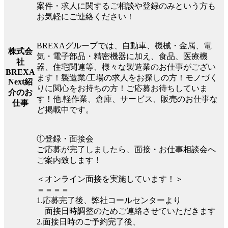
案件・求人に関するご相談や登録のみという方も
お気軽にご連絡ください！
BREXAグループでは、自動車、機械・金属、電
株式会
気・電子部品・精密機器に加え、食品、医療機
社
器、住宅関連等、様々な製造業のお仕事がござい
BREXA
ます！製造業/工場の求人をお探しの方！モノづく
Next紹
りに関心をお持ちの方！ご応募お待ちしていま
介のお
す！他.軽作業、倉庫、サービス、販売のお仕事な
仕事
ど掲載中です。
①登録・面接会
ご応募が完了しましたら、面接・お仕事相談会へ
ご案内致します！
＜オンライン面接を実施しています！＞
＝＝＝＝
1.応募完了後、弊社コールセンターより
面接日時調整のためご連絡させていただきます
2.面接日時のご予約完了後、