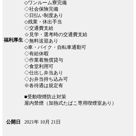
◇ワンルーム寮完備
◇社会保険完備
◇日払い制度あり
◇残業・休出手当
◇交通費支給
☆見学・選考時の交通費支給
福利厚生
◇無料送迎あり
◇車・バイク・自転車通勤可
◇有給休暇
◇作業着無償貸与
◇食堂利用可
◇仕出し弁当あり
◇お弁当持ち込み可
※各待遇は規定有
■受動喫煙防止対策
屋内禁煙（加熱式たばこ専用喫煙室あり）
2021年 10月 21日
公開日