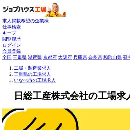
求人掲載希望の企業様
仕事検索
キープ
閲覧履歴
ログイン
会員登録
全国
三重県
滋賀県
京都府
大阪府
兵庫県
奈良県
和歌山県
寮
工場・製造業求人
三重県の工場求人
いなべ市の工場求人
日総工産株式会社の工場求人(5