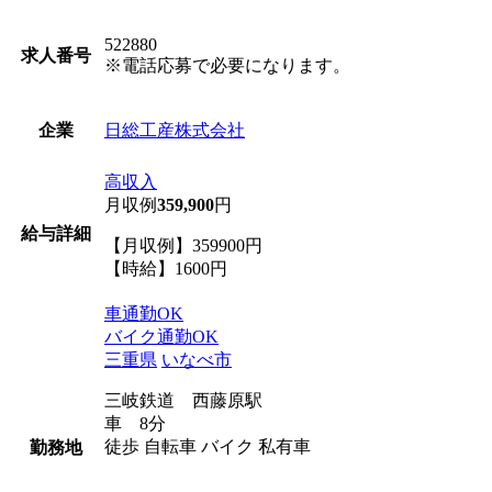
522880
求人番号
※電話応募で必要になります。
日総工産株式会社
企業
高収入
月収例
359,900
円
給与詳細
【月収例】359900円
【時給】1600円
車通勤OK
バイク通勤OK
三重県
いなべ市
三岐鉄道 西藤原駅
車 8分
徒歩 自転車 バイク 私有車
勤務地