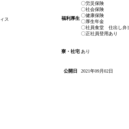
〇労災保険
〇社会保険
〇健康保険
福利厚生
ィス
〇厚生年金
〇社員食堂 仕出し弁
〇正社員登用あり
あり
寮・社宅
2021年09月02日
公開日