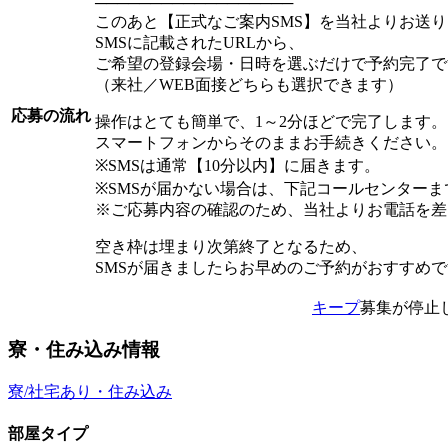
──────────────────
このあと【正式なご案内SMS】を当社よりお送
SMSに記載されたURLから、
ご希望の登録会場・日時を選ぶだけで予約完了で
（来社／WEB面接どちらも選択できます）
応募の流れ
操作はとても簡単で、1～2分ほどで完了します。
スマートフォンからそのままお手続きください。
※SMSは通常【10分以内】に届きます。
※SMSが届かない場合は、下記コールセンター
※ご応募内容の確認のため、当社よりお電話を差
空き枠は埋まり次第終了となるため、
SMSが届きましたらお早めのご予約がおすすめ
キープ
募集が停止
寮・住み込み情報
寮/社宅あり・住み込み
部屋タイプ