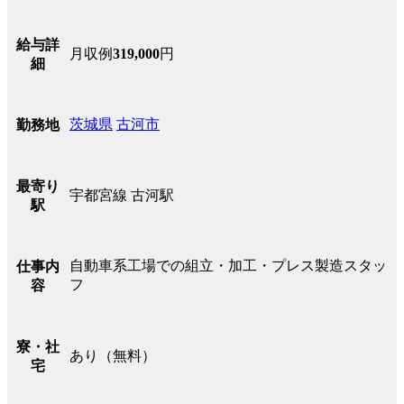
給与詳
月収例
319,000
円
細
茨城県
古河市
勤務地
最寄り
宇都宮線 古河駅
駅
自動車系工場での組立・加工・プレス製造スタッ
仕事内
フ
容
寮・社
あり（無料）
宅