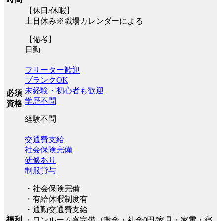
【休日/休暇】
土日休み※職場カレンダーによる
【備考】
日勤
フリーター歓迎
ブランクOK
未経験・初心者も歓迎
必須
学歴不問
資格
経験不問
交通費支給
社会保険完備
研修あり
制服貸与
・社会保険完備
・有給休暇制度有
・通勤交通費支給
福利
・ワンルーム寮完備（敷金・礼金0円/家具・家電・寝