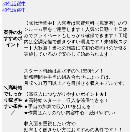
30代活躍中
40代活躍中
【40代活躍中】入寮者は寮費無料（規定有）のワ
ンルーム寮をご用意します！人気の日勤・土日休
案件のお
みでプライベートもしっかり確保できます！工場
すすめポ
内は空調完備で働きやすい環境です！未経験スタ
イント
ート大歓迎！当社の施設にて初心者向けの研修を
実施しているので安心して始められます！
スタート時給は高水準の＼1550円／！
勤務時間や手当の組み合わせによっては、
月収＼31万円以上／を目指せる収入モデルです。
＼高時給
でしっか
【高収入につながりやすいポイント★】
り稼ぎや
★高時給スタート！収入を確保できる！
すい条件
★手当の加算で収入UPを狙える！
／
★作業はムリのない内容中心！続けやすい♪
収入面を重視したい方や、
効率よく働きたい方におすすめの条件です！！