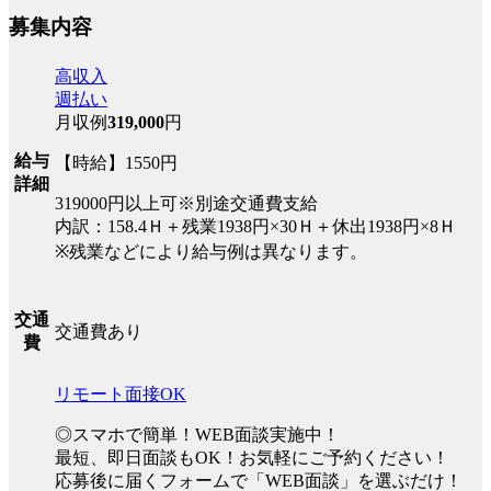
募集内容
高収入
週払い
月収例
319,000
円
給与
【時給】1550円
詳細
319000円以上可※別途交通費支給
内訳：158.4Ｈ＋残業1938円×30Ｈ＋休出1938円×8Ｈ
※残業などにより給与例は異なります。
交通
交通費あり
費
リモート面接OK
◎スマホで簡単！WEB面談実施中！
最短、即日面談もOK！お気軽にご予約ください！
応募後に届くフォームで「WEB面談」を選ぶだけ！