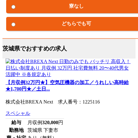
寮なし
どちらでも可
茨城県でおすすめの求人
【月収例32万円★】空気圧機器の加工／うれしい高時給
★1,700円★／土日...
株式会社BREXA Next 求人番号：1225116
スペシャル
給与
月収例
320,000
円
勤務地
茨城県 下妻市
寮・社宅
あり（無料）