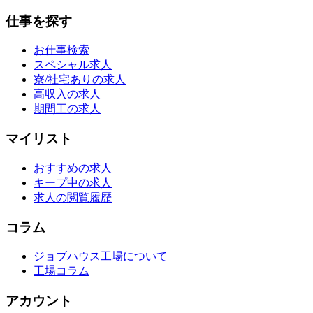
仕事を探す
お仕事検索
スペシャル求人
寮/社宅ありの求人
高収入の求人
期間工の求人
マイリスト
おすすめの求人
キープ中の求人
求人の閲覧履歴
コラム
ジョブハウス工場について
工場コラム
アカウント