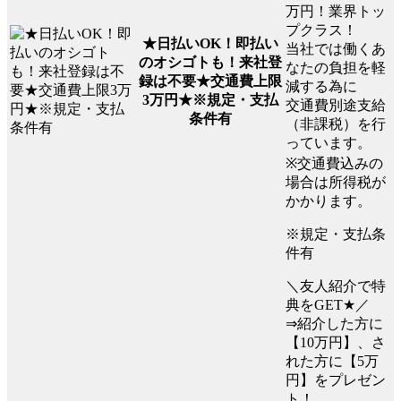
万円！業界トッ
プクラス！
★日払いOK！即払い
当社では働くあ
のオシゴトも！来社登
なたの負担を軽
録は不要★交通費上限
減する為に
3万円★※規定・支払
交通費別途支給
条件有
（非課税）を行
っています。
※交通費込みの
場合は所得税が
かかります。
※規定・支払条
件有
＼友人紹介で特
典をGET★／
⇒紹介した方に
【10万円】、さ
れた方に【5万
円】をプレゼン
ト！