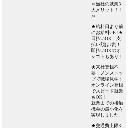
≪当社の就業3
大メリット！！
≫
★給料日より前
にお給料GET★
日払いOK！支
払い額は7割！
即払いOKのオ
シゴトもあり！
★来社登録不
要！ノンストッ
プで職場見学！
オンライン登録
でスピード就業
もOK！
就業までの接触
機会の最小化を
実現しました。
★交通費上限3