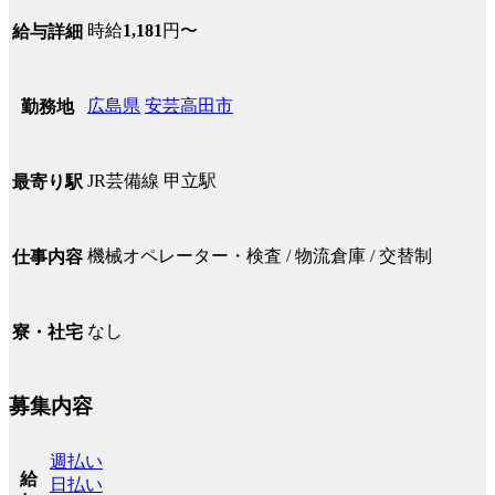
時給
1,181
円〜
給与詳細
広島県
安芸高田市
勤務地
JR芸備線 甲立駅
最寄り駅
機械オペレーター・検査 / 物流倉庫 / 交替制
仕事内容
なし
寮・社宅
募集内容
週払い
給
日払い