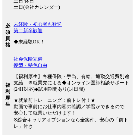
土日 休日
土日(会社カレンダー)
未経験・初心者も歓迎
必
第二新卒歓迎
須
資
◆未経験OK！
格
社会保険完備
髪型・髪色自由
【福利厚生】各種保険・手当、有給、通勤交通費別途
支給 ※就業先による◆オンライン医師相談サポート
福
(24H対応)◆試用期間あり(14日間)
利
厚
★就業前トレーニング：前トレ付！★
生
動画で事前にお仕事内容の確認／学習ができるので
安心して就業いただけます！
※綜合キャリアオプションなら全案件、安心の「前ト
レ」付き