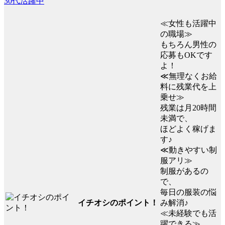
30代活躍中
≪女性も活躍中
の職場≫
もちろん男性の
応募もOKです
よ！
≪無理なくお給
料に残業代を上
乗せ≫
残業は月20時間
未満で、
ほどよく稼げま
す♪
≪動きやすい制
服アリ≫
制服があるの
で、
毎日の服装の悩
イチオシのポイント！
み解消♪
≪未経験でも活
躍できる≫