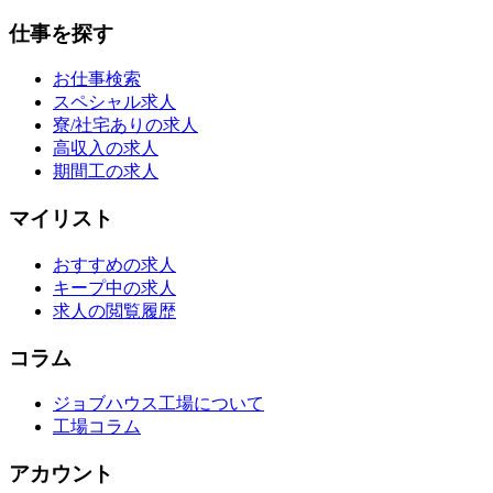
仕事を探す
お仕事検索
スペシャル求人
寮/社宅ありの求人
高収入の求人
期間工の求人
マイリスト
おすすめの求人
キープ中の求人
求人の閲覧履歴
コラム
ジョブハウス工場について
工場コラム
アカウント