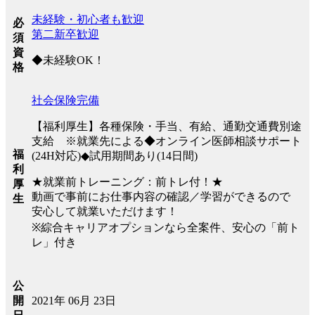
未経験・初心者も歓迎
必
第二新卒歓迎
須
資
◆未経験OK！
格
社会保険完備
【福利厚生】各種保険・手当、有給、通勤交通費別途
支給 ※就業先による◆オンライン医師相談サポート
福
(24H対応)◆試用期間あり(14日間)
利
★就業前トレーニング：前トレ付！★
厚
動画で事前にお仕事内容の確認／学習ができるので
生
安心して就業いただけます！
※綜合キャリアオプションなら全案件、安心の「前ト
レ」付き
公
2021年 06月 23日
開