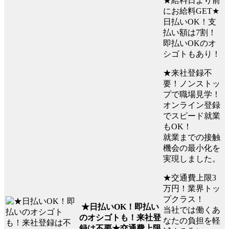
★給料日より前
にお給料GET★
日払いOK！支
払い額は7割！
即払いOKのオ
シゴトもあり！
★来社登録不
要！ノンストッ
プで職場見学！
オンライン登録
でスピード就業
もOK！
就業までの接触
機会の最小化を
実現しました。
★交通費上限3
万円！業界トッ
プクラス！
★日払いOK！即払い
当社では働くあ
のオシゴトも！来社登
なたの負担を軽
録は不要★交通費上限