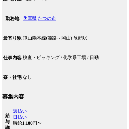
兵庫県
たつの市
勤務地
JR山陽本線(姫路～岡山) 竜野駅
最寄り駅
検査・ピッキング / 化学系工場 / 日勤
仕事内容
なし
寮・社宅
募集内容
週払い
給
日払い
与
時給
1,180
円〜
詳