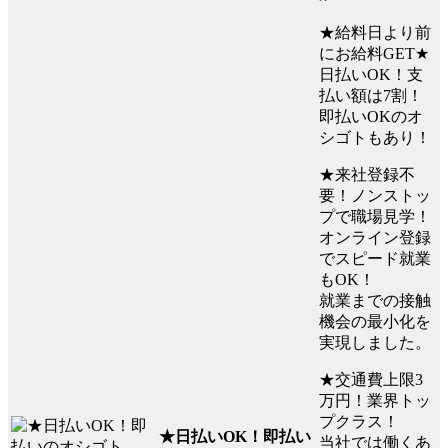
★給料日より前
にお給料GET★
日払いOK！支
払い額は7割！
即払いOKのオ
シゴトもあり！
★来社登録不
要！ノンストッ
プで職場見学！
オンライン登録
でスピード就業
もOK！
就業までの接触
機会の最小化を
実現しました。
★交通費上限3
万円！業界トッ
プクラス！
★日払いOK！即払い
当社では働くあ