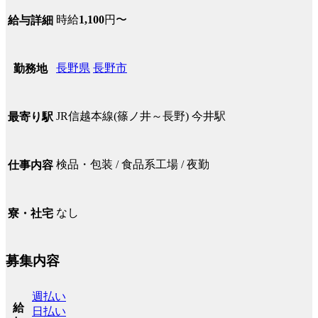
時給
1,100
円〜
給与詳細
長野県
長野市
勤務地
JR信越本線(篠ノ井～長野) 今井駅
最寄り駅
検品・包装 / 食品系工場 / 夜勤
仕事内容
なし
寮・社宅
募集内容
週払い
給
日払い