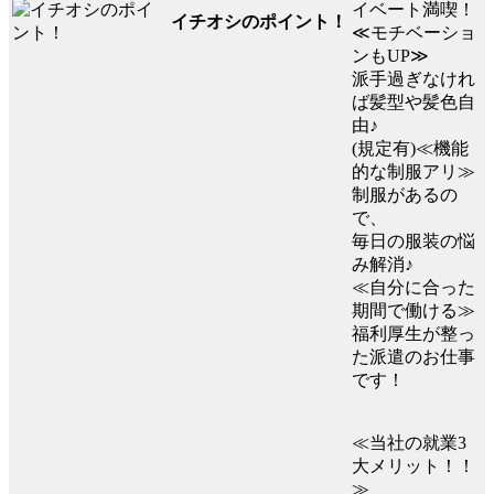
イベート満喫！
イチオシのポイント！
≪モチベーショ
ンもUP≫
派手過ぎなけれ
ば髪型や髪色自
由♪
(規定有)≪機能
的な制服アリ≫
制服があるの
で、
毎日の服装の悩
み解消♪
≪自分に合った
期間で働ける≫
福利厚生が整っ
た派遣のお仕事
です！
≪当社の就業3
大メリット！！
≫