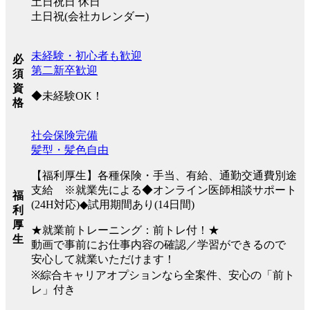
土日祝日 休日
土日祝(会社カレンダー)
未経験・初心者も歓迎
必
第二新卒歓迎
須
資
◆未経験OK！
格
社会保険完備
髪型・髪色自由
【福利厚生】各種保険・手当、有給、通勤交通費別途
支給 ※就業先による◆オンライン医師相談サポート
福
(24H対応)◆試用期間あり(14日間)
利
厚
★就業前トレーニング：前トレ付！★
生
動画で事前にお仕事内容の確認／学習ができるので
安心して就業いただけます！
※綜合キャリアオプションなら全案件、安心の「前ト
レ」付き