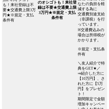
のオシゴトも！来社登
なたの負担を軽
録は不要★交通費上限
減する為に
3万円★※規定・支払
交通費別途支給
条件有
（非課税）を行
っています。
※交通費込みの
場合は所得税が
かかります。
※規定・支払条
件有
＼友人紹介で特
典をGET★／
⇒紹介した方に
【10万円】、さ
れた方に【5万
円】をプレゼン
ト！
期間限定で金額
増加キャンペー