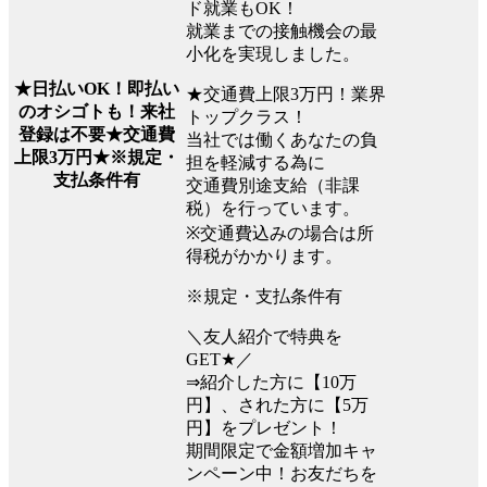
ド就業もOK！
就業までの接触機会の最
小化を実現しました。
★日払いOK！即払い
★交通費上限3万円！業界
のオシゴトも！来社
トップクラス！
登録は不要★交通費
当社では働くあなたの負
上限3万円★※規定・
担を軽減する為に
支払条件有
交通費別途支給（非課
税）を行っています。
※交通費込みの場合は所
得税がかかります。
※規定・支払条件有
＼友人紹介で特典を
GET★／
⇒紹介した方に【10万
円】、された方に【5万
円】をプレゼント！
期間限定で金額増加キャ
ンペーン中！お友だちを