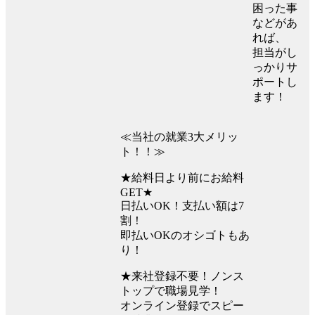
困った事
などがあ
れば、
担当がし
っかりサ
ポートし
ます！
≪当社の就業3大メリッ
ト！！≫
★給料日より前にお給料
GET★
日払いOK！支払い額は7
割！
即払いOKのオシゴトもあ
り！
★来社登録不要！ノンス
トップで職場見学！
オンライン登録でスピー