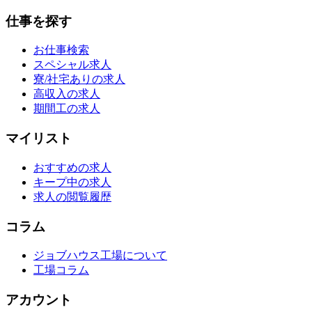
仕事を探す
お仕事検索
スペシャル求人
寮/社宅ありの求人
高収入の求人
期間工の求人
マイリスト
おすすめの求人
キープ中の求人
求人の閲覧履歴
コラム
ジョブハウス工場について
工場コラム
アカウント