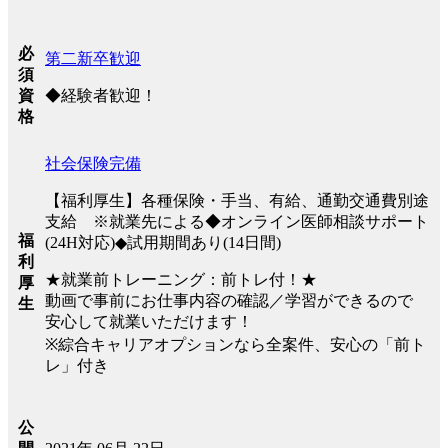
必
第二新卒歓迎
須
◆経験者歓迎！
資
格
社会保険完備
【福利厚生】各種保険・手当、有給、通勤交通費別途
支給 ※就業先による◆オンライン医師相談サポート
福
(24H対応)◆試用期間あり(14日間)
利
★就業前トレーニング：前トレ付！★
厚
動画で事前にお仕事内容の確認／学習ができるので
生
安心して就業いただけます！
※綜合キャリアオプションなら全案件、安心の「前ト
レ」付き
公