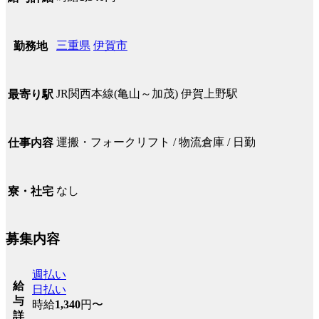
三重県
伊賀市
勤務地
JR関西本線(亀山～加茂) 伊賀上野駅
最寄り駅
運搬・フォークリフト / 物流倉庫 / 日勤
仕事内容
なし
寮・社宅
募集内容
週払い
給
日払い
与
時給
1,340
円〜
詳