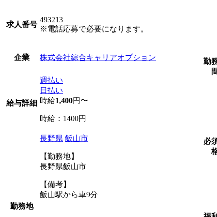
493213
求人番号
※電話応募で必要になります。
株式会社綜合キャリアオプション
企業
勤
週払い
日払い
時給
1,400
円〜
給与詳細
時給：1400円
長野県
飯山市
必
【勤務地】
長野県飯山市
【備考】
飯山駅から車9分
勤務地
福