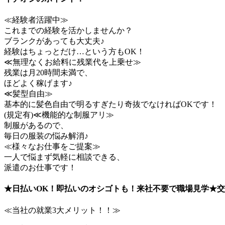
≪経験者活躍中≫
これまでの経験を活かしませんか？
ブランクがあっても大丈夫♪
経験はちょっとだけ…という方もOK！
≪無理なくお給料に残業代を上乗せ≫
残業は月20時間未満で、
ほどよく稼げます♪
≪髪型自由≫
基本的に髪色自由で明るすぎたり奇抜でなければOKです！
(規定有)≪機能的な制服アリ≫
制服があるので、
毎日の服装の悩み解消♪
≪様々なお仕事をご提案≫
一人で悩まず気軽に相談できる、
派遣のお仕事です！
★日払いOK！即払いのオシゴトも！来社不要で職場見学★交
≪当社の就業3大メリット！！≫