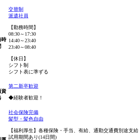
交替制
派遣社員
【勤務時間】
08:30～17:30
務時
14:40～23:40
間
23:40～08:40
【休日】
シフト制
シフト表に準ずる
第二新卒歓迎
須資
◆経験者歓迎！
格
社会保険完備
髪型・髪色自由
【福利厚生】各種保険・手当、有給、通勤交通費別途支給 
試用期間あり(14日間)
利厚