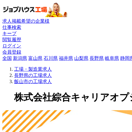
求人掲載希望の企業様
仕事検索
キープ
閲覧履歴
ログイン
会員登録
全国
新潟県
富山県
石川県
福井県
山梨県
長野県
岐阜県
静岡
工場・製造業求人
長野県の工場求人
飯山市の工場求人
株式会社綜合キャリアオプショ