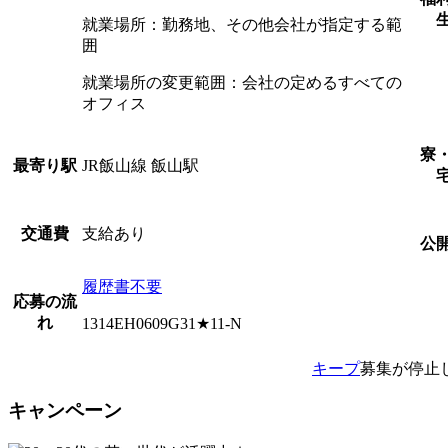
就業場所：勤務地、その他会社が指定する範
囲
就業場所の変更範囲：会社の定めるすべての
オフィス
寮
JR飯山線 飯山駅
最寄り駅
支給あり
交通費
公
履歴書不要
応募の流
れ
1314EH0609G31★11-N
キープ
募集が停止
キャンペーン