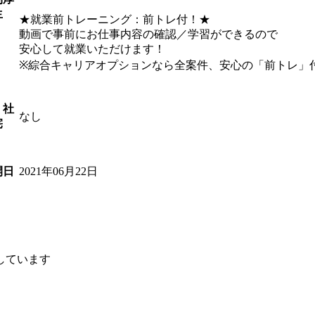
生
★就業前トレーニング：前トレ付！★
動画で事前にお仕事内容の確認／学習ができるので
安心して就業いただけます！
※綜合キャリアオプションなら全案件、安心の「前トレ」
・社
なし
宅
2021年06月22日
開日
しています