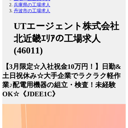
兵庫県の工場求人
丹波市の工場求人
UTエージェント株式会社
北近畿ｴﾘｱの工場求人
(46011)
【3月限定☆入社祝金10万円！】日勤&
土日祝休み☆大手企業でラクラク軽作
業♪配電用機器の組立・検査！未経験
OK☆《JDEE1C》