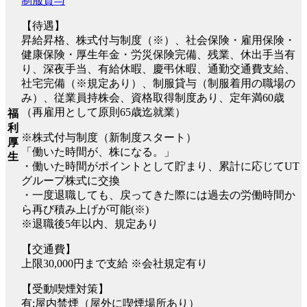
制服貸与
【待遇】
昇給昇格、株式付与制度（※）、社会保険・雇用保険・
健康保険・厚生年金・労災保険完備、残業、休出手当有
り、深夜手当、有給休暇、慶弔休暇、通勤交通費支給、
社宅完備（※規定あり）、制服貸与（制服着用の職場の
み）、従業員持株会、資格取得制度あり、定年満60歳
（再雇用として原則65歳迄就業）
福
利
※株式付与制度（新制度スタート）
厚
「働いた時間が、株になる。」
生
・働いた時間がポイントとして貯まり、累計に応じてUT
グループ株式に交換
・一度退職しても、戻ってきた際には過去の労働時間か
ら再び積み上げが可能(※)
※退職後5年以内、規定あり
【交通費】
上限30,000円まで支給 ※会社規定有り
【受動喫煙対策】
有:屋内禁煙（屋外に喫煙場所あり）