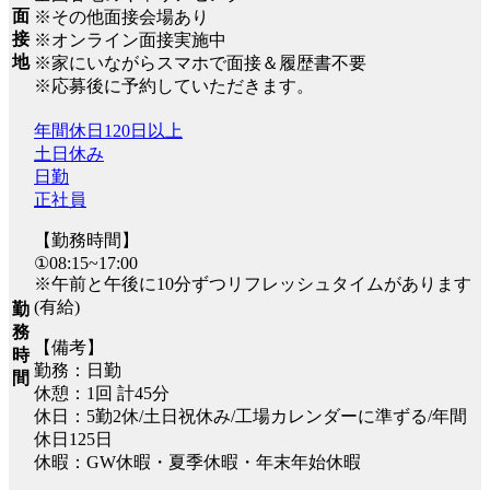
面
※その他面接会場あり
接
※オンライン面接実施中
地
※家にいながらスマホで面接＆履歴書不要
※応募後に予約していただきます。
年間休日120日以上
土日休み
日勤
正社員
【勤務時間】
①08:15~17:00
※午前と午後に10分ずつリフレッシュタイムがあります
(有給)
勤
務
【備考】
時
勤務：日勤
間
休憩：1回 計45分
休日：5勤2休/土日祝休み/工場カレンダーに準ずる/年間
休日125日
休暇：GW休暇・夏季休暇・年末年始休暇