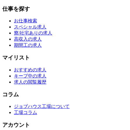
仕事を探す
お仕事検索
スペシャル求人
寮/社宅ありの求人
高収入の求人
期間工の求人
マイリスト
おすすめの求人
キープ中の求人
求人の閲覧履歴
コラム
ジョブハウス工場について
工場コラム
アカウント