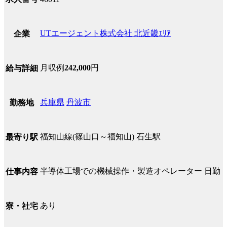
UTエージェント株式会社 北近畿ｴﾘｱ
企業
月収例
242,000
円
給与詳細
兵庫県
丹波市
勤務地
福知山線(篠山口～福知山) 石生駅
最寄り駅
半導体工場での機械操作・製造オペレーター 日勤
仕事内容
あり
寮・社宅