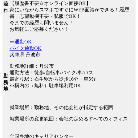
【履歴書不要☆オンライン面接OK】
流
家にいながらスマホですぐにWEB面談ができる！履歴
れ
書・志望動機不要・私服でOK！
今までの経歴も問いません！
お気軽にご応募ください！
車通勤OK
バイク通勤OK
兵庫県 丹波市
勤務地詳細：丹波市
通勤方法：徒歩/自転車/バイク/車/バス
勤
最寄り駅：石生駅から徒歩16分・車5分
務
※構内の（無料）駐車場利用OK
地
就業場所：勤務地、その他会社が指定する範囲
就業場所の変更範囲：会社の定めるすべてのオフィス
全国各地のキャリアセンター