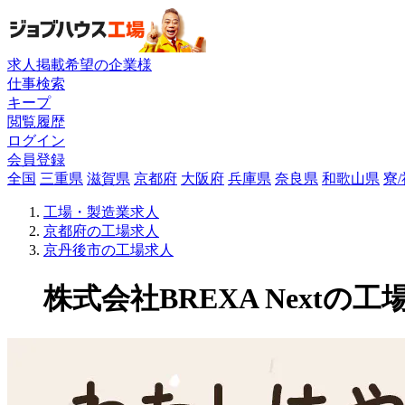
求人掲載希望の企業様
仕事検索
キープ
閲覧履歴
ログイン
会員登録
全国
三重県
滋賀県
京都府
大阪府
兵庫県
奈良県
和歌山県
寮
工場・製造業求人
京都府の工場求人
京丹後市の工場求人
株式会社BREXA Nextの工場求