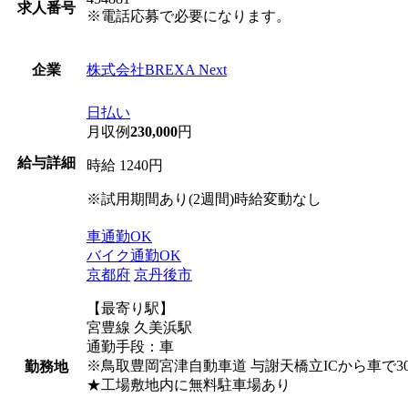
求人番号
※電話応募で必要になります。
株式会社BREXA Next
企業
日払い
月収例
230,000
円
給与詳細
時給 1240円
※試用期間あり(2週間)時給変動なし
車通勤OK
バイク通勤OK
京都府
京丹後市
【最寄り駅】
宮豊線 久美浜駅
通勤手段：車
※鳥取豊岡宮津自動車道 与謝天橋立ICから車で3
勤務地
★工場敷地内に無料駐車場あり