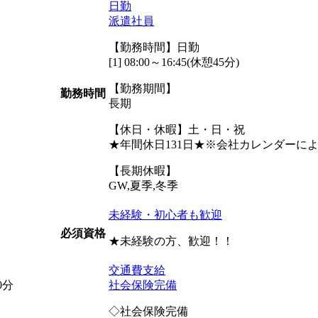
日勤
派遣社員
【勤務時間】日勤
[1] 08:00～16:45(休憩45分)
【勤務期間】
勤務時間
長期
【休日・休暇】土・日・祝
★年間休日131日★※会社カレンダーに
【長期休暇】
GW,夏季,冬季
未経験・初心者も歓迎
必須資格
★未経験の方、歓迎！！
交通費支給
0分
社会保険完備
◇社会保険完備