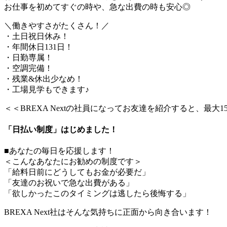
お仕事を初めてすぐの時や、急な出費の時も安心◎
＼働きやすさがたくさん！／
・土日祝日休み！
・年間休日131日！
・日勤専属！
・空調完備！
・残業&休出少なめ！
・工場見学もできます♪
＜＜BREXA Nextの社員になってお友達を紹介すると、最大
「日払い制度」はじめました！
■あなたの毎日を応援します！
＜こんなあなたにお勧めの制度です＞
「給料日前にどうしてもお金が必要だ」
「友達のお祝いで急な出費がある」
「欲しかったこのタイミングは逃したら後悔する」
BREXA Next社はそんな気持ちに正面から向き合います！