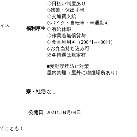
◇日払い制度あり
◇残業・休出手当
◇交通費支給
◇バイク・自転車・車通勤可
ィス
福利厚生
◇有給休暇
◇作業着無償貸与
◇食堂利用可（200円～400円）
◇お弁当持ち込み可
※各待遇は規定有
■受動喫煙防止対策
屋内禁煙（屋外に喫煙場所あり）
なし
寮・社宅
2021年04月09日
公開日
てことも！