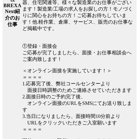
器、住宅関連等、様々な製造業のお仕事がござい
BREXA
ます！製造業/工場の求人をお探しの方！モノづく
Next紹
りに関心をお持ちの方！ご応募お待ちしていま
介のお
す！他.軽作業、倉庫、サービス、販売のお仕事な
仕事
ど掲載中です。
①登録・面接会
ご応募が完了しましたら、面接・お仕事相談会へ
ご案内致します！
＜オンライン面接を実施しています！＞
＝＝＝＝
1.応募完了後、弊社コールセンターより
面接日時調整のためご連絡させていただきます
2.面接日時のご予約完了後、
オンライン面接のURLをSMSにてお送り致しま
す
3.当日になりましたら、面接時間10分前より
URLをクリックいただきご入室願います
＝＝＝＝