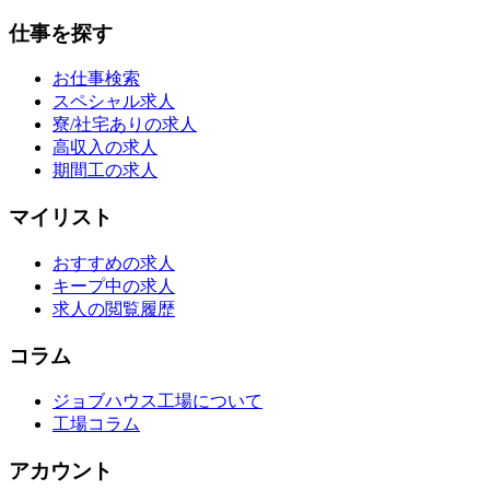
仕事を探す
お仕事検索
スペシャル求人
寮/社宅ありの求人
高収入の求人
期間工の求人
マイリスト
おすすめの求人
キープ中の求人
求人の閲覧履歴
コラム
ジョブハウス工場について
工場コラム
アカウント