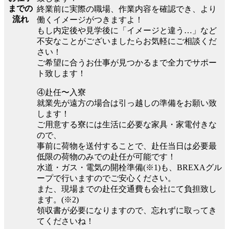
までの
終業前に実際の職場、作業内容を確認でき、より
流れ
働くイメージがつきますよ！
もし内定後や見学後に「イメージと違う…」など
不安なことがございましたらお気軽にご相談くだ
さい！
ご希望に合うお仕事が見つかるまで全力でサポー
ト致します！
④赴任〜入寮
就業先が遠方の場合は引っ越しの準備をお願い致
します！
ご用意する寮には生活に必要な家具・家電付きな
ので、
事前に荷物を送付することで、赴任当日は必要最
低限の荷物のみでの赴任が可能です！
水道・ガス・電気の開栓準備(※1)も、BREXAグル
ープで行いますのでご安心ください。
また、現場までの赴任交通費も会社にて負担致し
ます。(※2)
領収書が必要になりますので、忘れずに取ってき
てくださいね！