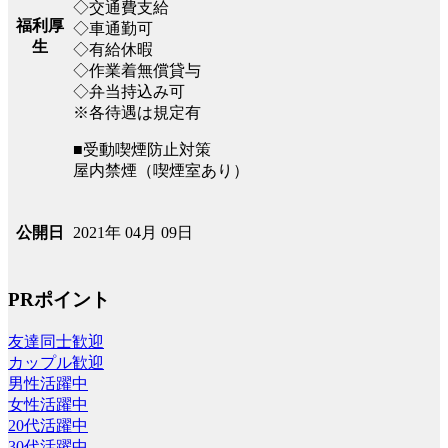
◇交通費支給
福利厚
◇車通勤可
生
◇有給休暇
◇作業着無償貸与
◇弁当持込み可
※各待遇は規定有
■受動喫煙防止対策
屋内禁煙（喫煙室あり）
2021年 04月 09日
公開日
PRポイント
友達同士歓迎
カップル歓迎
男性活躍中
女性活躍中
20代活躍中
30代活躍中