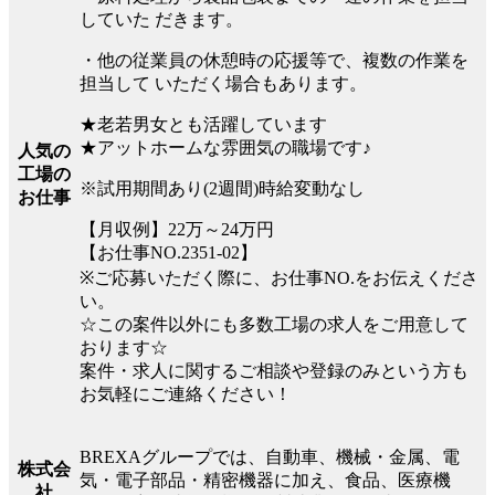
していた だきます。
・他の従業員の休憩時の応援等で、複数の作業を
担当して いただく場合もあります。
★老若男女とも活躍しています
★アットホームな雰囲気の職場です♪
人気の
工場の
※試用期間あり(2週間)時給変動なし
お仕事
【月収例】22万～24万円
【お仕事NO.2351-02】
※ご応募いただく際に、お仕事NO.をお伝えくださ
い。
☆この案件以外にも多数工場の求人をご用意して
おります☆
案件・求人に関するご相談や登録のみという方も
お気軽にご連絡ください！
BREXAグループでは、自動車、機械・金属、電
株式会
気・電子部品・精密機器に加え、食品、医療機
社