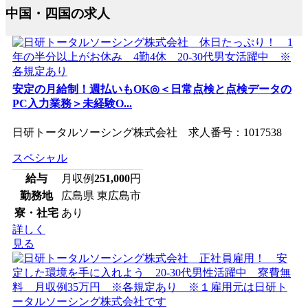
中国・四国の求人
安定の月給制！週払いもOK◎＜日常点検と点検データの
PC入力業務＞未経験O...
日研トータルソーシング株式会社 求人番号：1017538
スペシャル
給与
月収例
251,000
円
勤務地
広島県 東広島市
寮・社宅
あり
詳しく
見る