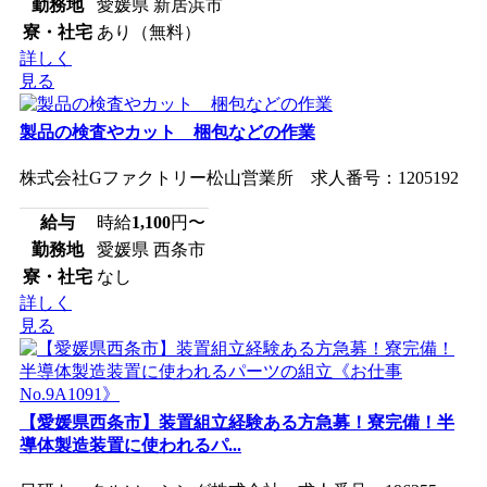
勤務地
愛媛県 新居浜市
寮・社宅
あり（無料）
詳しく
見る
製品の検査やカット 梱包などの作業
株式会社Gファクトリー松山営業所 求人番号：1205192
給与
時給
1,100
円〜
勤務地
愛媛県 西条市
寮・社宅
なし
詳しく
見る
【愛媛県西条市】装置組立経験ある方急募！寮完備！半
導体製造装置に使われるパ...