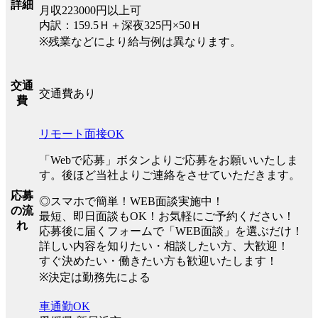
詳細
月収223000円以上可
内訳：159.5Ｈ＋深夜325円×50Ｈ
※残業などにより給与例は異なります。
交通
交通費あり
費
リモート面接OK
「Webで応募」ボタンよりご応募をお願いいたしま
す。後ほど当社よりご連絡をさせていただきます。
応募
◎スマホで簡単！WEB面談実施中！
の流
最短、即日面談もOK！お気軽にご予約ください！
れ
応募後に届くフォームで「WEB面談」を選ぶだけ！
詳しい内容を知りたい・相談したい方、大歓迎！
すぐ決めたい・働きたい方も歓迎いたします！
※決定は勤務先による
車通勤OK