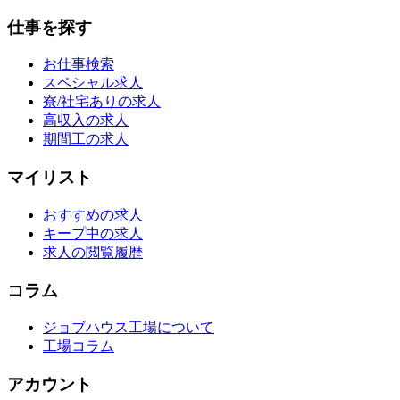
仕事を探す
お仕事検索
スペシャル求人
寮/社宅ありの求人
高収入の求人
期間工の求人
マイリスト
おすすめの求人
キープ中の求人
求人の閲覧履歴
コラム
ジョブハウス工場について
工場コラム
アカウント