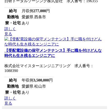
日研トータルソーシング株式会社 求人番号：196355
給与
月収例
277,000
円
勤務地
愛媛県 西条市
寮・社宅
あり
詳しく
見る
【受配電設備の保守メンテナンス】手に職を付けどんな
時代も生き残るエンジニアに
株式会社マイスターエンジニアリング 求人番号：
1088390
給与
年収例
3,500,000
円
勤務地
愛媛県 松山市
寮・社宅
あり
詳しく
見る