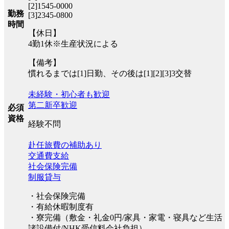
[2]1545-0000
勤務
[3]2345-0800
時間
【休日】
4勤1休※生産状況による
【備考】
慣れるまでは[1]日勤、その後は[1][2][3]3交替
未経験・初心者も歓迎
第二新卒歓迎
必須
資格
経験不問
赴任旅費の補助あり
交通費支給
社会保険完備
制服貸与
・社会保険完備
・有給休暇制度有
・寮完備（敷金・礼金0円/家具・家電・寝具など生活
諸設備付/NHK受信料会社負担）