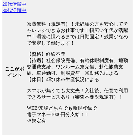
20代活躍中
30代活躍中
寮費無料（規定有）！未経験の方も安心してチ
ャレンジできるお仕事です！幅広い年代が活躍
中！環境に慣れるまでは日勤固定！残業少なめ
で安定して働けます！
【資格】経験不問
【待遇】社会保険完備、有給休暇制度有、通勤
交通費支給、ワンルーム寮完備、赴任旅費支
ここがポ
給、車通勤可、制服貸与 ※勤務先による
イント
【休日】4勤1休※生産状況による
スマホが無くても大丈夫！入社後、任意で利用
できるサービスあり（審査不要※規定有）！
WEB/来場どちらでも新規登録で
電子マネー1000円分支給！！
※規定有