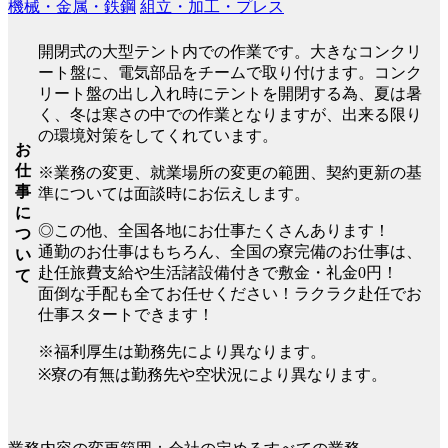
機械・金属・鉄鋼
組立・加工・プレス
開閉式の大型テント内での作業です。大きなコンクリ
ート盤に、電気部品をチームで取り付けます。コンク
リート盤の出し入れ時にテントを開閉する為、夏は暑
く、冬は寒さの中での作業となりますが、出来る限り
の環境対策をしてくれています。
お
仕
※業務の変更、就業場所の変更の範囲、契約更新の基
事
準については面談時にお伝えします。
に
◎この他、全国各地にお仕事たくさんあります！
つ
通勤のお仕事はもちろん、全国の寮完備のお仕事は、
い
赴任旅費支給や生活諸設備付きで敷金・礼金0円！
て
面倒な手配も全てお任せください！ラクラク赴任でお
仕事スタートできます！
※福利厚生は勤務先により異なります。
※寮の有無は勤務先や空状況により異なります。