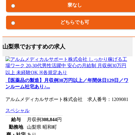
寮なし
どちらでも可
山梨県でおすすめの求人
【医薬品の製造】月収例30万円以上／年間休日129日／ワ
ンルーム社宅あり♪...
アルムメディカルサポート株式会社 求人番号：1209081
スペシャル
給与
月収例
308,844
円
勤務地
山梨県 昭和町
寮・社宅
あり