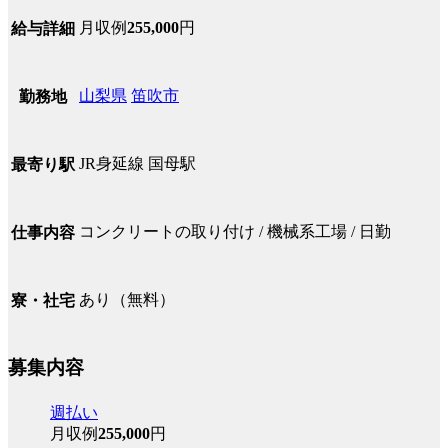
月収例
255,000
円
給与詳細
山梨県
笛吹市
勤務地
JR身延線 国母駅
最寄り駅
コンクリートの取り付け / 機械系工場 / 日勤
仕事内容
あり（無料）
寮・社宅
募集内容
週払い
月収例
255,000
円