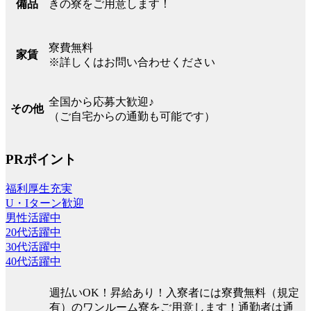
きの寮をご用意します！
備品
寮費無料
家賃
※詳しくはお問い合わせください
全国から応募大歓迎♪
その他
（ご自宅からの通勤も可能です）
PRポイント
福利厚生充実
U・Iターン歓迎
男性活躍中
20代活躍中
30代活躍中
40代活躍中
週払いOK！昇給あり！入寮者には寮費無料（規定
有）のワンルーム寮をご用意します！通勤者は通