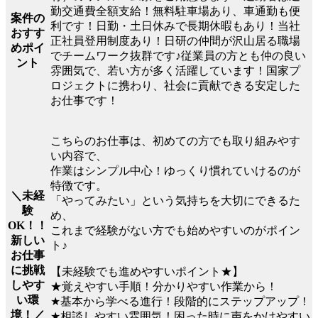
勤交通費全額支給！無料駐車場あり、車通勤も便
案件の
利です！日勤・土日休みで長期休暇もあり！当社
おすす
正社員登用制度あり！日研の仲間が沢山居る職場
めポイ
でチームワーク抜群です♪従業員の方とも仲の良い
ント
雰囲気で、若い方が多く活躍しています！国家プ
ロジェクトに携わり、社会に貢献できる安定した
お仕事です！
こちらのお仕事は、初めての方でも取り組みやす
い内容で、
作業はシンプル中心！ゆっくり慣れていけるのが
特徴です。
＼未経
「やってみたい」という気持ちを大切にできるた
験
め、
OK！！
これまで経験がない方でも始めやすいのがポイン
新しい
ト♪
お仕事
に挑戦
【未経験でも進めやすいポイント★】
しやす
★覚えやすい手順！分かりやすい作業から！
い環
★基本から学べる進行！段階的にステップアップ！
境！／
★相談しやすい雰囲気！困った時に声をかけやすい