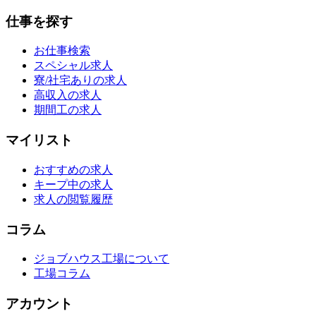
仕事を探す
お仕事検索
スペシャル求人
寮/社宅ありの求人
高収入の求人
期間工の求人
マイリスト
おすすめの求人
キープ中の求人
求人の閲覧履歴
コラム
ジョブハウス工場について
工場コラム
アカウント