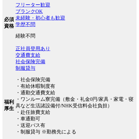
フリーター歓迎
ブランクOK
未経験・初心者も歓迎
必須
学歴不問
資格
経験不問
正社員登用あり
交通費支給
社会保険完備
制服貸与
・社会保険完備
・有給休暇制度有
・通勤交通費支給
・ワンルーム寮完備（敷金・礼金0円/家具・家電・寝
福利
具など生活諸設備付/NHK受信料会社負担）
厚生
・赴任旅費支給
・車通勤可
・送迎バス有
・制服貸与 ※勤務先による