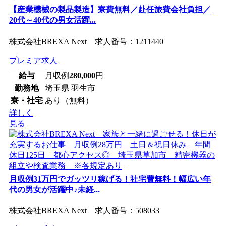
【産業機械の製品製造】寮費無料／赴任旅費会社負担／
20代～40代の男女活躍...
株式会社BREXA Next 求人番号：1211440
プレミア求人
給与
月収例
280,000
円
勤務地
埼玉県 羽生市
寮・社宅
あり（無料）
詳しく
見る
月収例31万円でガッツリ稼げる！社宅費無料！幅広い年
代の男女が活躍中♪未経...
株式会社BREXA Next 求人番号：508033