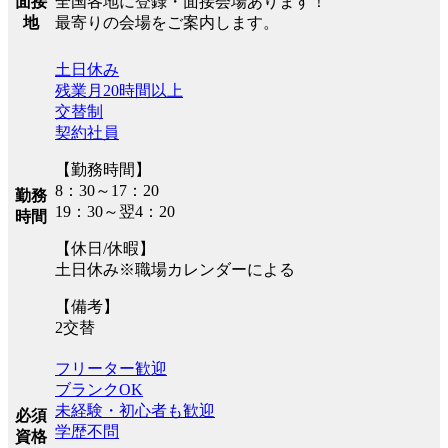
全国各地に登録・面接会場あります！
面接
最寄りの会場をご案内します。
地
土日休み
残業月20時間以上
交替制
契約社員
【勤務時間】
8：30～17：20
勤務
19：30～翌4：20
時間
【休日/休暇】
土日休み※職場カレンダーによる
【備考】
2交替
フリーター歓迎
ブランクOK
未経験・初心者も歓迎
必須
学歴不問
資格