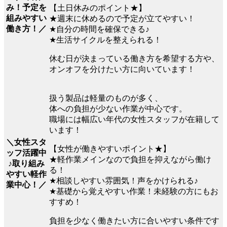
み！予定を
【土日休みのポイント★】
組みやすい
★週末に休めるので予定が立てやすい！
働き方！／
★自分の時間を確保できる♪
★生活サイクルを整えられる！
休む日が決まっている働き方を希望する方や、
オンオフを分けたい方に向いています！
扱う製品は軽量のものが多く、
体への負担が少ない作業が中心です。
職場には幅広い年代の女性スタッフが在籍して
います！
＼女性スタ
【女性が働きやすいポイント★】
ッフ活躍中
★軽作業メインなので負担を抑えながら働け
♪取り組み
る！
やすい軽作
★相談しやすい雰囲気！声をかけられる♪
業中心！／
★基礎から覚えやすい作業！未経験の方にもお
すすめ！
負担を少なく働きたい方に合いやすい条件です