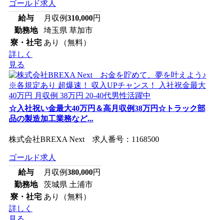
ゴールド求人
給与
月収例
310,000
円
勤務地
埼玉県 草加市
寮・社宅
あり（無料）
詳しく
見る
☆入社祝い金最大40万円＆高月収例38万円☆トラック部
品の製造加工業務など...
株式会社BREXA Next 求人番号：1168500
ゴールド求人
給与
月収例
380,000
円
勤務地
茨城県 土浦市
寮・社宅
あり（無料）
詳しく
見る