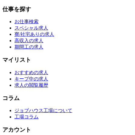
仕事を探す
お仕事検索
スペシャル求人
寮/社宅ありの求人
高収入の求人
期間工の求人
マイリスト
おすすめの求人
キープ中の求人
求人の閲覧履歴
コラム
ジョブハウス工場について
工場コラム
アカウント