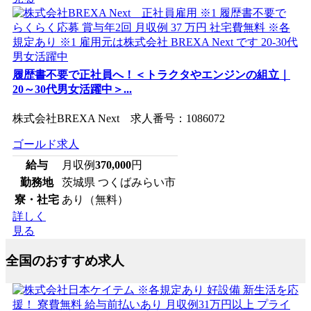
履歴書不要で正社員へ！＜トラクタやエンジンの組立｜
20～30代男女活躍中＞...
株式会社BREXA Next 求人番号：1086072
ゴールド求人
給与
月収例
370,000
円
勤務地
茨城県 つくばみらい市
寮・社宅
あり（無料）
詳しく
見る
全国のおすすめ求人