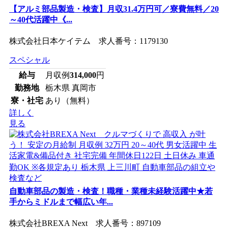
【アルミ部品製造・検査】月収31.4万円可／寮費無料／20
～40代活躍中《...
株式会社日本ケイテム 求人番号：1179130
スペシャル
給与
月収例
314,000
円
勤務地
栃木県 真岡市
寮・社宅
あり（無料）
詳しく
見る
自動車部品の製造・検査！職種・業種未経験活躍中★若
手からミドルまで幅広い年...
株式会社BREXA Next 求人番号：897109