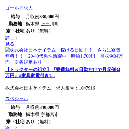
ゴールド求人
給与
月収例
330,000
円
勤務地
栃木県 上三川町
寮・社宅
あり（無料）
詳しく
見る
【トラクターの組立】『寮費無料＆日勤だけで月収例34
万円』#家具家電付き1...
株式会社日本ケイテム 求人番号：1047916
スペシャル
給与
月収例
340,000
円
勤務地
栃木県 宇都宮市
寮・社宅
あり（無料）
詳しく