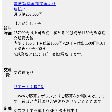
賞与/報奨金/慰労金あり
週払い
月収例
257,000
円
【時給】1200円
給与
257000円以上可※初回契約期間は時給1150円※別途
詳細
交通費支給
内訳：156.8Ｈ＋残業1500円×20Ｈ＋休出1500円×16Ｈ
＋深夜300円×50Ｈ
※残業などにより給与例は異なります。
交通
交通費あり
費
リモート面接OK
「Webで応募」ボタンよりご応募をお願いいたしま
す。後ほど当社よりご連絡をさせていただきます。
応募
◎スマホで簡単！WEB面談実施中！