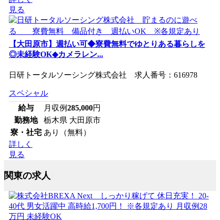
見る
【大田原市】週払い可◆寮費無料でゆとりある暮らしを
◎未経験OK◆カメラレン...
日研トータルソーシング株式会社 求人番号：616978
スペシャル
給与
月収例
285,000
円
勤務地
栃木県 大田原市
寮・社宅
あり（無料）
詳しく
見る
関東の求人