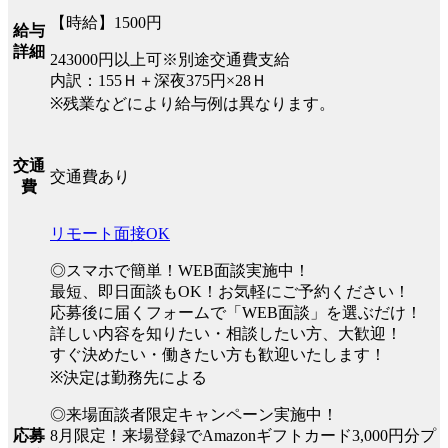
【時給】1500円
給与
詳細
243000円以上可※別途交通費支給
内訳：155Ｈ＋深夜375円×28Ｈ
※残業などにより給与例は異なります。
交通
交通費あり
費
リモート面接OK
◎スマホで簡単！WEB面談実施中！
最短、即日面談もOK！お気軽にご予約ください！
応募後に届くフォームで「WEB面談」を選ぶだけ！
詳しい内容を知りたい・相談したい方、大歓迎！
すぐ決めたい・働きたい方も歓迎いたします！
※決定は勤務先による
◎来場面談者限定キャンペーン実施中！
8月限定！来場登録でAmazonギフトカード3,000円分プ
応募