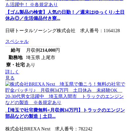
【ゴム製品の検査】人気の日勤！／週末はゆっくり♪土日
休み◎／生活備品付き寮...
日研トータルソーシング株式会社 求人番号：1164128
スペシャル
給与
月収例
214,000
円
勤務地
埼玉県 上尾市
寮・社宅
あり
詳しく
見る
【埼玉で社宅費無料×月収例34万円】トラックのエンジン
部品などの製造｜土日...
株式会社BREXA Next 求人番号：782242