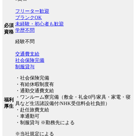
フリーター歓迎
ブランクOK
未経験・初心者も歓迎
必須
学歴不問
資格
経験不問
交通費支給
社会保険完備
制服貸与
・社会保険完備
・有給休暇制度有
・通勤交通費支給
・ワンルーム寮完備（敷金・礼金0円/家具・家電・寝
福利
具など生活諸設備付/NHK受信料会社負担）
厚生
・赴任旅費支給
・車通勤可
・制服貸与 ※勤務先による
※当社規定による