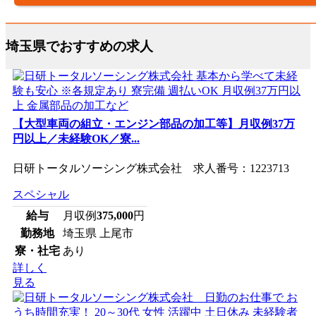
埼玉県でおすすめの求人
【大型車両の組立・エンジン部品の加工等】月収例37万
円以上／未経験OK／寮...
日研トータルソーシング株式会社 求人番号：1223713
スペシャル
給与
月収例
375,000
円
勤務地
埼玉県 上尾市
寮・社宅
あり
詳しく
見る