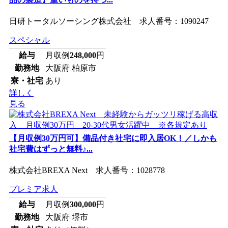
日研トータルソーシング株式会社 求人番号：1090247
スペシャル
給与
月収例
248,000
円
勤務地
大阪府 柏原市
寮・社宅
あり
詳しく
見る
【月収例30万円可】備品付き社宅に即入居OK！／しかも
社宅費はずっと無料♪...
株式会社BREXA Next 求人番号：1028778
プレミア求人
給与
月収例
300,000
円
勤務地
大阪府 堺市