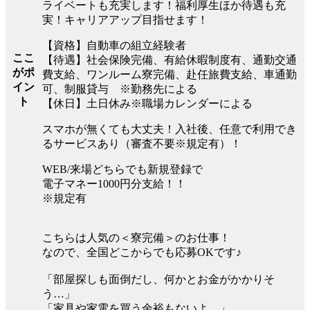
ライベートも充実します！福利厚生ほか待遇も充
実！キャリアアップ目指せます！
【資格】自動車の組立経験者
ここ
【待遇】社会保険完備、有給休暇制度有、通勤交通
がポ
費支給、ワンルーム寮完備、赴任旅費支給、車通勤
イン
可、制服貸与 ※勤務先による
ト
【休日】土日休み※職場カレンダーによる
スマホが無くても大丈夫！入社後、任意で利用でき
るサービスあり（審査不要※規定有）！
WEB/来場どちらでも新規登録で
電子マネー1000円分支給！！
※規定有
こちらは人気の＜寮完備＞のお仕事！
なので、全国どこからでも応募OKです♪
「部屋探しも面倒だし、何かとお金がかかりそ
う…」
「家具や家電を買う余裕もないよ…」