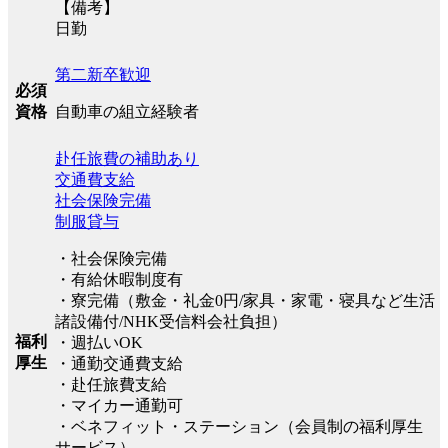
【備考】
日勤
第二新卒歓迎
必須
自動車の組立経験者
資格
赴任旅費の補助あり
交通費支給
社会保険完備
制服貸与
・社会保険完備
・有給休暇制度有
・寮完備（敷金・礼金0円/家具・家電・寝具など生活
諸設備付/NHK受信料会社負担）
福利
・週払いOK
厚生
・通勤交通費支給
・赴任旅費支給
・マイカー通勤可
・ベネフィット・ステーション（会員制の福利厚生
サービス）