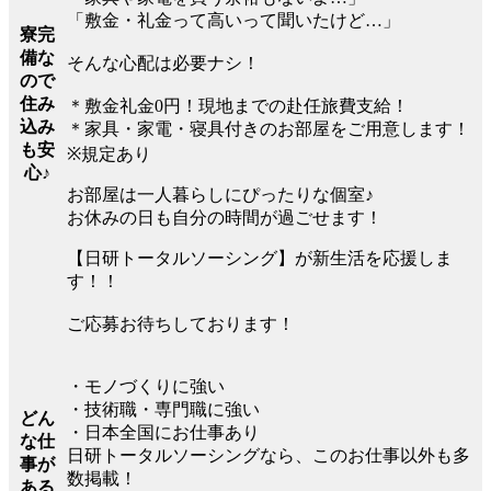
「敷金・礼金って高いって聞いたけど…」
寮完
備な
そんな心配は必要ナシ！
ので
住み
＊敷金礼金0円！現地までの赴任旅費支給！
込み
＊家具・家電・寝具付きのお部屋をご用意します！
も安
※規定あり
心♪
お部屋は一人暮らしにぴったりな個室♪
お休みの日も自分の時間が過ごせます！
【日研トータルソーシング】が新生活を応援しま
す！！
ご応募お待ちしております！
・モノづくりに強い
・技術職・専門職に強い
どん
・日本全国にお仕事あり
な仕
日研トータルソーシングなら、このお仕事以外も多
事が
数掲載！
ある