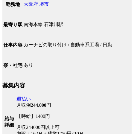
大阪府
堺市
勤務地
南海本線 石津川駅
最寄り駅
カーナビの取り付け / 自動車系工場 / 日勤
仕事内容
あり
寮・社宅
募集内容
週払い
月収例
244,000
円
【時給】1400円
給与
詳細
月収244000円以上可
内訳：162Ｈ＋残業1750円×10Ｈ