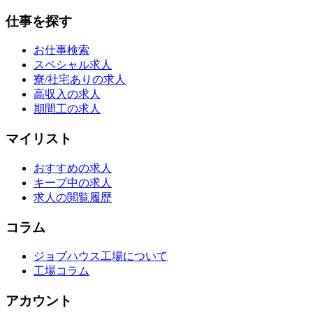
仕事を探す
お仕事検索
スペシャル求人
寮/社宅ありの求人
高収入の求人
期間工の求人
マイリスト
おすすめの求人
キープ中の求人
求人の閲覧履歴
コラム
ジョブハウス工場について
工場コラム
アカウント