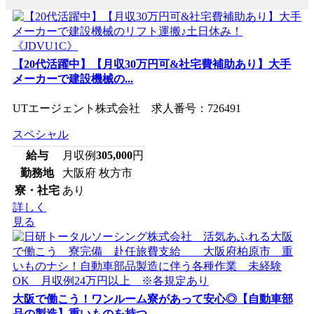
【20代活躍中】【月収30万円可&社宅費補助あり】大手
メーカーで建設機械の...
UTエージェント株式会社 求人番号：726491
スペシャル
給与
月収例
305,000
円
勤務地
大阪府 枚方市
寮・社宅
あり
詳しく
見る
大阪で働こう！ワンルーム寮があって安心◎【自動車部
品の製造】重いものを持つ...