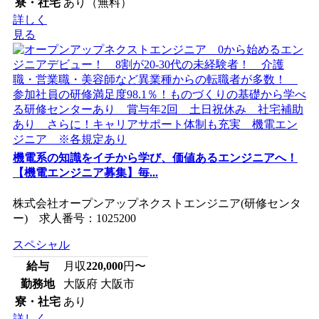
寮・社宅
あり（無料）
詳しく
見る
機電系の知識をイチから学び、価値あるエンジニアへ！
【機電エンジニア募集】毎...
株式会社オープンアップネクストエンジニア(研修センタ
ー) 求人番号：1025200
スペシャル
給与
月収
220,000
円〜
勤務地
大阪府 大阪市
寮・社宅
あり
詳しく