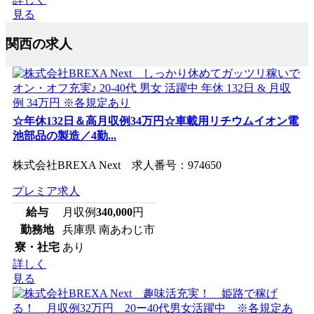
見る
関西の求人
☆年休132日＆高月収例34万円☆車載用リチウムイオン電
池部品の製造／4勤...
株式会社BREXA Next 求人番号：974650
プレミア求人
給与
月収例
340,000
円
勤務地
兵庫県 南あわじ市
寮・社宅
あり
詳しく
見る