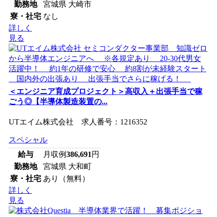
勤務地
宮城県 大崎市
寮・社宅
なし
詳しく
見る
＜エンジニア育成プロジェクト＞高収入＋出張手当で稼
ごう◎【半導体製造装置の...
UTエイム株式会社 求人番号：1216352
スペシャル
給与
月収例
386,691
円
勤務地
宮城県 大和町
寮・社宅
あり（無料）
詳しく
見る