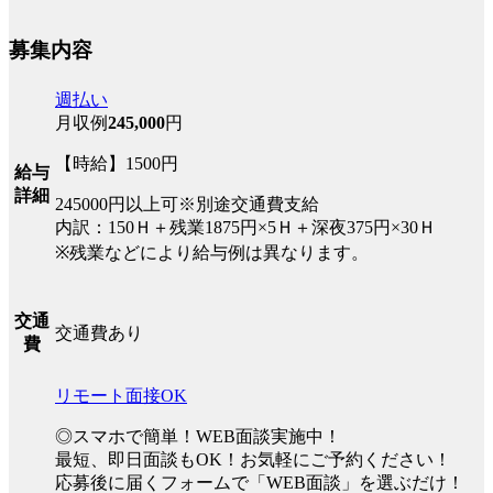
募集内容
週払い
月収例
245,000
円
【時給】1500円
給与
詳細
245000円以上可※別途交通費支給
内訳：150Ｈ＋残業1875円×5Ｈ＋深夜375円×30Ｈ
※残業などにより給与例は異なります。
交通
交通費あり
費
リモート面接OK
◎スマホで簡単！WEB面談実施中！
最短、即日面談もOK！お気軽にご予約ください！
応募後に届くフォームで「WEB面談」を選ぶだけ！