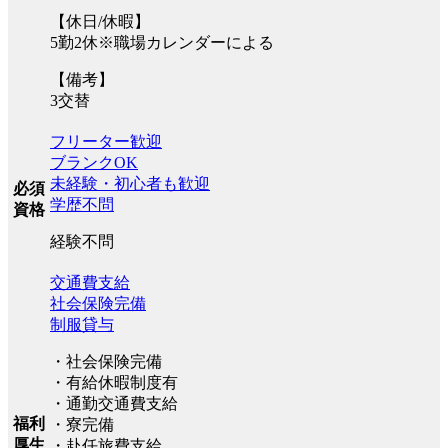
【休日/休暇】
5勤2休※職場カレンダーによる
【備考】
3交替
フリーター歓迎
ブランクOK
未経験・初心者も歓迎
必須
学歴不問
資格
経験不問
交通費支給
社会保険完備
制服貸与
・社会保険完備
・有給休暇制度有
・通勤交通費支給
福利
・寮完備
厚生
・赴任旅費支給