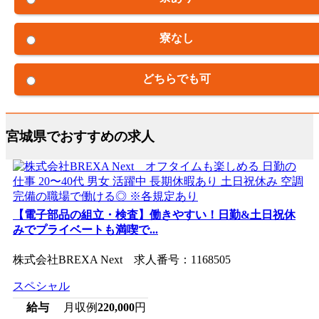
寮なし
どちらでも可
宮城県でおすすめの求人
【電子部品の組立・検査】働きやすい！日勤&土日祝休
みでプライベートも満喫で...
株式会社BREXA Next 求人番号：1168505
スペシャル
給与
月収例
220,000
円