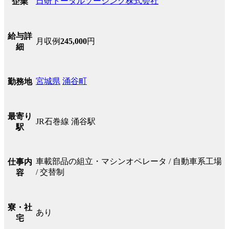
日研トータルソーシング株式会社
企業
給与詳
月収例
245,000
円
細
宮城県
涌谷町
勤務地
最寄り
JR石巻線 涌谷駅
駅
車載部品の組立・マシンオペレータ / 自動車系工場
仕事内
/ 交替制
容
寮・社
あり
宅