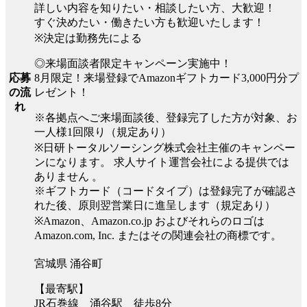
詳しい内容を知りたい・相談したい方、大歓迎！
すぐ決めたい・働きたい方も歓迎いたします！
※決定は勤務先による
◎来場面談者限定キャンペーン実施中！
8月限定！来場登録でAmazonギフトカード3,000円分プ
応募
レゼント！
の流
れ
※各拠点へご来場面談後、登録完了した方が対象、お
一人様1回限り（規定あり）
※日研トータルソーシング株式会社主催のキャンペー
ンになります。 求人サイト運営会社による提供では
ありません 。
※ギフトカード（コードタイプ）は登録完了が確認さ
れた後、原則翌営業日に進呈します（規定あり）
※Amazon、Amazon.co.jp およびそれらのロゴは
Amazon.com, Inc. またはその関連会社の商標です。
宮城県 涌谷町
【最寄駅】
JR石巻線 涌谷駅 徒歩8分