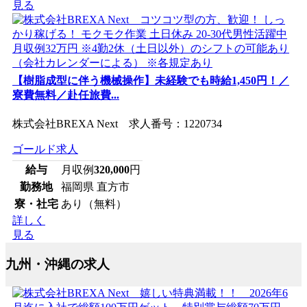
見る
【樹脂成型に伴う機械操作】未経験でも時給1,450円！／
寮費無料／赴任旅費...
株式会社BREXA Next 求人番号：1220734
ゴールド求人
給与
月収例
320,000
円
勤務地
福岡県 直方市
寮・社宅
あり（無料）
詳しく
見る
九州・沖縄の求人