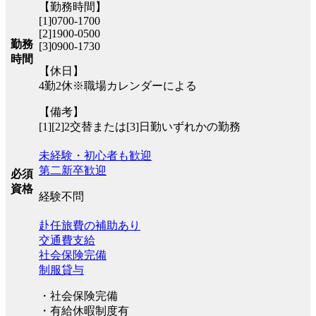
【勤務時間】
[1]0700-1700
[2]1900-0500
勤務
[3]0900-1730
時間
【休日】
4勤2休※職場カレンダーによる
【備考】
[1][2]2交替または[3]日勤いずれかの勤務
未経験・初心者も歓迎
第二新卒歓迎
必須
資格
経験不問
赴任旅費の補助あり
交通費支給
社会保険完備
制服貸与
・社会保険完備
・有給休暇制度有