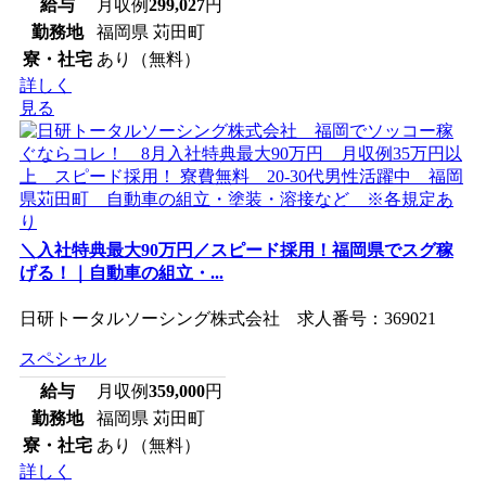
給与
月収例
299,027
円
勤務地
福岡県 苅田町
寮・社宅
あり（無料）
詳しく
見る
＼入社特典最大90万円／スピード採用！福岡県でスグ稼
げる！｜自動車の組立・...
日研トータルソーシング株式会社 求人番号：369021
スペシャル
給与
月収例
359,000
円
勤務地
福岡県 苅田町
寮・社宅
あり（無料）
詳しく