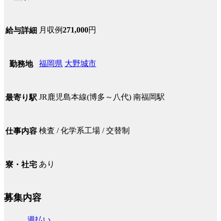
月収例
271,000
円
給与詳細
福岡県
大野城市
勤務地
JR鹿児島本線(博多～八代) 南福岡駅
最寄り駅
検査 / 化学系工場 / 交替制
仕事内容
あり
寮・社宅
募集内容
週払い