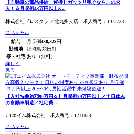
【自動車の部品供給・運搬】ガッツリ稼ぐならこの求
人！☆月収例43万円以上&...
株式会社プロスタッフ 北九州支店 求人番号：1072723
スペシャル
給与
月収例
438,322
円
勤務地
福岡県 苅田町
寮・社宅
あり（無料）
詳しく
見る
【入社特典総額90万円☆】月収例29万円以上／土日休み
の自動車製造／社宅費...
UTエイム株式会社 求人番号：1211833
スペシャル