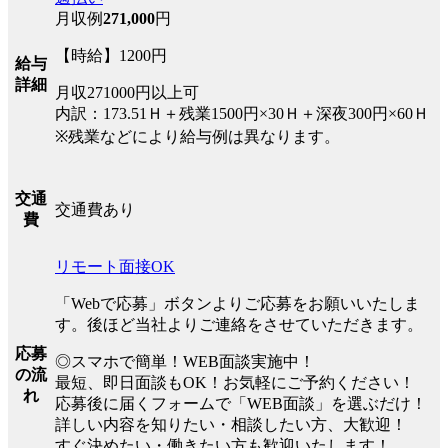
月収例
271,000
円
【時給】1200円
給与
詳細
月収271000円以上可
内訳：173.51Ｈ＋残業1500円×30Ｈ＋深夜300円×60Ｈ
※残業などにより給与例は異なります。
交通
交通費あり
費
リモート面接OK
「Webで応募」ボタンよりご応募をお願いいたしま
す。後ほど当社よりご連絡をさせていただきます。
応募
◎スマホで簡単！WEB面談実施中！
の流
最短、即日面談もOK！お気軽にご予約ください！
れ
応募後に届くフォームで「WEB面談」を選ぶだけ！
詳しい内容を知りたい・相談したい方、大歓迎！
すぐ決めたい・働きたい方も歓迎いたします！