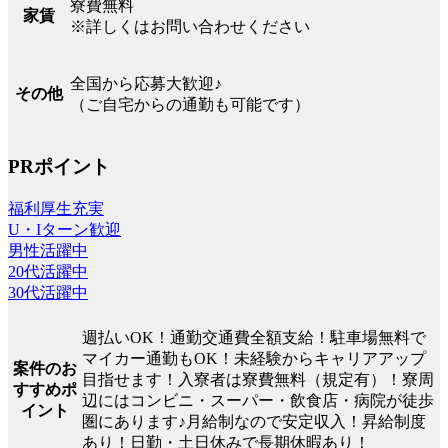
寮費無料
家賃
※詳しくはお問い合わせください
全国から応募大歓迎♪
その他
（ご自宅からの通勤も可能です）
PRポイント
福利厚生充実
U・Iターン歓迎
男性活躍中
20代活躍中
30代活躍中
週払いOK！通勤交通費全額支給！駐車場無料で
マイカー通勤もOK！未経験からキャリアアップ
案件のお
目指せます！入寮者は寮費無料（規定有）！寮周
すすめポ
辺にはコンビニ・スーパー・飲食店・病院が徒歩
イント
圏にあります♪月給制なので安定収入！昇給制度
あり！日勤・土日休みで長期休暇あり！