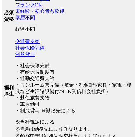
ブランクOK
未経験・初心者も歓迎
必須
学歴不問
資格
経験不問
交通費支給
社会保険完備
制服貸与
・社会保険完備
・有給休暇制度有
・通勤交通費支給
・ワンルーム寮完備（敷金・礼金0円/家具・家電・寝
福利
具など生活諸設備付/NHK受信料会社負担）
厚生
・赴任旅費支給
・車通勤可
・制服貸与 ※勤務先による
※当社規定による
※待遇は勤務先により異なります。
※寮の有無は勤務先や空状況により異なります。