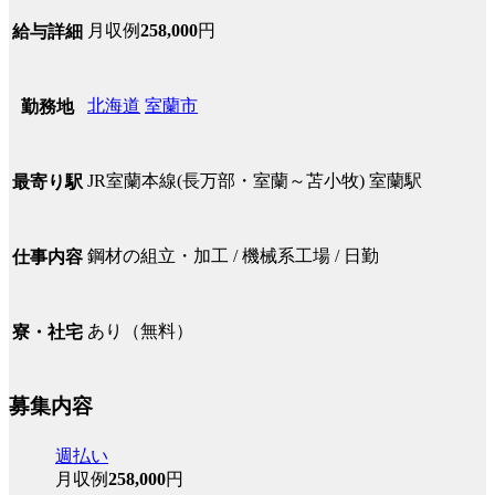
月収例
258,000
円
給与詳細
北海道
室蘭市
勤務地
JR室蘭本線(長万部・室蘭～苫小牧) 室蘭駅
最寄り駅
鋼材の組立・加工 / 機械系工場 / 日勤
仕事内容
あり（無料）
寮・社宅
募集内容
週払い
月収例
258,000
円