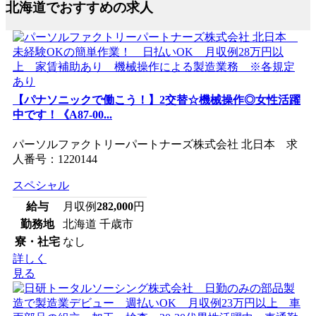
北海道でおすすめの求人
【パナソニックで働こう！】2交替☆機械操作◎女性活躍
中です！《A87-00...
パーソルファクトリーパートナーズ株式会社 北日本 求
人番号：1220144
スペシャル
給与
月収例
282,000
円
勤務地
北海道 千歳市
寮・社宅
なし
詳しく
見る