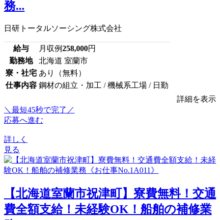
務...
日研トータルソーシング株式会社
給与
月収例
258,000
円
勤務地
北海道 室蘭市
寮・社宅
あり（無料）
仕事内容
鋼材の組立・加工 / 機械系工場 / 日勤
詳細を表示
＼最短45秒で完了／
応募へ進む
詳しく
見る
【北海道室蘭市祝津町】寮費無料！交通
費全額支給！未経験OK！船舶の補修業