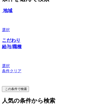
地域
選択
こだわり
給与/職種
選択
条件クリア
この条件で検索
人気の条件から検索