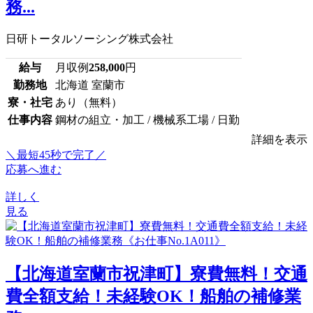
務...
日研トータルソーシング株式会社
給与
月収例
258,000
円
勤務地
北海道 室蘭市
寮・社宅
あり（無料）
仕事内容
鋼材の組立・加工 / 機械系工場 / 日勤
詳細を表示
＼最短45秒で完了／
応募へ進む
詳しく
見る
【北海道室蘭市祝津町】寮費無料！交通
費全額支給！未経験OK！船舶の補修業