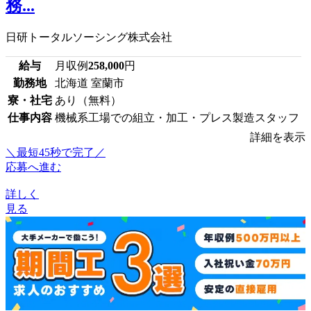
務...
日研トータルソーシング株式会社
給与
月収例
258,000
円
勤務地
北海道 室蘭市
寮・社宅
あり（無料）
仕事内容
機械系工場での組立・加工・プレス製造スタッフ
詳細を表示
＼最短45秒で完了／
応募へ進む
詳しく
見る