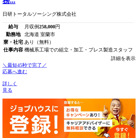
務...
日研トータルソーシング株式会社
給与
月収例
258,000
円
勤務地
北海道 室蘭市
寮・社宅
あり（無料）
仕事内容
機械系工場での組立・加工・プレス製造スタッフ
詳細を表示
＼最短45秒で完了／
応募へ進む
詳しく
見る