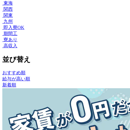
東海
関西
関東
九州
即入寮OK
期間工
寮あり
高収入
並び替え
おすすめ順
給与が高い順
新着順