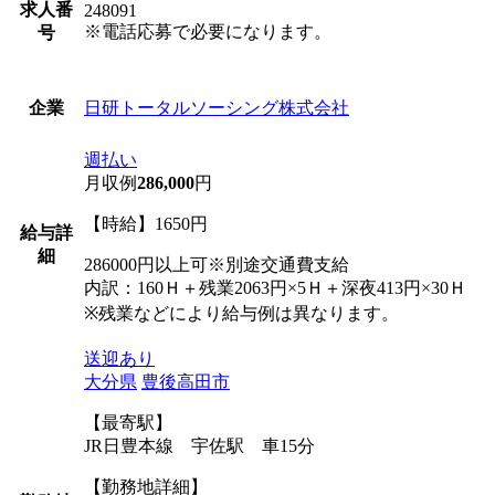
求人番
248091
※電話応募で必要になります。
号
日研トータルソーシング株式会社
企業
週払い
月収例
286,000
円
【時給】1650円
給与詳
細
286000円以上可※別途交通費支給
内訳：160Ｈ＋残業2063円×5Ｈ＋深夜413円×30Ｈ
※残業などにより給与例は異なります。
送迎あり
大分県
豊後高田市
【最寄駅】
JR日豊本線 宇佐駅 車15分
【勤務地詳細】