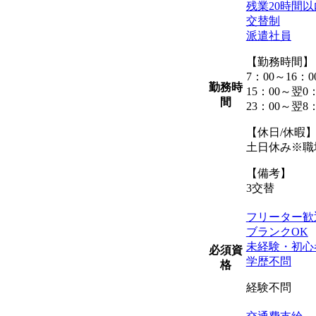
残業20時間以
交替制
派遣社員
【勤務時間】
7：00～16：0
勤務時
15：00～翌0：
間
23：00～翌8：
【休日/休暇
土日休み※職
【備考】
3交替
フリーター歓
ブランクOK
未経験・初心
必須資
学歴不問
格
経験不問