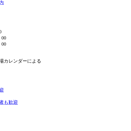
内
0
00
00
】
場カレンダーによる
迎
者も歓迎