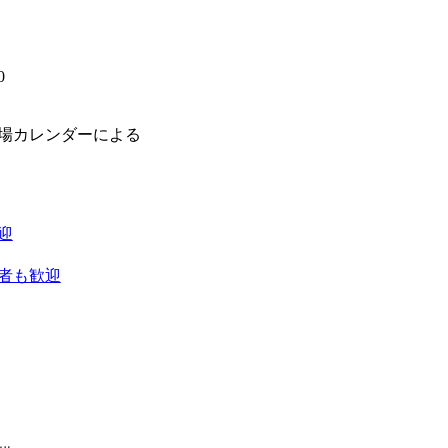
0
】
場カレンダーによる
迎
者も歓迎