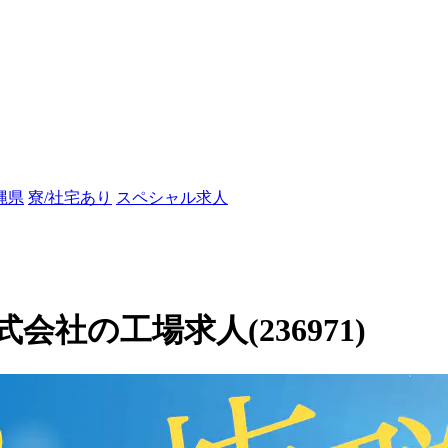
縄県
寮/社宅あり
スペシャル求人
社の工場求人(236971)