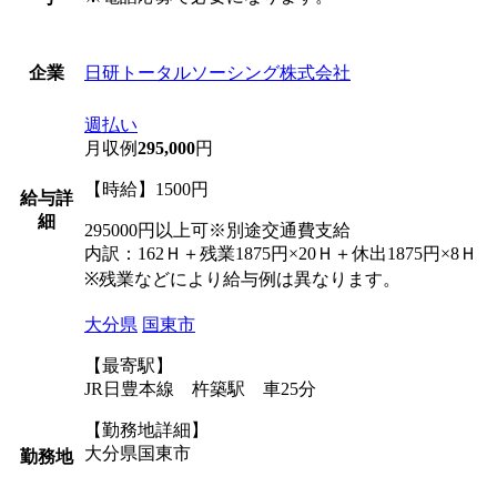
日研トータルソーシング株式会社
企業
週払い
月収例
295,000
円
【時給】1500円
給与詳
細
295000円以上可※別途交通費支給
内訳：162Ｈ＋残業1875円×20Ｈ＋休出1875円×8Ｈ
※残業などにより給与例は異なります。
大分県
国東市
【最寄駅】
JR日豊本線 杵築駅 車25分
【勤務地詳細】
大分県国東市
勤務地