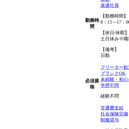
派遣社員
【勤務時間】
勤務時
8：15～17：0
間
【休日/休暇
土日休み※職
【備考】
日勤
フリーター歓
ブランクOK
未経験・初心
必須資
学歴不問
格
経験不問
交通費支給
社会保険完備
制服貸与