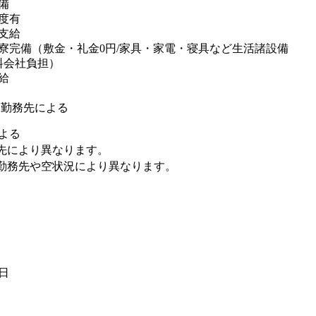
備
度有
支給
寮完備（敷金・礼金0円/家具・家電・寝具など生活諸設備
料会社負担）
給
※勤務先による
よる
先により異なります。
勤務先や空状況により異なります。
9日