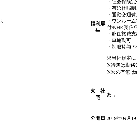
・社会保険完
・有給休暇制
・通勤交通費
ス
・ワンルーム
福利厚
付/NHK受信
生
・赴任旅費支
・車通勤可
・制服貸与 
※当社規定に
※待遇は勤務
※寮の有無は
寮・社
あり
宅
2019年09月1
公開日