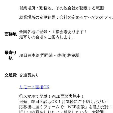
就業場所：勤務地、その他会社が指定する範囲
就業場所の変更範囲：会社の定めるすべてのオフィ
全国各地に登録・面接会場あります！
面接地
最寄りの会場をご案内します。
最寄り
JR日豊本線(門司港～佐伯) 杵築駅
駅
交通費あり
交通費
リモート面接OK
◎スマホで簡単！WEB面談実施中！
最短、即日面談もOK！お気軽にご予約ください！
応募後に届くフォームで「WEB面談」を選ぶだけ！
詳しい内容を知りたい・相談したい方、大歓迎！