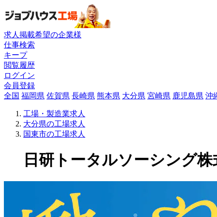
求人掲載希望の企業様
仕事検索
キープ
閲覧履歴
ログイン
会員登録
全国
福岡県
佐賀県
長崎県
熊本県
大分県
宮崎県
鹿児島県
沖
工場・製造業求人
大分県の工場求人
国東市の工場求人
日研トータルソーシング株式会